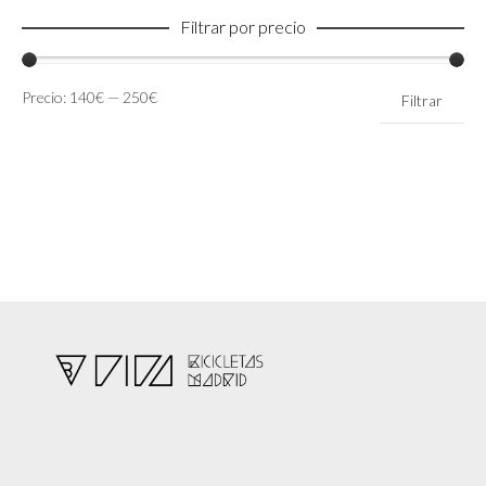
Filtrar por precio
Precio
Precio
Precio:
140€
—
250€
Filtrar
mínimo
máximo