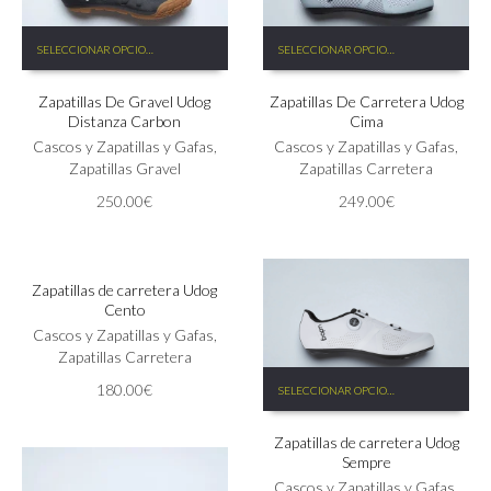
Este
Este
SELECCIONAR OPCIONES
SELECCIONAR OPCIONES
producto
producto
tiene
tiene
Zapatillas De Gravel Udog
Zapatillas De Carretera Udog
múltiples
múltiples
Distanza Carbon
Cima
variantes.
variantes.
Las
Cascos y Zapatillas y Gafas
,
Las
Cascos y Zapatillas y Gafas
,
opciones
Zapatillas Gravel
opciones
Zapatillas Carretera
se
se
250.00
€
249.00
€
pueden
pueden
Este
elegir
elegir
SELECCIONAR OPCIONES
producto
en
en
tiene
la
la
Zapatillas de carretera Udog
múltiples
página
página
Cento
variantes.
de
de
Las
Cascos y Zapatillas y Gafas
,
producto
producto
opciones
Zapatillas Carretera
Este
se
180.00
€
SELECCIONAR OPCIONES
producto
pueden
tiene
elegir
Zapatillas de carretera Udog
múltiples
en
Sempre
variantes.
la
Las
Cascos y Zapatillas y Gafas
,
página