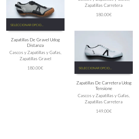
opciones
Zapatillas Carretera
de
se
producto
180.00
€
pueden
Este
elegir
SELECCIONAR OPCIONES
producto
en
tiene
la
Zapatillas De Gravel Udog
múltiples
página
Distanza
variantes.
de
Las
Cascos y Zapatillas y Gafas
,
producto
opciones
Zapatillas Gravel
Este
se
180.00
€
SELECCIONAR OPCIONES
producto
pueden
tiene
elegir
Zapatillas De Carretera Udog
múltiples
en
Tensione
variantes.
la
Las
Cascos y Zapatillas y Gafas
,
página
opciones
Zapatillas Carretera
de
se
producto
149.00
€
pueden
elegir
en
la
página