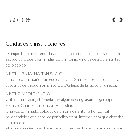
180.00
€
Cuidados e instrucciones
Es importante mantener las zapatillas de ciclismo limpias y en buen
estado para que sigan rindiendo al máximo y no se desgasten antes
de lo debido.
NIVEL 1. BAJO: NO TAN SUCIO
Limpiar con un paño húmedo con agua. Guárdelas en la bolsa para
zapatillas de algodón orgánico UDOG lejos de la luz solar directa.
NIVEL 2. MEDIO: SUCIO
Utilice una esponja húmeda con algún desengrasante ligero (por
ejemplo, Chanteclair o jabón Marsiglia).
Una vez terminado, colóquelos en una estantería horizontal
rellenándolos con papel de periódico en su interior para que absorba
la humedad.
El almacenamiento en lugar fresco y seco es lo mejor para prolongar