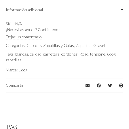
Información adicional
Ash Grey
Color
SKU:
N/A
-
¿Necesitas ayuda?
Contáctenos
EU 42 (US 9)
,
EU 40 (US 7.5)
,
EU 43 (US
Dejar un comentario
Talla
9.5)
Categorías:
Cascos y Zapatillas y Gafas
,
Zapatillas Gravel
Tags:
blancas
,
calidad
,
carretera
,
cordones
,
Road
,
tensione
,
udog
,
zapatillas
Marca:
Udog
Compartir
TWS