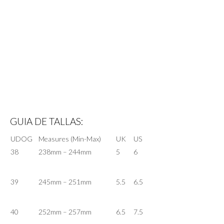
GUIA DE TALLAS:
UDOG
Measures (Min-Max)
UK
US
38
238mm – 244mm
5
6
39
245mm – 251mm
5.5
6.5
40
252mm – 257mm
6.5
7.5