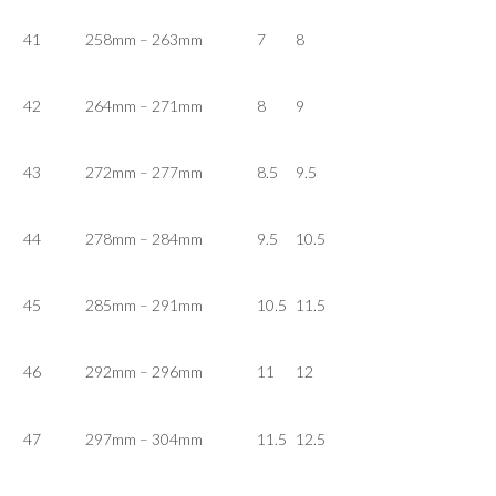
41
258mm – 263mm
7
8
42
264mm – 271mm
8
9
43
272mm – 277mm
8.5
9.5
44
278mm – 284mm
9.5
10.5
45
285mm – 291mm
10.5
11.5
46
292mm – 296mm
11
12
47
297mm – 304mm
11.5
12.5