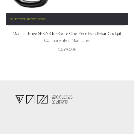
Este
SELECCIONAR OPCIONES
producto
tiene
Manillar Enve SES AR In-Route One Piece Handlebar Cockpit
múltiples
variantes.
Componentes
,
Manillares
Las
1,399.00
€
opciones
se
pueden
elegir
en
la
página
de
producto