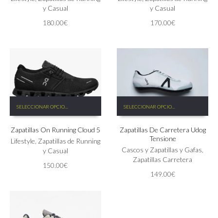
opciones
y Casual
opciones
y Casual
se
se
180.00
€
170.00
€
pueden
pueden
elegir
elegir
en
en
la
la
página
página
de
de
producto
producto
Este
Este
SELECCIONAR OPCIONES
SELECCIONAR OPCIONES
producto
producto
tiene
tiene
Zapatillas On Running Cloud 5
Zapatillas De Carretera Udog
múltiples
múltiples
Tensione
variantes.
variantes.
Lifestyle
,
Zapatillas de Running
Las
Las
Cascos y Zapatillas y Gafas
,
y Casual
opciones
opciones
Zapatillas Carretera
150.00
€
se
se
149.00
€
pueden
pueden
elegir
elegir
en
en
la
la
página
página