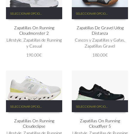
Este
Este
SELECCIONAR OPCIONES
SELECCIONAR OPCIONES
producto
producto
tiene
tiene
Zapatillas On Running
Zapatillas De Gravel Udog
múltiples
múltiples
Cloudmonster 2
Distanza
variantes.
variantes.
Las
Lifestyle
,
Zapatillas de Running
Las
Cascos y Zapatillas y Gafas
,
opciones
y Casual
opciones
Zapatillas Gravel
se
se
190.00
€
180.00
€
pueden
pueden
elegir
elegir
en
en
la
la
página
página
de
de
producto
producto
Este
Este
SELECCIONAR OPCIONES
SELECCIONAR OPCIONES
producto
producto
tiene
tiene
Zapatillas On Running
Zapatillas On Running
múltiples
múltiples
Cloudeclipse
Cloudflyer 5
variantes.
variantes.
Las
Lifestyle
,
Zapatillas de Running
Las
Lifestyle
,
Zapatillas de Running