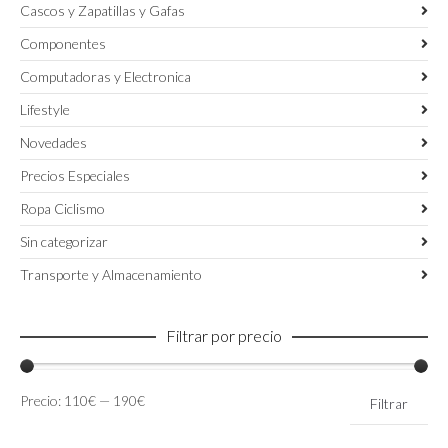
Cascos y Zapatillas y Gafas
Componentes
Computadoras y Electronica
Lifestyle
Novedades
Precios Especiales
Ropa Ciclismo
Sin categorizar
Transporte y Almacenamiento
Filtrar por precio
Precio
Precio
Precio:
110€
—
190€
Filtrar
mínimo
máximo