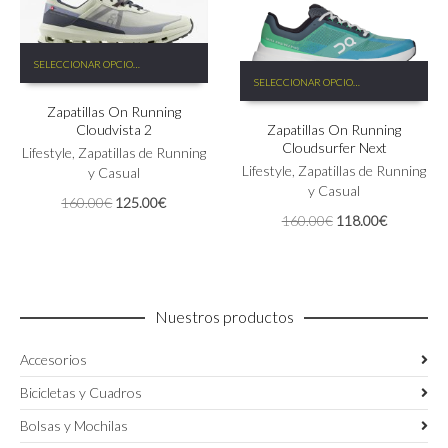
de
de
producto
producto
Este
SELECCIONAR OPCIONES
Este
producto
SELECCIONAR OPCIONES
producto
tiene
tiene
Zapatillas On Running
múltiples
Cloudvista 2
Zapatillas On Running
múltiples
variantes.
Cloudsurfer Next
variantes.
Las
Lifestyle
,
Zapatillas de Running
Las
Lifestyle
,
Zapatillas de Running
opciones
y Casual
opciones
y Casual
se
El
El
160.00
€
125.00
€
se
pueden
El
El
160.00
€
118.00
€
precio
precio
pueden
elegir
precio
precio
original
actual
elegir
en
original
actual
era:
es:
en
la
era:
es:
160.00€.
125.00€.
la
página
160.00€.
118.00€.
página
de
Nuestros productos
de
producto
producto
Accesorios
Bicicletas y Cuadros
Bolsas y Mochilas