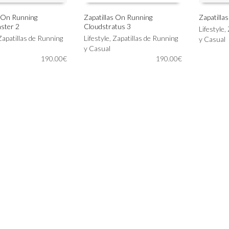
s On Running
Zapatillas On Running
Zapatilla
ster 2
Cloudstratus 3
Este
Este
Lifestyle
,
IONAR OPCIONES
SELECCIONAR OPCIONES
SELECC
Zapatillas de Running
producto
Lifestyle
,
Zapatillas de Running
producto
y Casual
tiene
y Casual
tiene
190.00
€
múltiples
190.00
€
múltiples
variantes.
variantes.
Las
Las
opciones
opciones
se
se
pueden
pueden
elegir
elegir
en
en
la
la
página
página
de
de
producto
producto