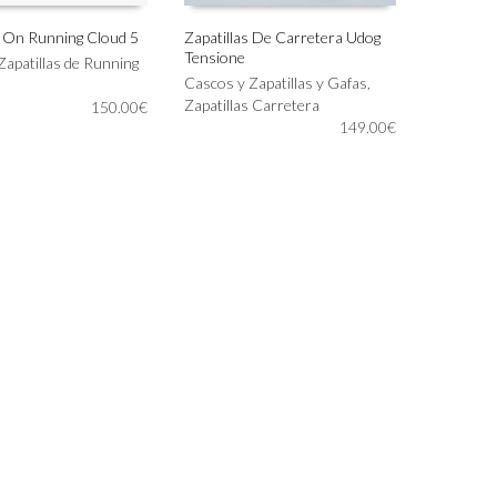
s On Running Cloud 5
Zapatillas De Carretera Udog
Tensione
Este
Zapatillas de Running
IONAR OPCIONES
SELECCIONAR OPCIONES
producto
Cascos y Zapatillas y Gafas
,
tiene
Zapatillas Carretera
150.00
€
múltiples
149.00
€
variantes.
Las
opciones
se
pueden
elegir
en
la
página
de
producto