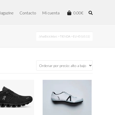
agazine
Contacto
Mi cuenta
0.00
€
¡VivaBicicletas!
>
TIENDA
> EU 45 (US 11)