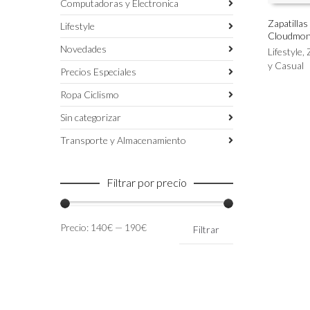
Computadoras y Electronica
Zapatilla
Lifestyle
Cloudmon
Este
SELECC
Novedades
producto
Lifestyle
,
tiene
y Casual
Precios Especiales
múltiples
variantes.
Ropa Ciclismo
Las
Sin categorizar
opciones
se
Transporte y Almacenamiento
pueden
elegir
en
Filtrar por precio
la
página
de
Precio
Precio
Precio:
140€
—
190€
Filtrar
producto
mínimo
máximo