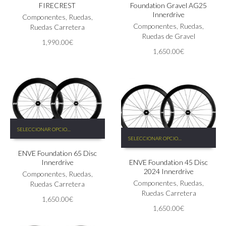
FIRECREST
Foundation Gravel AG25
variantes.
Innerdrive
Las
Componentes
,
Ruedas
,
Componentes
,
Ruedas
,
opciones
Ruedas Carretera
Ruedas de Gravel
se
1,990.00
€
pueden
1,650.00
€
elegir
en
la
página
de
producto
Este
SELECCIONAR OPCIONES
Este
producto
SELECCIONAR OPCIONES
producto
tiene
tiene
ENVE Foundation 65 Disc
múltiples
Innerdrive
ENVE Foundation 45 Disc
múltiples
variantes.
2024 Innerdrive
variantes.
Las
Componentes
,
Ruedas
,
Las
Componentes
,
Ruedas
,
opciones
Ruedas Carretera
opciones
Ruedas Carretera
se
1,650.00
€
se
pueden
1,650.00
€
pueden
elegir
elegir
en