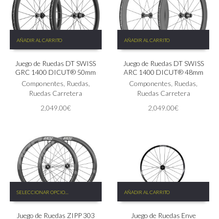
de
producto
AÑADIR AL CARRITO
AÑADIR AL CARRITO
Juego de Ruedas DT SWISS
Juego de Ruedas DT SWISS
GRC 1400 DICUT® 50mm
ARC 1400 DICUT® 48mm
Componentes
,
Ruedas
,
Componentes
,
Ruedas
,
Ruedas Carretera
Ruedas Carretera
2,049.00
€
2,049.00
€
Este
SELECCIONAR OPCIONES
AÑADIR AL CARRITO
producto
tiene
Juego de Ruedas ZIPP 303
Juego de Ruedas Enve
múltiples