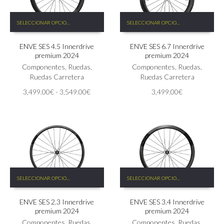
Este
Este
SELECCIONAR OPCIONES
SELECCIONAR OPCIONES
producto
producto
tiene
tiene
ENVE SES 4.5 Innerdrive
ENVE SES 6.7 Innerdrive
múltiples
múltiples
premium 2024
premium 2024
variantes.
variantes.
Las
Componentes
,
Ruedas
,
Las
Componentes
,
Ruedas
,
opciones
Ruedas Carretera
opciones
Ruedas Carretera
se
se
Rango
3,499.00
€
-
3,549.00
€
3,499.00
€
pueden
pueden
de
elegir
elegir
precios:
en
en
desde
la
la
3,499.00€
página
página
hasta
de
de
3,549.00€
producto
producto
Este
Este
SELECCIONAR OPCIONES
SELECCIONAR OPCIONES
producto
producto
tiene
tiene
ENVE SES 2.3 Innerdrive
ENVE SES 3.4 Innerdrive
múltiples
múltiples
premium 2024
premium 2024
variantes.
variantes.
Las
Componentes
,
Ruedas
,
Las
Componentes
,
Ruedas
,