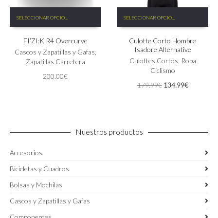
Este
Este
SELECCIONAR OPCIONES
SELECCIONAR OPCIONES
producto
producto
tiene
tiene
FI’ZI:K R4 Overcurve
Culotte Corto Hombre
múltiples
múltiples
Isadore Alternative
variantes.
variantes.
Cascos y Zapatillas y Gafas
,
Las
Las
Culottes Cortos
,
Ropa
Zapatillas Carretera
opciones
opciones
Ciclismo
200.00
€
se
se
El
El
179.99
€
134.99
€
pueden
pueden
precio
precio
elegir
elegir
original
actual
en
en
era:
es:
la
la
179.99€.
134.99€.
página
página
Nuestros productos
de
de
producto
producto
Accesorios
Bicicletas y Cuadros
Bolsas y Mochilas
Cascos y Zapatillas y Gafas
Componentes