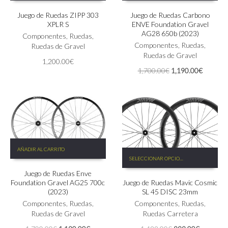
tiene
Juego de Ruedas ZIPP 303
Juego de Ruedas Carbono
múltiples
XPLR S
ENVE Foundation Gravel
variantes.
AG28 650b (2023)
Las
Componentes
,
Ruedas
,
Componentes
,
Ruedas
,
opciones
Ruedas de Gravel
Ruedas de Gravel
se
1,200.00
€
pueden
El
El
1,700.00
€
1,190.00
€
elegir
precio
precio
en
original
actual
la
era:
es:
página
1,700.00€.
1,190.0
de
producto
AÑADIR AL CARRITO
Este
SELECCIONAR OPCIONES
producto
tiene
Juego de Ruedas Enve
Foundation Gravel AG25 700c
Juego de Ruedas Mavic Cosmic
múltiples
(2023)
SL 45 DISC 23mm
variantes.
Componentes
,
Ruedas
,
Las
Componentes
,
Ruedas
,
Ruedas de Gravel
opciones
Ruedas Carretera
se