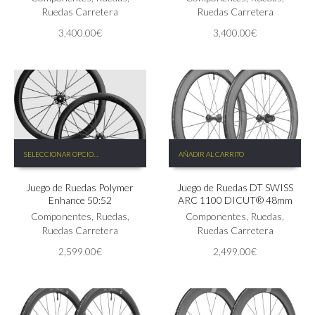
opciones
Ruedas Carretera
opciones
Ruedas Carretera
se
se
3,400.00
€
3,400.00
€
pueden
pueden
elegir
elegir
en
en
la
la
página
página
de
de
producto
producto
Este
SELECCIONAR OPCIONES
AÑADIR AL CARRITO
producto
tiene
Juego de Ruedas Polymer
Juego de Ruedas DT SWISS
múltiples
Enhance 50:52
ARC 1100 DICUT® 48mm
variantes.
Las
Componentes
,
Ruedas
,
Componentes
,
Ruedas
,
opciones
Ruedas Carretera
Ruedas Carretera
se
2,599.00
€
2,499.00
€
pueden
elegir
en
la
página