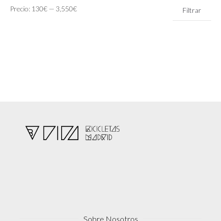
Precio
Precio
Precio:
130€
—
3,550€
Filtrar
mínimo
máximo
Sobre Nosotros