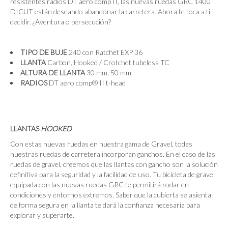
resistentes radios DT aero comp II, las nuevas ruedas GRC 1400
DICUT están deseando abandonar la carretera. Ahora te toca a ti
decidir. ¿Aventura o persecución?
TIPO DE BUJE
240 con Ratchet EXP 36
LLANTA
Carbon, Hooked / Crotchet tubeless TC
ALTURA DE LLANTA
30 mm, 50 mm
RADIOS
DT aero comp® II t-head
LLANTAS
HOOKED
Con estas nuevas ruedas en nuestra gama de Gravel, todas
nuestras ruedas de carretera incorporan ganchos. En el caso de las
ruedas de gravel, creemos que las llantas con gancho son la solución
definitiva para la seguridad y la facilidad de uso. Tu bicicleta de gravel
equipada con las nuevas ruedas GRC te permitirá rodar en
condiciones y entornos extremos. Saber que la cubierta se asienta
de forma segura en la llanta te dará la confianza necesaria para
explorar y superarte.