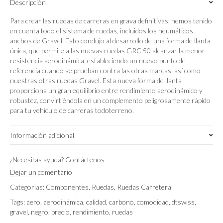
Descripción
DICUT®
50mm
Para crear las ruedas de carreras en grava definitivas, hemos tenido
quantity
en cuenta todo el sistema de ruedas, incluidos los neumáticos
anchos de Gravel. Esto condujo al desarrollo de una forma de llanta
única, que permite a las nuevas ruedas GRC 50 alcanzar la menor
resistencia aerodinámica, estableciendo un nuevo punto de
referencia cuando se prueban contra las otras marcas, así como
nuestras otras ruedas Gravel. Esta nueva forma de llanta
proporciona un gran equilibrio entre rendimiento aerodinámico y
robustez, convirtiéndola en un complemento peligrosamente rápido
para tu vehículo de carreras todoterreno.
Información adicional
Peso
¿Necesitas ayuda?
Contáctenos
1.5 kg
Dejar un comentario
Categorías:
Componentes
,
Ruedas
,
Ruedas Carretera
Tags:
aero
,
aerodinámica
,
calidad
,
carbono
,
comodidad
,
dtswiss
,
gravel
,
negro
,
precio
,
rendimiento
,
ruedas