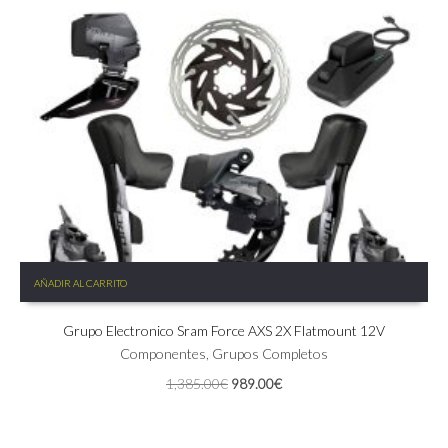
AÑADIR AL CARRITO
Grupo Electronico Sram Force AXS 2X Flatmount 12V
Componentes
,
Grupos Completos
El
El
1,385.00
€
989.00
€
precio
precio
original
actual
era:
es: