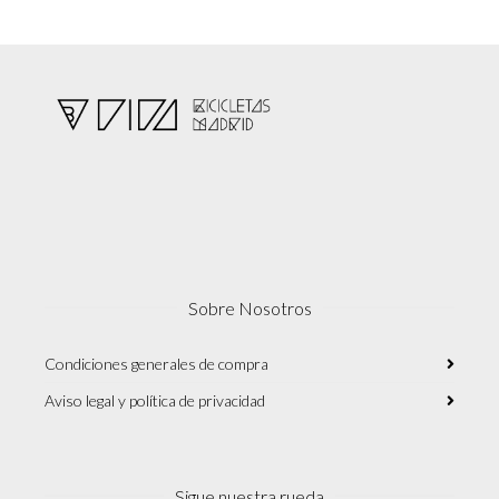
1,385.00€.
989.00€.
Sobre Nosotros
Condiciones generales de compra
Aviso legal y política de privacidad
Sigue nuestra rueda