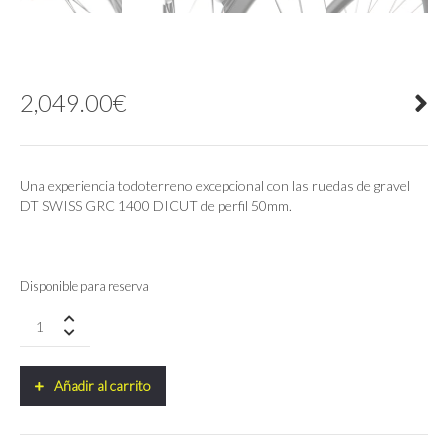
2,049.00
€
Una experiencia todoterreno excepcional con las ruedas de gravel
DT SWISS GRC 1400 DICUT de perfil 50mm.
Disponible para reserva
Juego
de
Ruedas
DT
Añadir al carrito
SWISS
GRC
1400