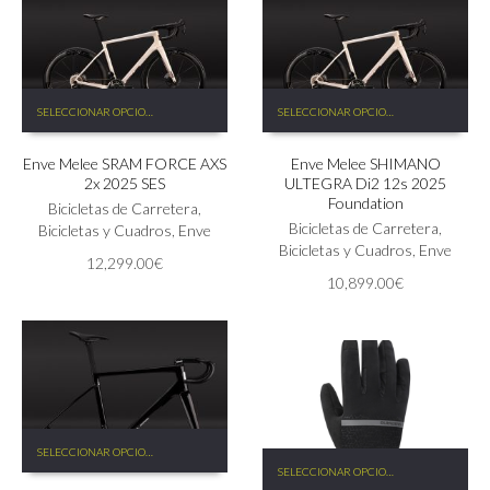
página
página
de
de
producto
producto
Este
Este
SELECCIONAR OPCIONES
SELECCIONAR OPCIONES
producto
producto
tiene
tiene
Enve Melee SRAM FORCE AXS
Enve Melee SHIMANO
múltiples
múltiples
2x 2025 SES
ULTEGRA Di2 12s 2025
variantes.
variantes.
Foundation
Las
Bicicletas de Carretera
,
Las
Bicicletas de Carretera
,
opciones
Bicicletas y Cuadros
,
Enve
opciones
Bicicletas y Cuadros
,
Enve
se
se
12,299.00
€
pueden
pueden
10,899.00
€
elegir
elegir
en
en
la
la
página
página
de
de
producto
producto
Este
SELECCIONAR OPCIONES
Este
producto
SELECCIONAR OPCIONES
producto
tiene