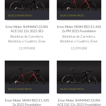
Este
Este
SELECCIONAR OPCIONES
SELECCIONAR OPCIONES
producto
producto
tiene
tiene
Enve Melee SHIMANO DURA
Enve Melee SRAM RED E1 AXS
múltiples
múltiples
ACE Di2 12s 2025 SES
2x PM 2025 Foundation
variantes.
variantes.
Las
Bicicletas de Carretera
,
Las
Bicicletas de Carretera
,
opciones
Bicicletas y Cuadros
,
Enve
opciones
Bicicletas y Cuadros
,
Enve
se
se
13,999.00
€
13,299.00
€
pueden
pueden
elegir
elegir
en
en
la
la
página
página
de
de
producto
producto
Este
Este
SELECCIONAR OPCIONES
SELECCIONAR OPCIONES
producto
producto
tiene
tiene
Enve Melee SRAM RED E1 AXS
Enve Melee SHIMANO DURA
múltiples
múltiples
2x 2025 Foundation
ACE Di2 12s 2025 Foundation
variantes.
variantes.