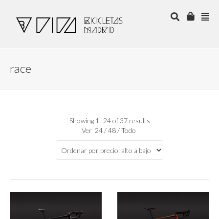
race
Showing 1–24 of 37 results
Ver
24
/
48
/
Todo