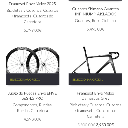
tiene
Frameset Enve Melee 2025
múltiples
Guantes Shimano Guantes
múltiples
variantes.
Bicicletas y Cuadros
,
Cuadros
INFINIUM™ AISLADOS
variantes.
Las
/ framesets
,
Cuadros de
Las
Guantes
,
Ropa Ciclismo
opciones
Carretera
opciones
se
5,495.00
€
5,799.00
€
se
pueden
pueden
elegir
elegir
en
en
la
la
página
página
de
de
producto
producto
Este
Este
SELECCIONAR OPCIONES
SELECCIONAR OPCIONES
producto
producto
tiene
tiene
Juego de Ruedas Enve ENVE
Frameset Enve Melee
múltiples
múltiples
SES 4.5 PRO
Damascus Grey
variantes.
variantes.
Las
Componentes
,
Ruedas
,
Las
Bicicletas y Cuadros
,
Cuadros
opciones
Ruedas Carretera
opciones
/ framesets
,
Cuadros de
se
se
Carretera
4,598.00
€
pueden
pueden
El
El
5,800.00
€
3,950.00
€
elegir
elegir