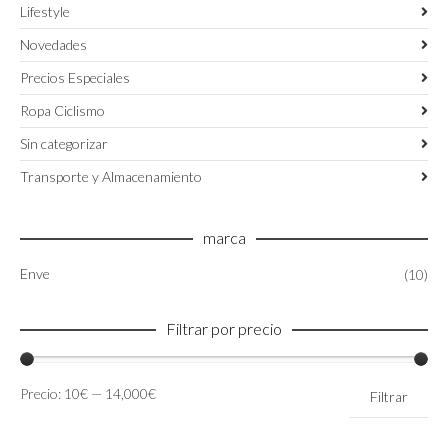
Lifestyle
Novedades
Precios Especiales
Ropa Ciclismo
Sin categorizar
Transporte y Almacenamiento
marca
Enve
(10)
Filtrar por precio
Precio
Precio
Precio:
10€
—
14,000€
Filtrar
mínimo
máximo