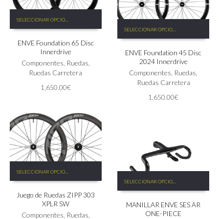
Este
SELECCIONAR OPCIONES
producto
Este
SELECCIONAR OPCIONES
tiene
producto
ENVE Foundation 65 Disc
múltiples
tiene
Innerdrive
ENVE Foundation 45 Disc
variantes.
múltiples
2024 Innerdrive
Las
Componentes
,
Ruedas
,
variantes.
opciones
Ruedas Carretera
Las
Componentes
,
Ruedas
,
se
opciones
Ruedas Carretera
1,650.00
€
pueden
se
1,650.00
€
elegir
pueden
en
elegir
la
en
página
la
de
página
producto
de
producto
Este
SELECCIONAR OPCIONES
producto
Este
SELECCIONAR OPCIONES
tiene
producto
Juego de Ruedas ZIPP 303
múltiples
tiene
XPLR SW
MANILLAR ENVE SES AR
variantes.
múltiples
ONE-PIECE
Las
Componentes
,
Ruedas
,
variantes.