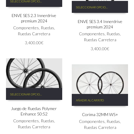
SELECCIONAR OPCIONES
producto
Este
SELECCIONAR OPCIONES
tiene
producto
ENVE SES 2.3 Innerdrive
múltiples
tiene
premium 2024
ENVE SES 3.4 Innerdrive
variantes.
múltiples
premium 2024
Las
Componentes
,
Ruedas
,
variantes.
opciones
Ruedas Carretera
Las
Componentes
,
Ruedas
,
se
opciones
Ruedas Carretera
3,400.00
€
pueden
se
3,400.00
€
elegir
pueden
en
elegir
la
en
página
la
de
página
producto
de
producto
Este
SELECCIONAR OPCIONES
producto
AÑADIR AL CARRITO
tiene
Juego de Ruedas Polymer
múltiples
Enhance 50:52
Corima 32MM WS+
variantes.
Las
Componentes
,
Ruedas
,
Componentes
,
Ruedas
,
opciones
Ruedas Carretera
Ruedas Carretera
se