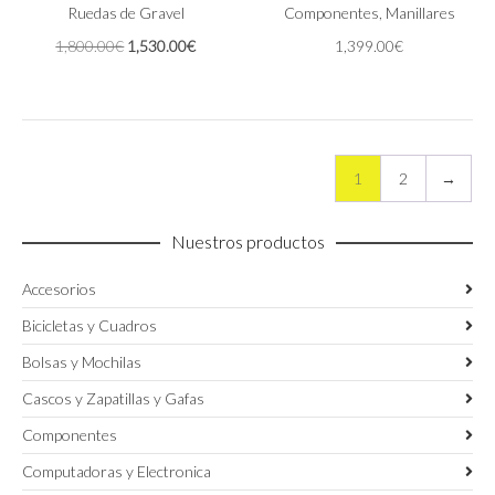
opciones
Ruedas de Gravel
Las
Componentes
,
Manillares
se
opciones
El
El
1,800.00
€
1,530.00
€
1,399.00
€
pueden
se
precio
precio
elegir
pueden
original
actual
en
elegir
era:
es:
la
en
1,800.00€.
1,530.00€.
página
la
de
página
1
2
→
producto
de
producto
Nuestros productos
Accesorios
Bicicletas y Cuadros
Bolsas y Mochilas
Cascos y Zapatillas y Gafas
Componentes
Computadoras y Electronica