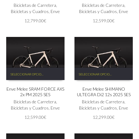
Las
Bicicletas de Carretera
,
Las
Bicicletas de Carretera
,
opciones
Bicicletas y Cuadros
,
Enve
opciones
Bicicletas y Cuadros
,
Enve
se
se
12,799.00
€
12,599.00
€
pueden
pueden
elegir
elegir
en
en
la
la
página
página
de
de
producto
producto
Este
Este
SELECCIONAR OPCIONES
SELECCIONAR OPCIONES
producto
producto
tiene
tiene
Enve Melee SRAM FORCE AXS
Enve Melee SHIMANO
múltiples
múltiples
2x PM 2025 SES
ULTEGRA Di2 12s 2025 SES
variantes.
variantes.
Las
Bicicletas de Carretera
,
Las
Bicicletas de Carretera
,
opciones
Bicicletas y Cuadros
,
Enve
opciones
Bicicletas y Cuadros
,
Enve
se
se
12,599.00
€
12,299.00
€
pueden
pueden
elegir
elegir
en
en
la
la