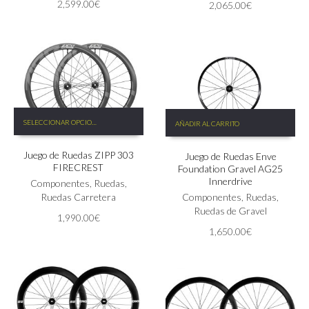
2,599.00
€
2,065.00
€
pueden
elegir
en
la
página
de
producto
Este
SELECCIONAR OPCIONES
AÑADIR AL CARRITO
producto
tiene
Juego de Ruedas ZIPP 303
múltiples
Juego de Ruedas Enve
FIRECREST
Foundation Gravel AG25
variantes.
Innerdrive
Las
Componentes
,
Ruedas
,
opciones
Ruedas Carretera
Componentes
,
Ruedas
,
se
Ruedas de Gravel
1,990.00
€
pueden
1,650.00
€
elegir
en
la
página
de
producto