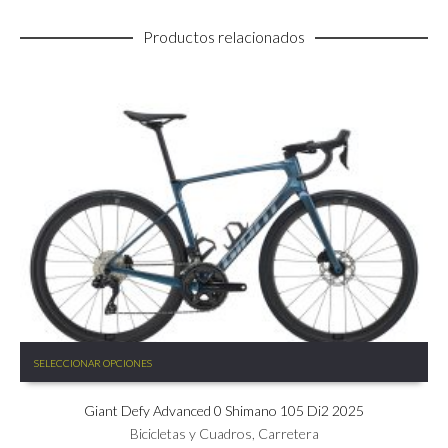
Productos relacionados
Este
SELECCIONAR OPCIONES
producto
tiene
Giant Defy Advanced 0 Shimano 105 Di2 2025
múltiples
variantes.
Bicicletas y Cuadros
,
Carretera