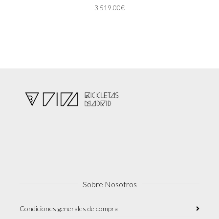
Las
3,519.00
€
opciones
se
pueden
elegir
en
la
página
de
producto
Sobre Nosotros
Condiciones generales de compra