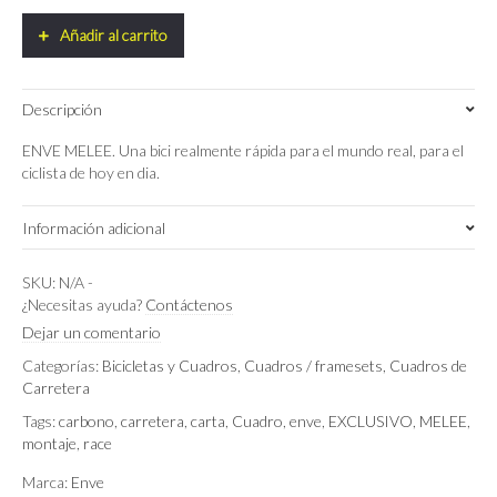
Melee
2025
Añadir al carrito
quantity
Descripción
ENVE MELEE. Una bici realmente rápida para el mundo real, para el
ciclista de hoy en dia.
Información adicional
47 CM
,
50 CM
,
52 CM
,
54 cm
Talla
SKU:
N/A
-
¿Necesitas ayuda?
Contáctenos
ENVE Black
,
Poison Apple
,
Slipstream Pearl
Color
Dejar un comentario
Categorías:
Bicicletas y Cuadros
,
Cuadros / framesets
,
Cuadros de
Carretera
Tags:
carbono
,
carretera
,
carta
,
Cuadro
,
enve
,
EXCLUSIVO
,
MELEE
,
montaje
,
race
Marca:
Enve