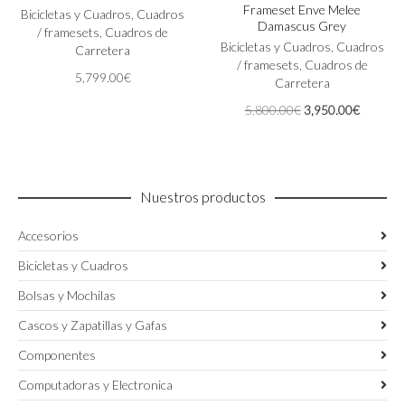
Frameset Enve Melee
múltiples
variantes.
Bicicletas y Cuadros
,
Cuadros
Damascus Grey
variantes.
Las
/ framesets
,
Cuadros de
Las
Bicicletas y Cuadros
,
Cuadros
opciones
Carretera
opciones
/ framesets
,
Cuadros de
se
5,799.00
€
se
Carretera
pueden
pueden
elegir
El
El
5,800.00
€
3,950.00
€
elegir
en
precio
precio
en
la
original
actual
la
página
era:
es:
página
de
5,800.00€.
3,950.0
de
producto
Nuestros productos
producto
Accesorios
Bicicletas y Cuadros
Bolsas y Mochilas
Cascos y Zapatillas y Gafas
Componentes
Computadoras y Electronica