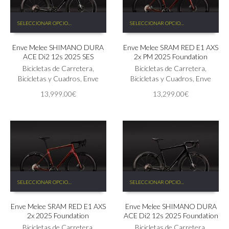
Este
Este
SELECCIONAR OPCIONES
SELECCIONAR OPCIONES
producto
producto
tiene
tiene
Enve Melee SHIMANO DURA
Enve Melee SRAM RED E1 AXS
múltiples
múltiples
ACE Di2 12s 2025 SES
2x PM 2025 Foundation
variantes.
variantes.
Las
Bicicletas de Carretera
,
Las
Bicicletas de Carretera
,
opciones
Bicicletas y Cuadros
,
Enve
opciones
Bicicletas y Cuadros
,
Enve
se
se
13,999.00
€
13,299.00
€
pueden
pueden
elegir
elegir
en
en
la
la
página
página
de
de
producto
producto
Este
Este
SELECCIONAR OPCIONES
SELECCIONAR OPCIONES
producto
producto
tiene
tiene
Enve Melee SRAM RED E1 AXS
Enve Melee SHIMANO DURA
múltiples
múltiples
2x 2025 Foundation
ACE Di2 12s 2025 Foundation
variantes.
variantes.
Las
Bicicletas de Carretera
,
Las
Bicicletas de Carretera
,