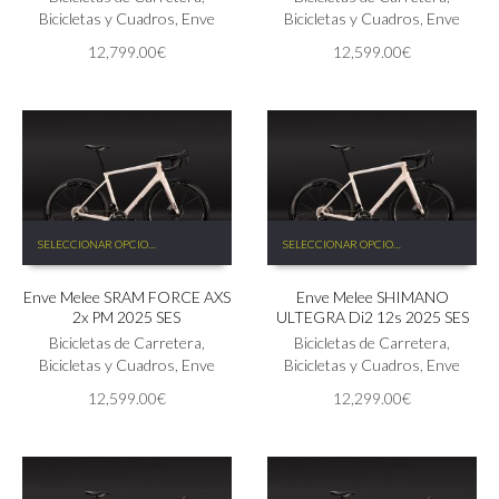
opciones
Bicicletas y Cuadros
,
Enve
opciones
Bicicletas y Cuadros
,
Enve
se
se
12,799.00
€
12,599.00
€
pueden
pueden
elegir
elegir
en
en
la
la
página
página
de
de
producto
producto
Este
Este
SELECCIONAR OPCIONES
SELECCIONAR OPCIONES
producto
producto
tiene
tiene
Enve Melee SRAM FORCE AXS
Enve Melee SHIMANO
múltiples
múltiples
2x PM 2025 SES
ULTEGRA Di2 12s 2025 SES
variantes.
variantes.
Las
Bicicletas de Carretera
,
Las
Bicicletas de Carretera
,
opciones
Bicicletas y Cuadros
,
Enve
opciones
Bicicletas y Cuadros
,
Enve
se
se
12,599.00
€
12,299.00
€
pueden
pueden
elegir
elegir
en
en
la
la
página
página