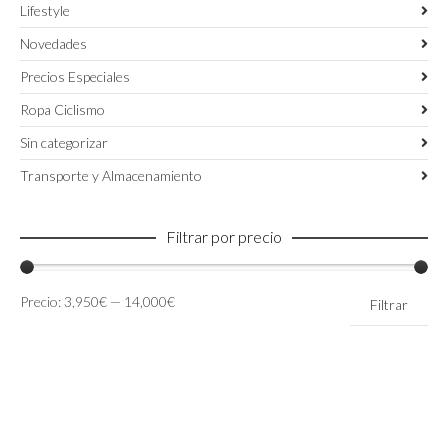
Lifestyle
Novedades
Precios Especiales
Ropa Ciclismo
Sin categorizar
Transporte y Almacenamiento
Filtrar por precio
Precio
Precio
Precio:
3,950€
—
14,000€
Filtrar
mínimo
máximo