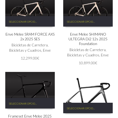
de
de
producto
producto
Este
Este
SELECCIONAR OPCIONES
SELECCIONAR OPCIONES
producto
producto
tiene
tiene
Enve Melee SRAM FORCE AXS
Enve Melee SHIMANO
múltiples
múltiples
2x 2025 SES
ULTEGRA Di2 12s 2025
variantes.
variantes.
Foundation
Las
Bicicletas de Carretera
,
Las
Bicicletas de Carretera
,
opciones
Bicicletas y Cuadros
,
Enve
opciones
Bicicletas y Cuadros
,
Enve
se
se
12,299.00
€
pueden
pueden
10,899.00
€
elegir
elegir
en
en
la
la
página
página
de
de
producto
producto
Este
SELECCIONAR OPCIONES
Este
producto
SELECCIONAR OPCIONES
producto
tiene
tiene
Frameset Enve Melee 2025
múltiples