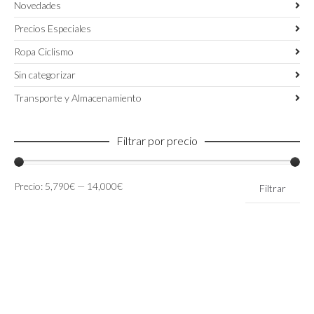
Novedades
Precios Especiales
Ropa Ciclismo
Sin categorizar
Transporte y Almacenamiento
Filtrar por precio
Precio
Precio
Precio:
5,790€
—
14,000€
Filtrar
mínimo
máximo