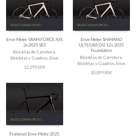
de
de
producto
producto
Este
Este
SELECCIONAR OPCIONES
SELECCIONAR OPCIONES
producto
producto
tiene
tiene
Enve Melee SRAM FORCE AXS
Enve Melee SHIMANO
múltiples
múltiples
2x 2025 SES
ULTEGRA Di2 12s 2025
variantes.
variantes.
Foundation
Las
Bicicletas de Carretera
,
Las
Bicicletas de Carretera
,
opciones
Bicicletas y Cuadros
,
Enve
opciones
Bicicletas y Cuadros
,
Enve
se
se
12,299.00
€
pueden
pueden
10,899.00
€
elegir
elegir
en
en
la
la
página
página
de
de
producto
producto
Este
SELECCIONAR OPCIONES
producto
tiene
Frameset Enve Melee 2025
múltiples