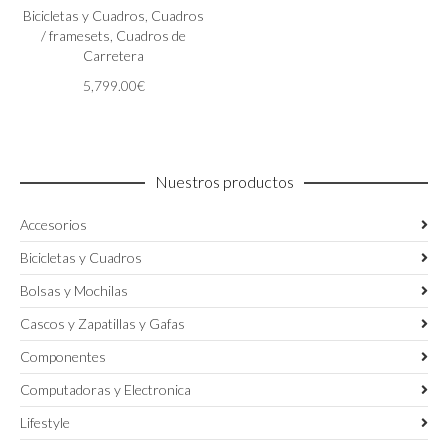
variantes.
Bicicletas y Cuadros
,
Cuadros
Las
/ framesets
,
Cuadros de
opciones
Carretera
se
5,799.00
€
pueden
elegir
en
la
página
Nuestros productos
de
producto
Accesorios
Bicicletas y Cuadros
Bolsas y Mochilas
Cascos y Zapatillas y Gafas
Componentes
Computadoras y Electronica
Lifestyle