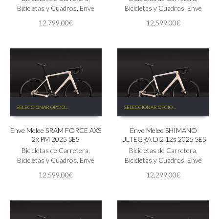
opciones
Bicicletas y Cuadros
,
Enve
opciones
Bicicletas y Cuadros
,
Enve
se
se
12,799.00
€
12,599.00
€
pueden
pueden
elegir
elegir
en
en
la
la
página
página
de
de
producto
producto
Este
Este
SELECCIONAR OPCIONES
SELECCIONAR OPCIONES
producto
producto
tiene
tiene
Enve Melee SRAM FORCE AXS
Enve Melee SHIMANO
múltiples
múltiples
2x PM 2025 SES
ULTEGRA Di2 12s 2025 SES
variantes.
variantes.
Las
Bicicletas de Carretera
,
Las
Bicicletas de Carretera
,
opciones
Bicicletas y Cuadros
,
Enve
opciones
Bicicletas y Cuadros
,
Enve
se
se
12,599.00
€
12,299.00
€
pueden
pueden
elegir
elegir
en
en
la
la
página
página