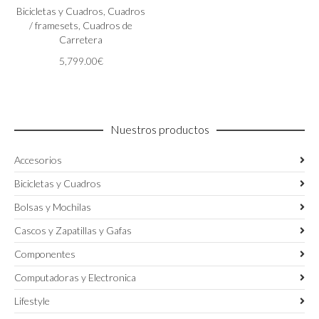
variantes.
Bicicletas y Cuadros
,
Cuadros
Las
/ framesets
,
Cuadros de
opciones
Carretera
se
5,799.00
€
pueden
elegir
en
la
página
Nuestros productos
de
producto
Accesorios
Bicicletas y Cuadros
Bolsas y Mochilas
Cascos y Zapatillas y Gafas
Componentes
Computadoras y Electronica
Lifestyle