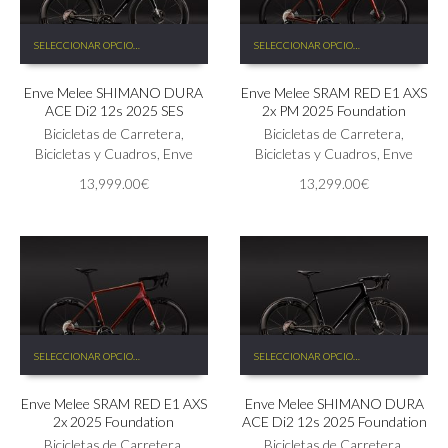
Este
Este
SELECCIONAR OPCIONES
SELECCIONAR OPCIONES
producto
producto
tiene
tiene
Enve Melee SHIMANO DURA
Enve Melee SRAM RED E1 AXS
múltiples
múltiples
ACE Di2 12s 2025 SES
2x PM 2025 Foundation
variantes.
variantes.
Las
Bicicletas de Carretera
,
Las
Bicicletas de Carretera
,
opciones
Bicicletas y Cuadros
,
Enve
opciones
Bicicletas y Cuadros
,
Enve
se
se
13,999.00
€
13,299.00
€
pueden
pueden
elegir
elegir
en
en
la
la
página
página
de
de
producto
producto
Este
Este
SELECCIONAR OPCIONES
SELECCIONAR OPCIONES
producto
producto
tiene
tiene
Enve Melee SRAM RED E1 AXS
Enve Melee SHIMANO DURA
múltiples
múltiples
2x 2025 Foundation
ACE Di2 12s 2025 Foundation
variantes.
variantes.
Las
Bicicletas de Carretera
,
Las
Bicicletas de Carretera
,