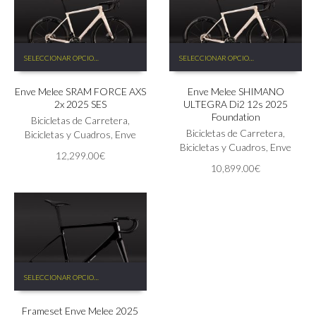
de
de
producto
producto
Este
Este
SELECCIONAR OPCIONES
SELECCIONAR OPCIONES
producto
producto
tiene
tiene
Enve Melee SRAM FORCE AXS
Enve Melee SHIMANO
múltiples
múltiples
2x 2025 SES
ULTEGRA Di2 12s 2025
variantes.
variantes.
Foundation
Las
Bicicletas de Carretera
,
Las
Bicicletas de Carretera
,
opciones
Bicicletas y Cuadros
,
Enve
opciones
Bicicletas y Cuadros
,
Enve
se
se
12,299.00
€
pueden
pueden
10,899.00
€
elegir
elegir
en
en
la
la
página
página
de
de
producto
producto
Este
SELECCIONAR OPCIONES
producto
tiene
Frameset Enve Melee 2025
múltiples