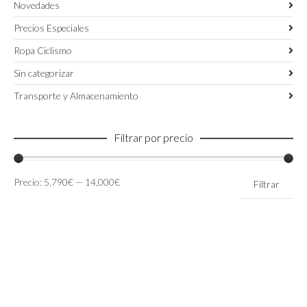
Novedades
Precios Especiales
Ropa Ciclismo
Sin categorizar
Transporte y Almacenamiento
Filtrar por precio
Precio
Precio
Precio:
5,790€
—
14,000€
Filtrar
mínimo
máximo