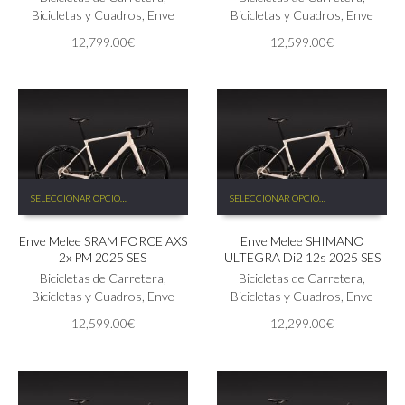
opciones
Bicicletas y Cuadros
,
Enve
opciones
Bicicletas y Cuadros
,
Enve
se
se
12,799.00
€
12,599.00
€
pueden
pueden
elegir
elegir
en
en
la
la
página
página
de
de
producto
producto
Este
Este
SELECCIONAR OPCIONES
SELECCIONAR OPCIONES
producto
producto
tiene
tiene
Enve Melee SRAM FORCE AXS
Enve Melee SHIMANO
múltiples
múltiples
2x PM 2025 SES
ULTEGRA Di2 12s 2025 SES
variantes.
variantes.
Las
Bicicletas de Carretera
,
Las
Bicicletas de Carretera
,
opciones
Bicicletas y Cuadros
,
Enve
opciones
Bicicletas y Cuadros
,
Enve
se
se
12,599.00
€
12,299.00
€
pueden
pueden
elegir
elegir
en
en
la
la
página
página