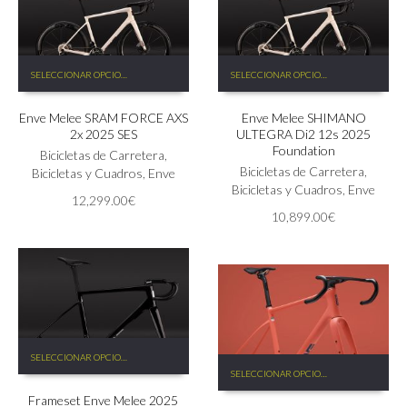
de
de
producto
producto
Este
Este
SELECCIONAR OPCIONES
SELECCIONAR OPCIONES
producto
producto
tiene
tiene
Enve Melee SRAM FORCE AXS
Enve Melee SHIMANO
múltiples
múltiples
2x 2025 SES
ULTEGRA Di2 12s 2025
variantes.
variantes.
Foundation
Las
Bicicletas de Carretera
,
Las
Bicicletas de Carretera
,
opciones
Bicicletas y Cuadros
,
Enve
opciones
Bicicletas y Cuadros
,
Enve
se
se
12,299.00
€
pueden
pueden
10,899.00
€
elegir
elegir
en
en
la
la
página
página
de
de
producto
producto
Este
SELECCIONAR OPCIONES
Este
producto
SELECCIONAR OPCIONES
producto
tiene
tiene
Frameset Enve Melee 2025
múltiples