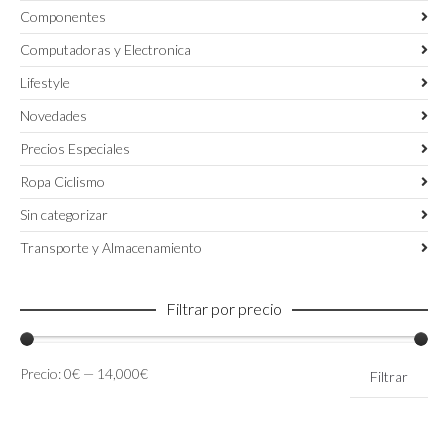
Componentes
Computadoras y Electronica
Lifestyle
Novedades
Precios Especiales
Ropa Ciclismo
Sin categorizar
Transporte y Almacenamiento
Filtrar por precio
Precio
Precio
Precio:
0€
—
14,000€
Filtrar
mínimo
máximo