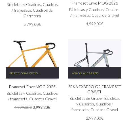
Frameset Enve MOG 2026
múltiples
variantes.
Bicicletas y Cuadros
,
Cuadros
variantes.
Las
Bicicletas y Cuadros
,
Cuadros
/ framesets
,
Cuadros de
Las
opciones
/ framesets
,
Cuadros Gravel
Carretera
opciones
se
4,999.00
€
5,799.00
€
se
pueden
pueden
elegir
elegir
en
en
la
la
página
página
de
de
producto
producto
Este
SELECCIONAR OPCIONES
AÑADIR AL CARRITO
producto
tiene
Frameset Enve MOG 2025
SEKA EXAERO GR FRAMESET
múltiples
GRAVEL
variantes.
Bicicletas y Cuadros
,
Cuadros
Las
Bicicletas de Gravel
,
Bicicletas
/ framesets
,
Cuadros Gravel
opciones
y Cuadros
,
Cuadros /
El
El
4,999.00
€
3,999.20
€
se
framesets
,
Cuadros Gravel
precio
precio
pueden
2,999.00
€
original
actual
elegir
era:
es:
en