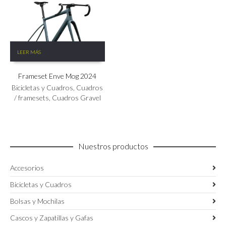
4,999.00€.
3,999.20€.
la
página
de
producto
LEER MÁS
Frameset Enve Mog 2024
Bicicletas y Cuadros
,
Cuadros
/ framesets
,
Cuadros Gravel
Nuestros productos
Accesorios
Bicicletas y Cuadros
Bolsas y Mochilas
Cascos y Zapatillas y Gafas