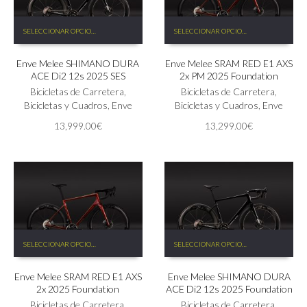
Este
Este
SELECCIONAR OPCIONES
SELECCIONAR OPCIONES
producto
producto
tiene
tiene
Enve Melee SHIMANO DURA
Enve Melee SRAM RED E1 AXS
múltiples
múltiples
ACE Di2 12s 2025 SES
2x PM 2025 Foundation
variantes.
variantes.
Las
Bicicletas de Carretera
,
Las
Bicicletas de Carretera
,
opciones
Bicicletas y Cuadros
,
Enve
opciones
Bicicletas y Cuadros
,
Enve
se
se
13,999.00
€
13,299.00
€
pueden
pueden
elegir
elegir
en
en
la
la
página
página
de
de
producto
producto
Este
Este
SELECCIONAR OPCIONES
SELECCIONAR OPCIONES
producto
producto
tiene
tiene
Enve Melee SRAM RED E1 AXS
Enve Melee SHIMANO DURA
múltiples
múltiples
2x 2025 Foundation
ACE Di2 12s 2025 Foundation
variantes.
variantes.
Las
Bicicletas de Carretera
,
Las
Bicicletas de Carretera
,