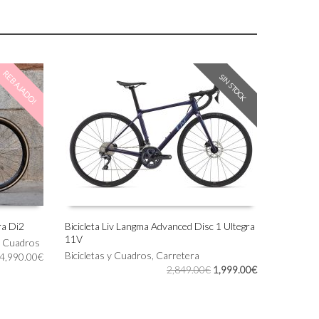
REBAJADO!
SIN STOCK
ra Di2
Bicicleta Liv Langma Advanced Disc 1 Ultegra
11V
Este
 y Cuadros
SELECCIONAR OPCIONES
producto
Bicicletas y Cuadros
,
Carretera
Rango
4,990.00
€
El
El
tiene
2,849.00
€
1,999.00
€
de
precio
precio
múltiples
precios:
original
actual
variantes.
desde
era:
es:
Las
4,590.00€