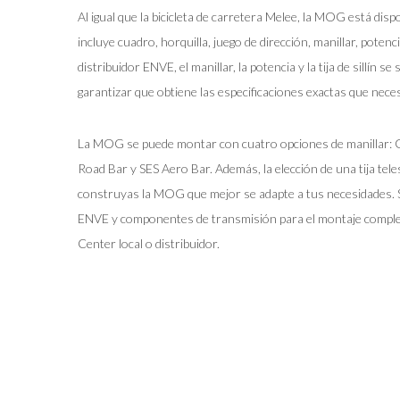
Al igual que la bicicleta de carretera Melee, la MOG está dis
incluye cuadro, horquilla, juego de dirección, manillar, potencia
distribuidor ENVE, el manillar, la potencia y la tija de sillín se
garantizar que obtiene las especificaciones exactas que necesi
La MOG se puede montar con cuatro opciones de manillar: 
Road Bar y SES Aero Bar. Además, la elección de una tija teles
construyas la MOG que mejor se adapte a tus necesidades. S
ENVE y componentes de transmisión para el montaje comple
Center local o distribuidor.