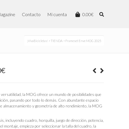
agazine
Contacto
Mi cuenta
0.00
€
¡VivaBicicletas!
>
TIENDA
> Frameset Enve MOG 2025
El
0
€
precio
actual
es:
0€.
3,999.20€.
 versatilidad, la MOG ofrece un mundo de posibilidades que
tición, pasando por todo lo demás. Con abundante espacio
de almacenamiento y geometría de alto rendimiento, la MOG
 incluyendo cuadro, horquilla, juego de dirección, potencia,
ar el montaje, empieza por seleccionar la talla del cuadro, la