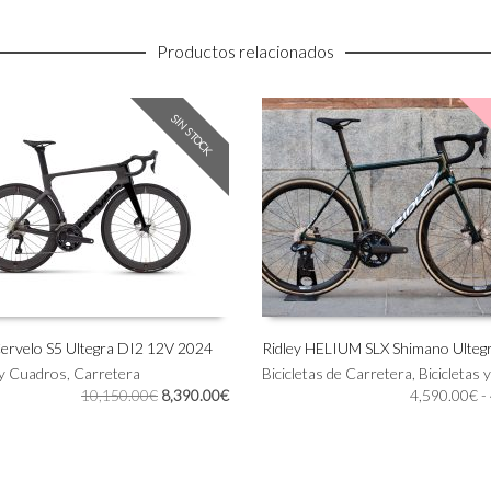
Productos relacionados
SIN STOCK
 Cervelo S5 Ultegra DI2 12V 2024
Ridley HELIUM SLX Shimano Ulteg
Este
 y Cuadros
,
Carretera
Bicicletas de Carretera
,
Bicicletas
IONAR OPCIONES
SELECCIONAR OPCIONES
producto
El
El
10,150.00
€
8,390.00
€
4,590.00
€
-
tiene
precio
precio
múltiples
original
actual
variantes.
era:
es:
Las
10,150.00€.
8,390.00€.