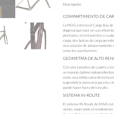
Descripción
quantity
COMPARTIMENTO DE CA
La MOG estrena el Cargo Bay de 
diagonal que hace un uso eficiente
pinchazos, el cortavientos o cualq
carga, dos bolsas de carga permit
una solución de almacenamiento r
como los aventureros.
GEOMETRÍA DE ALTO RE
Con seis tamaños de cuadro y tre
un manejo óptimo independientem
como una sólida vaina derecha en 
la geometría necesaria para los c
puede hacer fuera del circuito.
SISTEMA IN-ROUTE
El sistema IN-Route de ENVE está
viento, mejorando el rendimiento a