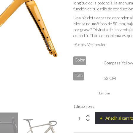
longitud de la potencia, la anchura 
función de tu estilo de conducción
Una bicicleta capaz de encender a
Monta neumáticos de 50 mm, baja 
por grava? Disfruta de las ventaj
como tú. El único problema es que
-Alexey Vermeulen
Color
Talla
Limpiar
1 disponibles
Frameset
Añadir al carrit
Enve
MOG
2025