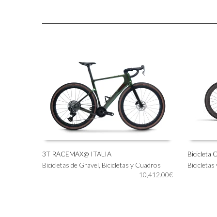
3T RACEMAX@ ITALIA
Bicicleta
Este
Este
Bicicletas de Gravel
,
Bicicletas y Cuadros
Bicicletas
SELECCIONAR OPCIONES
SELECC
producto
producto
10,412.00
€
tiene
tiene
múltiples
múltiples
variantes.
variantes.
Las
Las