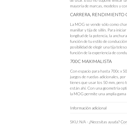
de usar. Esto no supone limitar l
mayoría de marcas, modelos y con
CARRERA, RENDIMIENTO 
La MOG se vende sólo como chasis,
manillar y tija de sillín. Para inici
longitud de la potencia, la anchura 
función de tu estilo de conducción
posibilidad de elegir una tija tel
función de la experiencia de cond
700C MAXIMALISTA
Con espacio para hasta 700c x 50 
juegos de ruedas adicionales, por
tienes que usar los 50 mm, pero
están ahí. Con una geometría opti
la MOG permite una amplia gama 
Información adicional
Color
SKU:
N/A
-
¿Necesitas ayuda?
Con