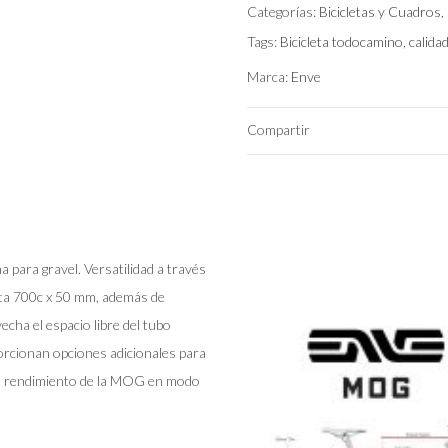
Categorías:
Bicicletas y Cuadros
,
Talla
Tags:
Bicicleta todocamino
,
calida
Marca:
Enve
Compartir
 para gravel. Versatilidad a través
sta 700c x 50 mm, además de
cha el espacio libre del tubo
porcionan opciones adicionales para
r el rendimiento de la MOG en modo