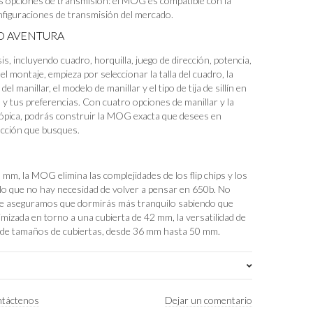
as opciones de transmisión: el MOG es compatible con la
figuraciones de transmisión del mercado.
O AVENTURA
 incluyendo cuadro, horquilla, juego de dirección, potencia,
ar el montaje, empieza por seleccionar la talla del cuadro, la
del manillar, el modelo de manillar y el tipo de tija de sillín en
 y tus preferencias. Con cuatro opciones de manillar y la
escópica, podrás construir la MOG exacta que desees en
ucción que busques.
mm, la MOG elimina las complejidades de los flip chips y los
 lo que no hay necesidad de volver a pensar en 650b. No
 te aseguramos que dormirás más tranquilo sabiendo que
mizada en torno a una cubierta de 42 mm, la versatilidad de
de tamaños de cubiertas, desde 36 mm hasta 50 mm.
Compass Yellow
,
Hollyhock Purple
,
Topo Green
táctenos
Dejar un comentario