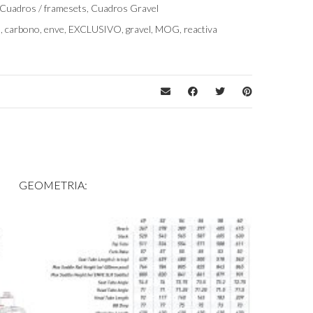
Cuadros / framesets
,
Cuadros Gravel
49 cm
,
52 CM
,
54 cm
,
56 cm
,
58 cm
,
60 cm
d
,
carbono
,
enve
,
EXCLUSIVO
,
gravel
,
MOG
,
reactiva
GEOMETRIA: