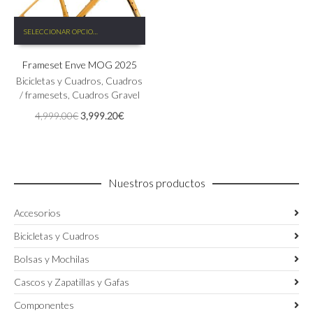
Este
SELECCIONAR OPCIONES
producto
tiene
Frameset Enve MOG 2025
múltiples
variantes.
Bicicletas y Cuadros
,
Cuadros
Las
/ framesets
,
Cuadros Gravel
opciones
El
El
4,999.00
€
3,999.20
€
se
precio
precio
pueden
original
actual
elegir
era:
es:
en
4,999.00€.
3,999.20€.
la
Nuestros productos
página
de
Accesorios
producto
Bicicletas y Cuadros
Bolsas y Mochilas
Cascos y Zapatillas y Gafas
Componentes