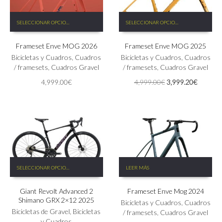
Este
Este
SELECCIONAR OPCIONES
SELECCIONAR OPCIONES
producto
producto
tiene
tiene
Frameset Enve MOG 2026
Frameset Enve MOG 2025
múltiples
múltiples
variantes.
variantes.
Bicicletas y Cuadros
,
Cuadros
Bicicletas y Cuadros
,
Cuadros
Las
Las
/ framesets
,
Cuadros Gravel
/ framesets
,
Cuadros Gravel
opciones
opciones
El
El
4,999.00
€
4,999.00
€
3,999.20
€
se
se
precio
precio
pueden
pueden
original
actual
elegir
elegir
era:
es:
en
en
4,999.00€.
3,999.2
la
la
página
página
de
de
producto
producto
Este
SELECCIONAR OPCIONES
LEER MÁS
producto
tiene
Giant Revolt Advanced 2
Frameset Enve Mog 2024
múltiples
Shimano GRX 2×12 2025
variantes.
Bicicletas y Cuadros
,
Cuadros
Las
Bicicletas de Gravel
,
Bicicletas
/ framesets
,
Cuadros Gravel
opciones
y Cuadros