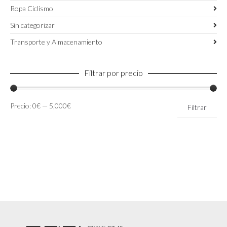
Ropa Ciclismo
Sin categorizar
Transporte y Almacenamiento
Filtrar por precio
Precio
Precio
Precio:
0€
—
5,000€
Filtrar
mínimo
máximo