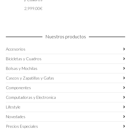
se
2,999.00
€
pueden
elegir
en
la
página
Nuestros productos
de
producto
Accesorios
Bicicletas y Cuadros
Bolsas y Mochilas
Cascos y Zapatillas y Gafas
Componentes
Computadoras y Electronica
Lifestyle
Novedades
Precios Especiales