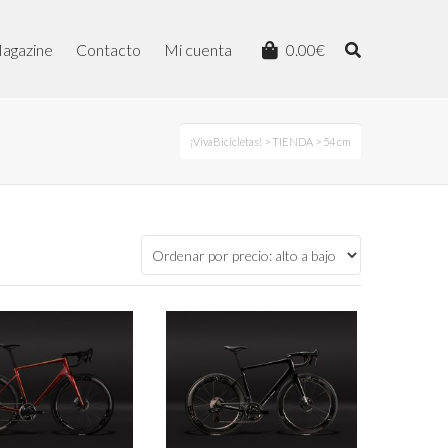
agazine
Contacto
Mi cuenta
0.00
€
¡VivaBicicletas!
>
TIENDA
> 54 cm