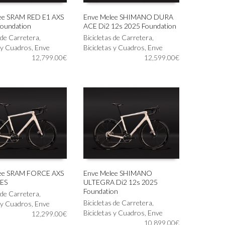
ee SRAM RED E1 AXS
Enve Melee SHIMANO DURA
Foundation
ACE Di2 12s 2025 Foundation
Este
IONAR OPCIONES
SELECCIONAR OPCIONES
s de Carretera
,
producto
Bicicletas de Carretera
,
s y Cuadros
,
Enve
tiene
Bicicletas y Cuadros
,
Enve
12,799.00
€
múltiples
12,599.00
€
variantes.
Las
opciones
se
pueden
elegir
en
la
página
de
producto
lee SRAM FORCE AXS
Enve Melee SHIMANO
SES
ULTEGRA Di2 12s 2025
Este
IONAR OPCIONES
SELECCIONAR OPCIONES
Foundation
s de Carretera
,
producto
Bicicletas de Carretera
,
s y Cuadros
,
Enve
tiene
Bicicletas y Cuadros
,
Enve
12,299.00
€
múltiples
10,899.00
€
variantes.