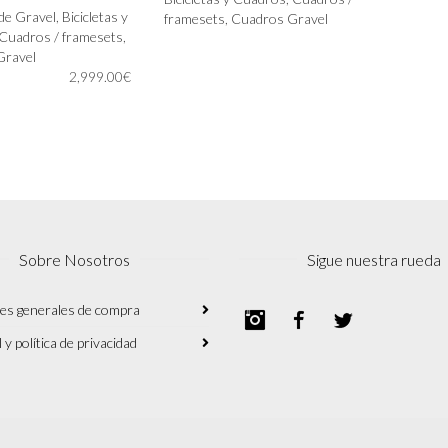
AL CARRITO
LEER MÁS
 de Gravel
,
Bicicletas y
framesets
,
Cuadros Gravel
Cuadros / framesets
,
Gravel
2,999.00
€
Sobre Nosotros
Sigue nuestra rueda
es generales de compra
Instagram
Facebook
Twitter
 y política de privacidad