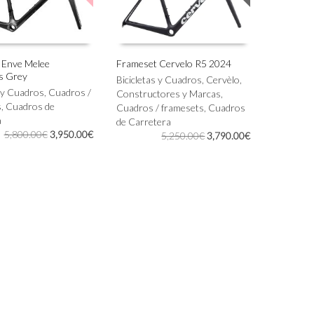
la
página
de
producto
 Enve Melee
Frameset Cervelo R5 2024
s Grey
Este
Bicicletas y Cuadros
,
Cervèlo
,
IONAR OPCIONES
SELECCIONAR OPCIONES
s y Cuadros
,
Cuadros /
producto
Constructores y Marcas
,
s
,
Cuadros de
tiene
Cuadros / framesets
,
Cuadros
a
múltiples
de Carretera
El
El
5,800.00
€
3,950.00
€
variantes.
El
El
5,250.00
€
3,790.00
€
precio
precio
Las
precio
precio
original
actual
opciones
original
actual
era:
es:
se
era:
es:
5,800.00€.
3,950.00€.
pueden
5,250.00€.
3,790.00€.
elegir
en
la
página
de
producto