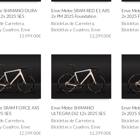
lee SHIMANO DURA
Enve Melee SRAM RED E1 AXS
Enve Mel
12s 2025 SES
2x PM 2025 Foundation
2x 2025 
Este
Este
IONAR OPCIONES
SELECCIONAR OPCIONES
SELECC
 de Carretera
,
producto
Bicicletas de Carretera
,
producto
Bicicleta
 y Cuadros
,
Enve
tiene
Bicicletas y Cuadros
,
Enve
tiene
Bicicleta
13,999.00
€
múltiples
13,299.00
€
múltiples
variantes.
variantes.
Las
Las
opciones
opciones
se
se
pueden
pueden
elegir
elegir
en
en
la
la
página
página
de
de
producto
producto
ee SRAM FORCE AXS
Enve Melee SHIMANO
Enve Me
25 SES
ULTEGRA Di2 12s 2025 SES
2x 2025 
Este
Este
IONAR OPCIONES
SELECCIONAR OPCIONES
SELECC
 de Carretera
,
producto
Bicicletas de Carretera
,
producto
Bicicleta
 y Cuadros
,
Enve
tiene
Bicicletas y Cuadros
,
Enve
tiene
Bicicleta
12,599.00
€
múltiples
12,299.00
€
múltiples
variantes.
variantes.