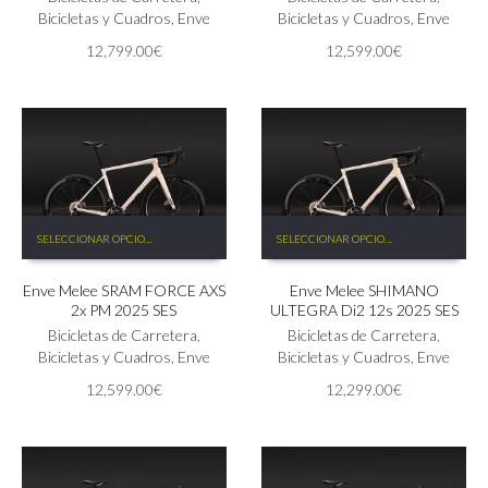
opciones
Bicicletas y Cuadros
,
Enve
opciones
Bicicletas y Cuadros
,
Enve
se
se
12,799.00
€
12,599.00
€
pueden
pueden
elegir
elegir
en
en
la
la
página
página
de
de
producto
producto
Este
Este
SELECCIONAR OPCIONES
SELECCIONAR OPCIONES
producto
producto
tiene
tiene
Enve Melee SRAM FORCE AXS
Enve Melee SHIMANO
múltiples
múltiples
2x PM 2025 SES
ULTEGRA Di2 12s 2025 SES
variantes.
variantes.
Las
Bicicletas de Carretera
,
Las
Bicicletas de Carretera
,
opciones
Bicicletas y Cuadros
,
Enve
opciones
Bicicletas y Cuadros
,
Enve
se
se
12,599.00
€
12,299.00
€
pueden
pueden
elegir
elegir
en
en
la
la
página
página