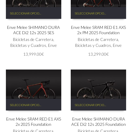
Este
Este
SELECCIONAR OPCIONES
SELECCIONAR OPCIONES
producto
producto
tiene
tiene
Enve Melee SHIMANO DURA
Enve Melee SRAM RED E1 AXS
múltiples
múltiples
ACE Di2 12s 2025 SES
2x PM 2025 Foundation
variantes.
variantes.
Las
Bicicletas de Carretera
,
Las
Bicicletas de Carretera
,
opciones
Bicicletas y Cuadros
,
Enve
opciones
Bicicletas y Cuadros
,
Enve
se
se
13,999.00
€
13,299.00
€
pueden
pueden
elegir
elegir
en
en
la
la
página
página
de
de
producto
producto
Este
Este
SELECCIONAR OPCIONES
SELECCIONAR OPCIONES
producto
producto
tiene
tiene
Enve Melee SRAM RED E1 AXS
Enve Melee SHIMANO DURA
múltiples
múltiples
2x 2025 Foundation
ACE Di2 12s 2025 Foundation
variantes.
variantes.
Las
Bicicletas de Carretera
,
Las
Bicicletas de Carretera
,