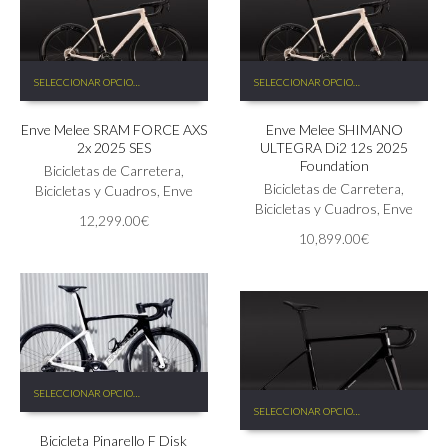
de
de
producto
producto
Este
Este
SELECCIONAR OPCIONES
SELECCIONAR OPCIONES
producto
producto
tiene
tiene
Enve Melee SRAM FORCE AXS
Enve Melee SHIMANO
múltiples
múltiples
2x 2025 SES
ULTEGRA Di2 12s 2025
variantes.
variantes.
Foundation
Las
Bicicletas de Carretera
,
Las
Bicicletas de Carretera
,
opciones
Bicicletas y Cuadros
,
Enve
opciones
Bicicletas y Cuadros
,
Enve
se
se
12,299.00
€
pueden
pueden
10,899.00
€
elegir
elegir
en
en
la
la
página
página
de
de
producto
producto
Este
SELECCIONAR OPCIONES
Este
producto
SELECCIONAR OPCIONES
producto
tiene
tiene
Bicicleta Pinarello F Disk
múltiples