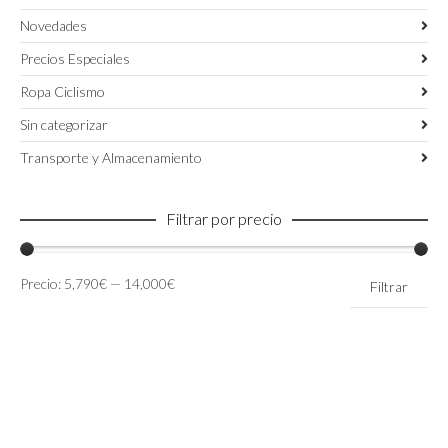
Novedades
Precios Especiales
Ropa Ciclismo
Sin categorizar
Transporte y Almacenamiento
Filtrar por precio
Precio
Precio
Precio:
5,790€
—
14,000€
Filtrar
mínimo
máximo