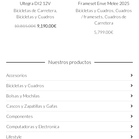
Ultegra DI2 12V
Frameset Enve Melee 2025
múltiples
variantes.
variantes.
Las
Bicicletas de Carretera
,
Bicicletas y Cuadros
,
Cuadros
Las
opciones
Bicicletas y Cuadros
/ framesets
,
Cuadros de
opciones
se
Carretera
El
El
10,815.00
€
9,190.00
€
se
pueden
precio
precio
5,799.00
€
pueden
elegir
original
actual
elegir
en
era:
es:
en
la
10,815.00€.
9,190.00€.
la
página
página
de
Nuestros productos
de
producto
producto
Accesorios
Bicicletas y Cuadros
Bolsas y Mochilas
Cascos y Zapatillas y Gafas
Componentes
Computadoras y Electronica
Lifestyle