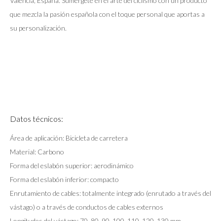
Valencia, España. Sumérgete en el arte del ciclismo con un producto
que mezcla la pasión española con el toque personal que aportas a
su personalización.
Datos técnicos:
Área de aplicación: Bicicleta de carretera
Material: Carbono
Forma del eslabón superior: aerodinámico
Forma del eslabón inferior: compacto
Enrutamiento de cables: totalmente integrado (enrutado a través del
vástago) o a través de conductos de cables externos
Longitudes del vástago: 70, 80, 90, 100, 110, 120, 130 mm