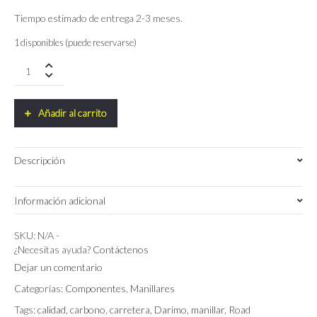
Tiempo estimado de entrega 2-3 meses.
1 disponibles (puede reservarse)
Manillar
Darimo
Carbon
Nexum
Añadir al carrito
Drag
UD
matte
Descripción
quantity
Información adicional
38 cm, 40 cm, 42 cm
Ancho de manillar
SKU:
N/A
-
¿Necesitas ayuda?
Contáctenos
100mm
,
110mm
,
120mm
,
80mm
,
90mm
Longitud de Potencia
Dejar un comentario
Categorías:
Componentes
,
Manillares
Tags:
calidad
,
carbono
,
carretera
,
Darimo
,
manillar
,
Road