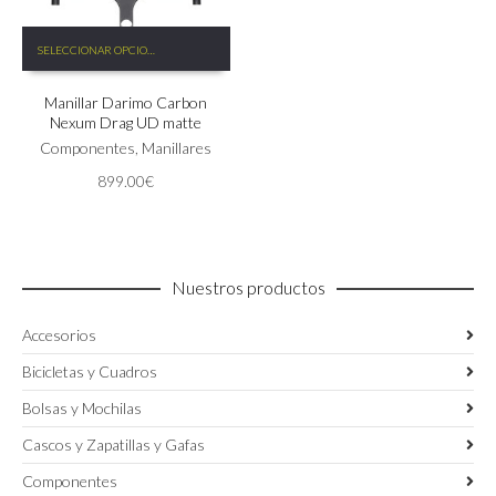
Este
SELECCIONAR OPCIONES
producto
tiene
Manillar Darimo Carbon
múltiples
Nexum Drag UD matte
variantes.
Las
Componentes
,
Manillares
opciones
899.00
€
se
pueden
elegir
en
la
Nuestros productos
página
de
Accesorios
producto
Bicicletas y Cuadros
Bolsas y Mochilas
Cascos y Zapatillas y Gafas
Componentes