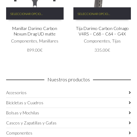
Este
Este
SELECCIONAR OPCIONES
SELECCIONAR OPCIONES
producto
producto
tiene
tiene
Manillar Darimo Carbon
Tija Darimo Carbon Colnago
múltiples
múltiples
Nexum Drag UD matte
V4RS – C68 – C64 – G4X
variantes.
variantes.
Las
Componentes
,
Manillares
Las
Componentes
,
Tijas
opciones
opciones
899.00
€
335.00
€
se
se
pueden
pueden
elegir
elegir
en
en
la
la
Nuestros productos
página
página
de
de
Accesorios
producto
producto
Bicicletas y Cuadros
Bolsas y Mochilas
Cascos y Zapatillas y Gafas
Componentes