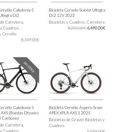
 Cervélo Caledonia 5
Bicicleta Cervelo Soloist Ultegra
ltegra Di2
DI2 12V 2023
Este
IONAR OPCIONES
SELECCIONAR OPCIONES
s de Carretera
,
producto
Bicicletas y Cuadros
,
Carretera
El
El
s y Cuadros
,
tiene
8,250.00
€
6,490.00
€
precio
precio
a
,
Cervèlo
múltiples
original
actual
8,349.00
€
variantes.
era:
es:
Las
8,250.00€.
6,490.00€.
opciones
se
pueden
SIN STOCK
elegir
en
la
página
de
producto
 Cervélo Caledonia 5
Bicicleta Cervélo Áspero Sram
p AXS (Ruedas Dtswiss
APEX XPLR AXS 1 2025
Este
IONAR OPCIONES
SELECCIONAR OPCIONES
 Carbono)
producto
Bicicletas de Gravel
,
Bicicletas y
s de Carretera
,
tiene
Cuadros
s y Cuadros
,
múltiples
5,099.00
€