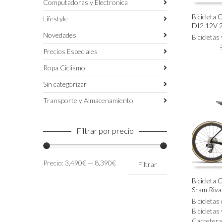
Computadoras y Electronica
Bicicleta 
Lifestyle
DI2 12V 
Este
SELECC
Novedades
producto
Bicicletas
tiene
Precios Especiales
múltiples
variantes.
Ropa Ciclismo
Las
Sin categorizar
opciones
se
Transporte y Almacenamiento
pueden
elegir
en
Filtrar por precio
la
página
de
Precio
Precio
Precio:
3,490€
—
8,390€
Filtrar
producto
mínimo
máximo
Bicicleta 
Sram Riva
Este
SELECC
producto
Bicicletas
tiene
Bicicletas
múltiples
Carretera