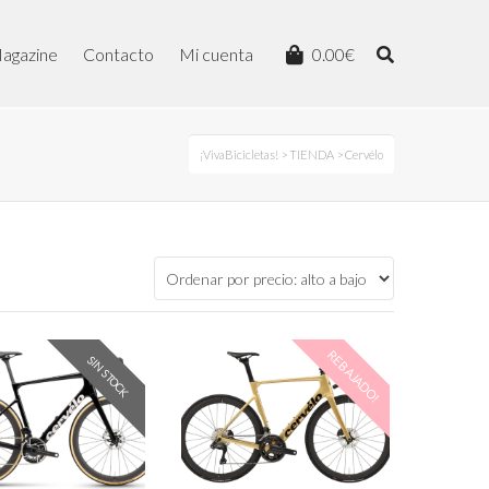
agazine
Contacto
Mi cuenta
0.00
€
¡VivaBicicletas!
>
TIENDA
>
Cervélo
REBAJADO!
SIN STOCK