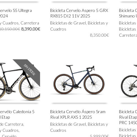
Cervelo S5 Ultegra
Bicicleta Cervelo Aspero 5 GRX
Bicicleta
2024
RX815 DI2 11V 2025
Shimano U
Este
Este
IONAR OPCIONES
SELECCIONAR OPCIONES
SELECC
 y Cuadros
,
Carretera
producto
Bicicletas de Gravel
,
Bicicletas y
producto
Bicicleta
El
El
10,150.00
€
8,390.00
€
tiene
Cuadros
tiene
Bicicleta
precio
precio
múltiples
8,350.00
€
múltiples
Carreter
original
actual
variantes.
variantes.
era:
es:
Las
Las
10,150.00€.
8,390.00€.
opciones
opciones
se
se
pueden
pueden
SIN STOCK
elegir
elegir
en
en
la
la
página
página
de
de
producto
producto
Cervélo Caledonia 5
Bicicleta Cervélo Áspero Sram
Bicicleta
l Etap
Rival XPLR AXS 1 2025
Rival Eta
Este
Este
IONAR OPCIONES
SELECCIONAR OPCIONES
SELECC
PRC 1450
 de Carretera
,
producto
Bicicletas de Gravel
,
Bicicletas y
producto
Bicicleta
 y Cuadros
,
tiene
Cuadros
tiene
Bicicleta
,
Cervèlo
múltiples
5,999.00
€
múltiples