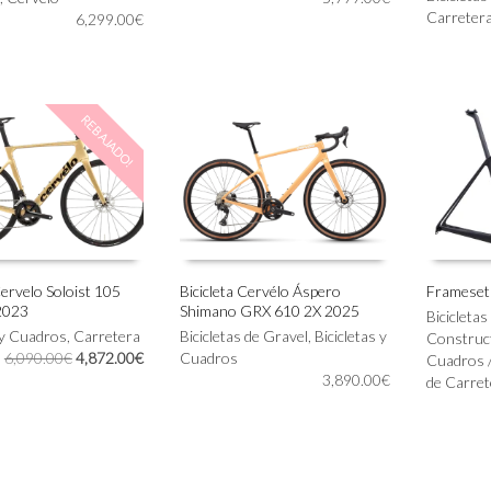
Carreter
6,299.00
€
variantes.
variantes.
Las
Las
opciones
opciones
se
se
pueden
pueden
REBAJADO!
elegir
elegir
en
en
la
la
página
página
de
de
producto
producto
Cervelo Soloist 105
Bicicleta Cervélo Áspero
Frameset
2023
Shimano GRX 610 2X 2025
Este
Este
Bicicleta
IONAR OPCIONES
SELECCIONAR OPCIONES
SELECC
 y Cuadros
,
Carretera
producto
Bicicletas de Gravel
,
Bicicletas y
producto
Construc
El
El
6,090.00
€
4,872.00
€
tiene
Cuadros
tiene
Cuadros /
precio
precio
múltiples
3,890.00
€
múltiples
de Carret
original
actual
variantes.
variantes.
era:
es:
Las
Las
6,090.00€.
4,872.00€.
opciones
opciones
se
se
pueden
pueden