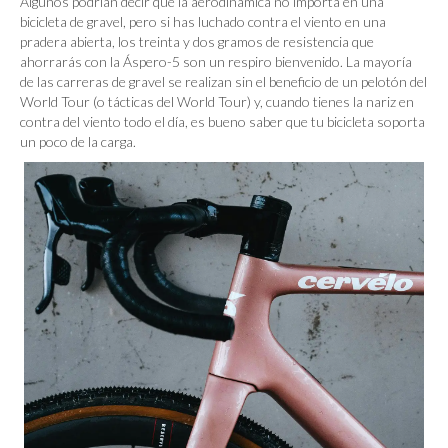
Algunos podrían decir que la aerodinámica no importa en una
bicicleta de gravel, pero si has luchado contra el viento en una
pradera abierta, los treinta y dos gramos de resistencia que
ahorrarás con la Áspero-5 son un respiro bienvenido. La mayoría
de las carreras de gravel se realizan sin el beneficio de un pelotón del
World Tour (o tácticas del World Tour) y, cuando tienes la nariz en
contra del viento todo el día, es bueno saber que tu bicicleta soporta
un poco de la carga.