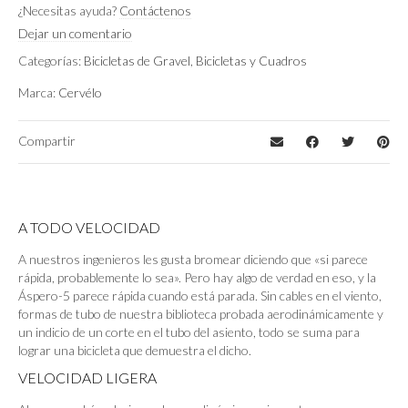
¿Necesitas ayuda?
Contáctenos
Five Black
,
Purple Sunset
,
Rose
Dejar un comentario
Color
Champagne
Categorías:
Bicicletas de Gravel
,
Bicicletas y Cuadros
Shimano GRX RX815 DI2 11V
Montaje
Marca:
Cervélo
Compartir
A TODO VELOCIDAD
A nuestros ingenieros les gusta bromear diciendo que «si parece
rápida, probablemente lo sea». Pero hay algo de verdad en eso, y la
Áspero-5 parece rápida cuando está parada. Sin cables en el viento,
formas de tubo de nuestra biblioteca probada aerodinámicamente y
un indicio de un corte en el tubo del asiento, todo se suma para
lograr una bicicleta que demuestra el dicho.
VELOCIDAD LIGERA