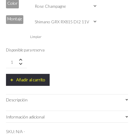
Color
Montaje
Limpiar
Disponible para reserva
Bicicleta
Cervelo
Aspero
5
Añadir al carrito
GRX
RX815
DI2
Descripción
11V
2025
quantity
Información adicional
48
,
51
,
54
Talla
SKU:
N/A
-