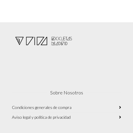
original
actual
pueden
era:
es:
elegir
5,800.00€.
3,950.00€.
en
la
página
de
producto
Sobre Nosotros
Condiciones generales de compra
Aviso legal y política de privacidad