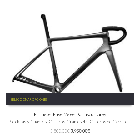
Este
SELECCIONAR OPCIONES
producto
tiene
Frameset Enve Melee Damascus Grey
múltiples
variantes.
Bicicletas y Cuadros
,
Cuadros / framesets
,
Cuadros de Carretera
Las
El
El
5,800.00
€
3,950.00
€
opciones
precio
precio
se