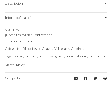
Descripción
1x12
quantity
Información adicional
S
,
M
,
XS
Talla
SKU:
N/A
-
¿Necesitas ayuda?
Contáctenos
Beige/Silver Metallic
,
Black Metallic/Desert
Dejar un comentario
Color
Dune Metallic/Glossy
,
Solaris/Red
Categorías:
Bicicletas de Gravel
,
Bicicletas y Cuadros
Tags:
calidad
,
carbono
,
ciclocross
,
gravel
,
personalizable
,
todocamino
Sram Rival AXS XPLR
Montaje
Marca:
Ridley
Compartir