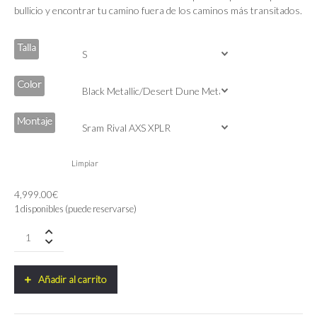
5,153.00€
bullicio y encontrar tu camino fuera de los caminos más transitados.
Talla
Color
Montaje
Limpiar
4,999.00
€
1 disponibles (puede reservarse)
Ridley
KANZO
ADVENTURE
Sram
Añadir al carrito
Rival
AXS
XPLR