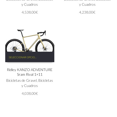
opciones
y Cuadros
opciones
y Cuadros
se
se
4,538.00
€
4,238.00
€
pueden
pueden
elegir
elegir
en
en
la
la
página
página
de
de
producto
producto
Este
SELECCIONAR OPCIONES
producto
tiene
Ridley KANZO ADVENTURE
múltiples
Sram Rival 1×11
variantes.
Las
Bicicletas de Gravel
,
Bicicletas
opciones
y Cuadros
se
4,038.00
€
pueden
elegir
en
la
página