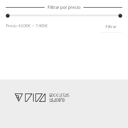
Filtrar por precio
Precio
Precio
Precio:
4,030€
—
7,400€
Filtrar
mínimo
máximo