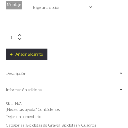
Montaje
Ridley
KANZO
ADVENTURE
Shimano
Añadir al carrito
Grx800
1x12
quantity
Descripción
Información adicional
S
,
M
,
XS
Talla
SKU:
N/A
-
¿Necesitas ayuda?
Contáctenos
Beige/Silver Metallic
,
Solaris/Red
Color
Dejar un comentario
Categorías:
Bicicletas de Gravel
,
Bicicletas y Cuadros