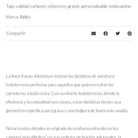
Shimano GRX800
Montaje
Tags:
calidad
,
carbono
,
ciclocross
,
gravel
,
personalizable
,
todocamino
Marca:
Ridley
Compartir
La línea Kanzo Adventure incluye las bicicletas de aventura
todoterreno perfectas para aquellos que quieren evitar las
carreteras a toda costa. Con su diseño todoterreno, donde la
eficiencia y la comodidad son claves, estas bicicletas tienen una
geometría específica para grava y una holgura de llanta más amplia.
Notará estos detalles en el grado de confianza ofrecido en los
caminos más difícilesCon sus orificios de fijación adicionales, la