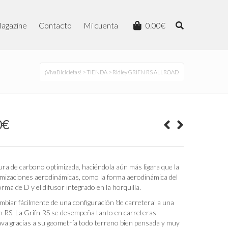
agazine
Contacto
Mi cuenta
0.00
€
¡VivaBicicletas!
>
TIENDA
> Ridley GRIFN RS ALLROAD
El
0
€
precio
actual
es:
0€.
5,578.00€.
ra de carbono optimizada, haciéndola aún más ligera que la
timizaciones aerodinámicas, como la forma aerodinámica del
n forma de D y el difusor integrado en la horquilla.
biar fácilmente de una configuración 'de carretera' a una
ifn RS. La Grifn RS se desempeña tanto en carreteras
va gracias a su geometría todo terreno bien pensada y muy