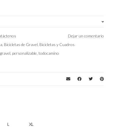
S
táctenos
Dejar un comentario
ra
,
Bicicletas de Gravel
,
Bicicletas y Cuadros
Jeans Azul Metálico/Black/Matt
,
gravel
,
personalizable
,
todocamino
Shimano 105 DI2 Disc 2×12
L
XL