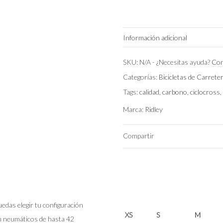
Información adicional
Talla
SKU:
N/A
-
¿Necesitas ayuda?
Con
Categorías:
Bicicletas de Carrete
Color
Tags:
calidad
,
carbono
,
ciclocross
Montaje
Marca:
Ridley
Compartir
edas elegir tu configuración
XS
S
M
n neumáticos de hasta 42