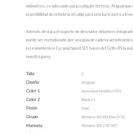
milímetros, es adecuado para cualquier terreno. Al igual que 
la posibilidad de enhebrar el cable para una luz trasera a trav
Además, destaca el soporte de desviador delantero integrado,
puede ser reemplazado por una guía de cadena aerodinámica
los rodamientos CeramicSpeed SLT hacen del Grifn RS la mejo
nuestra gama.
Talla
S
Diseño
Original
Color 1
Jeans Azul Metálico // 591
Color 2
Black // 1
Finish
Matt
Grupo
Shimano 105 DI2 Disc 2×12
Manivela
Shimano 105 // 50-34T