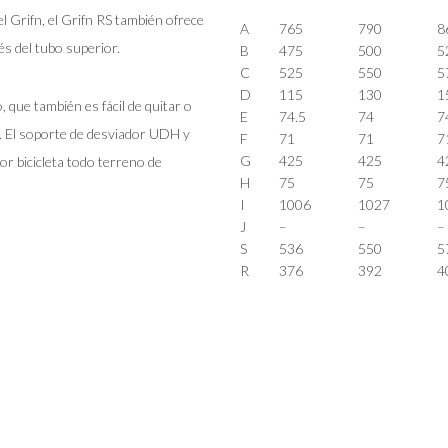
el Grifn, el Grifn RS también ofrece
A
765
790
8
és del tubo superior.
B
475
500
5
C
525
550
5
D
115
130
1
 que también es fácil de quitar o
E
74.5
74
7
. El soporte de desviador UDH y
F
71
71
7
G
425
425
4
r bicicleta todo terreno de
H
75
75
7
I
1006
1027
1
J
–
–
–
S
536
550
5
R
376
392
4