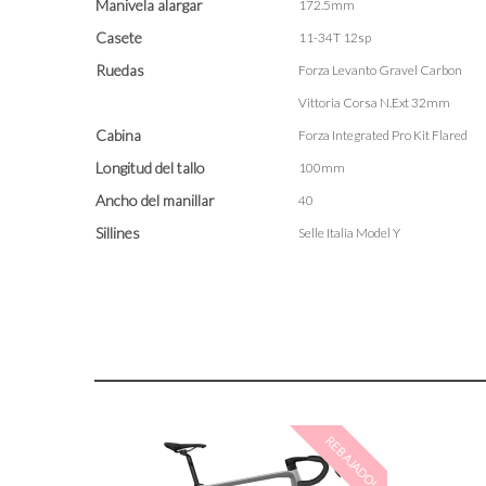
Manivela alargar
172.5mm
Casete
11-34T 12sp
Ruedas
Forza Levanto Gravel Carbon
Vittoria Corsa N.Ext 32mm
Cabina
Forza Integrated Pro Kit Flared
Longitud del tallo
100mm
Ancho del manillar
40
Sillines
Selle Italia Model Y
REBAJADO!