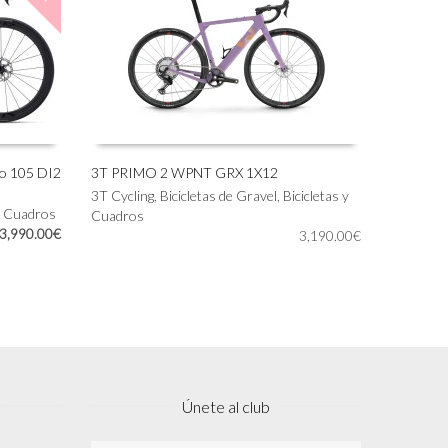
no 105 DI2
3T PRIMO 2 WPNT GRX 1X12
Este
3T Cycling
,
Bicicletas de Gravel
,
Bicicletas y
SELECCIONAR OPCIONES
 y Cuadros
producto
Cuadros
El
El
3,990.00
€
tiene
3,190.00
€
precio
precio
múltiples
original
actual
variantes.
era:
es:
Las
4,699.00€.
3,990.00€.
opciones
se
pueden
elegir
en
Únete al club
la
página