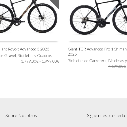
 Giant Revolt Advanced 3 2023
Giant TCR Advanced Pro 1 Shima
2025
Este
 de Gravel
,
Bicicletas y Cuadros
IONAR OPCIONES
SELECCIONAR OPCIONES
producto
Bicicletas de Carretera
,
Bicicletas
Rango
1,799.00
€
-
1,999.00
€
tiene
4,699.00
€
de
múltiples
precios:
variantes.
desde
Las
1,799.00€
opciones
hasta
se
1,999.00€
pueden
elegir
en
Sobre Nosotros
Sigue nuestra rueda
la
página