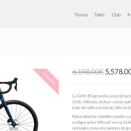
Tienda
Taller
Club
M
El
6,198.00
€
5,578.0
REBAJADO!
precio
original
era:
6,198.0
La Grifn RS presenta una estructu
Grifn. Además, incluye varias op
tubo del sillín con tija de sillín e
Naturalmente, también puedes cam
configuración 'offroad' con la Gr
normales como en caminos de gra