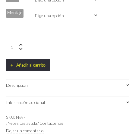
Montaje
Ridley
FALCN
Sram
Rival
Añadir al carrito
Axs
Xplr
quantity
Descripción
Información adicional
Medium
,
Small
,
XS
Talla
SKU:
N/A
-
¿Necesitas ayuda?
Contáctenos
Pearl White/Negro/Glossy
,
UD Carbon +
Dejar un comentario
Color