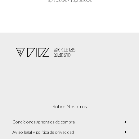
8,770.00
€
-
15,258.00
€
opciones
de
se
precios:
pueden
desde
elegir
8,770.00€
en
hasta
la
15,258.00€
página
de
producto
Sobre Nosotros
Condiciones generales de compra
Aviso legal y política de privacidad