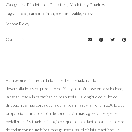
Aqualand Cameleon/Plata/Glossy
Categorías:
Bicicletas de Carretera
,
Bicicletas y Cuadros
Tags:
calidad
,
carbono
,
falcn
,
personalizable
,
ridley
Sram Rival AXS XPLR
Montaje
Marca:
Ridley
Compartir
Esta geometría fue cuidadosamente diseñada por los
desarrolladores de producto de Ridley centrándose en la velocidad,
la estabilidad y la capacidad de respuesta. La longitud del tubo de
dirección es más corta que la de la Noah Fast y la Helium SLX, lo que
proporciona una posición de conducción más agresiva. El eje de
pedalier está situado más bajo porque se ha adaptado a la capacidad
de rodar con neumáticos más gruesos. así el ciclista mantiene un