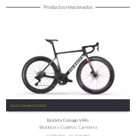
Productos relacionados
Este
SELECCIONAR OPCIONES
producto
tiene
Bicicleta Colnago V4Rs
múltiples
variantes.
Bicicletas y Cuadros
,
Carretera
Las
Rango