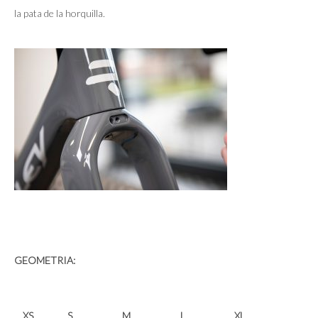
la pata de la horquilla.
GEOMETRIA:
XS
S
M
L
XL