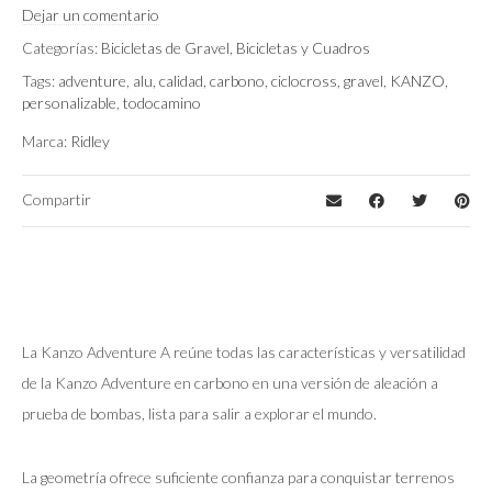
Black/Silver/Matt
,
Bronze
Dejar un comentario
Color
Green/Negro/Glossy
Categorías:
Bicicletas de Gravel
,
Bicicletas y Cuadros
Tags:
adventure
,
alu
,
calidad
,
carbono
,
ciclocross
,
gravel
,
KANZO
,
Shimano GRX400 2×10, Shimano GRX600
Montaje
personalizable
,
todocamino
1×12
Marca:
Ridley
Compartir
La Kanzo Adventure A reúne todas las características y versatilidad
de la Kanzo Adventure en carbono en una versión de aleación a
prueba de bombas, lista para salir a explorar el mundo.
La geometría ofrece suficiente confianza para conquistar terrenos