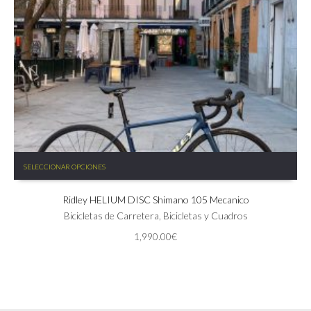
Este
SELECCIONAR OPCIONES
producto
tiene
Ridley HELIUM DISC Shimano 105 Mecanico
múltiples
variantes.
Bicicletas de Carretera
,
Bicicletas y Cuadros
Las
1,990.00
€
opciones
se
pueden
elegir
en
la