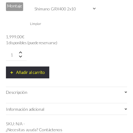
Montaje
Limpiar
1,999.00
€
1 disponibles (puede reservarse)
Ridley
Kanzo
Adventure
Alu
Añadir al carrito
quantity
Descripción
Información adicional
Medium
,
Small
,
XS
,
XXS
Talla
SKU:
N/A
-
¿Necesitas ayuda?
Contáctenos