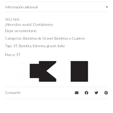
Información adicional
Mercurio
,
Terra
Color
SKU:
N/A
-
¿Necesitas ayuda?
Contáctenos
51cm
,
54cm
,
56cm
Talla de cuadro
Dejar un comentario
Categorías:
Bicicletas de Gravel
,
Bicicletas y Cuadros
SRAM RIVAL/GX EAGLE AXS 1X12 700c
Montaje
Tags:
3T
,
Bicicleta
,
Extrema
,
gravel
,
italia
Marca:
3T
Compartir