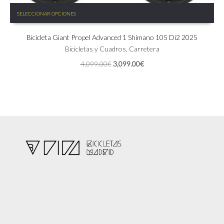
Este
SELECCIONAR OPCIONES
producto
tiene
Bicicleta Giant Propel Advanced 1 Shimano 105 Di2 2025
múltiples
variantes.
Bicicletas y Cuadros
,
Carretera
Las
El
El
4,099.00
€
3,099.00
€
opciones
precio
precio
se
original
actual
pueden
era:
es:
elegir
4,099.00€.
3,099.00€.
en
la
página
de
producto