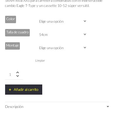
SRAM Rival AXS para carretera combinadas con el indestructible
cambio Eagle T-Type y un cassette 10-52 súper versátil.
Color
Talla de cuadro
Montaje
Limpiar
3T
EXTREMA
ITALIA
Rival/Gx
Añadir al carrito
Eagle
Axs
1x12
Descripción
700c
quantity