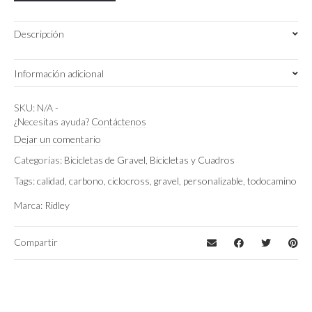
2X
quantity
Descripción
Información adicional
S
,
M
,
XS
Talla
SKU:
N/A
-
¿Necesitas ayuda?
Contáctenos
Gris Metalizado
,
Negro/Bronce
Color
Dejar un comentario
Categorías:
Bicicletas de Gravel
,
Bicicletas y Cuadros
Shimano GRX800 DI2 2X
Montaje
Tags:
calidad
,
carbono
,
ciclocross
,
gravel
,
personalizable
,
todocamino
Marca:
Ridley
Compartir