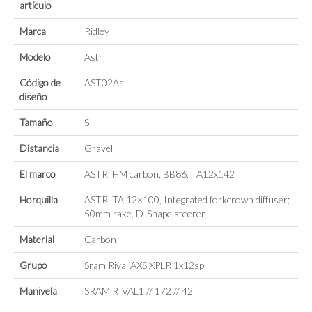
artículo
Marca
Ridley
Modelo
Astr
Código de
AST02As
diseño
Tamaño
S
Distancia
Gravel
El marco
ASTR, HM carbon, BB86, TA12x142
Horquilla
ASTR, TA 12×100, Integrated forkcrown diffuser;
50mm rake, D-Shape steerer
Material
Carbon
Grupo
Sram Rival AXS XPLR 1x12sp
Manivela
SRAM RIVAL1 // 172 // 42