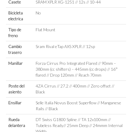
Casete
SRAM XPLR XG-1251 // 12s // 10-44
Bicicleta
No
electrica
Tipo de
Flat Mount
freno
Cambio
Sram Rival eTap AXS XPLR // 12sp
trasero
Manillar
Forza Cirrus Pro Integrated Flared // 90mm –
380mm (cc shifters) – 445mm (cc drops) // 16°
flared // Drop 120mm // Reach 70mm
Poste del
4ZA Cirrus // 27.2 // 400mm // Zero offset //
asiento
Black
Ensillar
Selle Italia Novus Boost Superflow // Manganese
Rails // Black
Rueda
DT Swiss G1800 Spline // TA 12x100mm //
delantera
Tubeless Ready// 25mm Deep // 24mmm Internal
Width