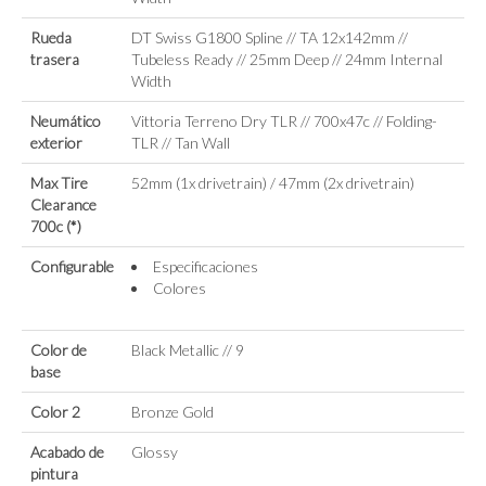
Rueda
DT Swiss G1800 Spline // TA 12x142mm //
trasera
Tubeless Ready // 25mm Deep // 24mm Internal
Width
Neumático
Vittoria Terreno Dry TLR // 700x47c // Folding-
exterior
TLR // Tan Wall
Max Tire
52mm (1x drivetrain) / 47mm (2x drivetrain)
Clearance
700c (*)
Configurable
Especificaciones
Colores
Color de
Black Metallic // 9
base
Color 2
Bronze Gold
Acabado de
Glossy
pintura