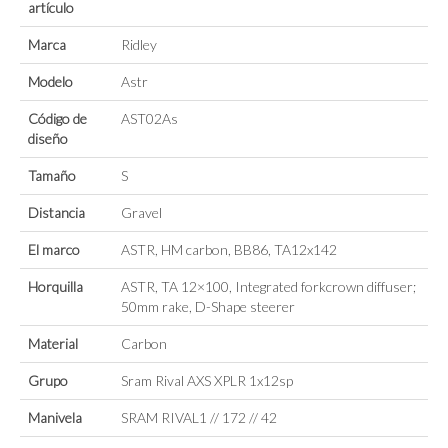
artículo
Marca
Ridley
Modelo
Astr
Código de
AST02As
diseño
Tamaño
S
Distancia
Gravel
El marco
ASTR, HM carbon, BB86, TA12x142
Horquilla
ASTR, TA 12×100, Integrated forkcrown diffuser;
50mm rake, D-Shape steerer
Material
Carbon
Grupo
Sram Rival AXS XPLR 1x12sp
Manivela
SRAM RIVAL1 // 172 // 42