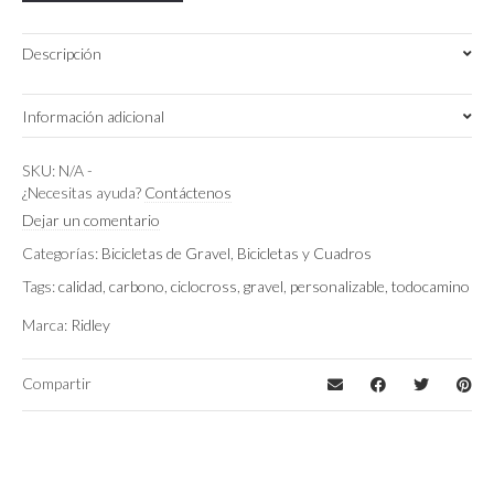
AXS
1x12
Descripción
quantity
Información adicional
S
,
M
,
XS
Talla
SKU:
N/A
-
¿Necesitas ayuda?
Contáctenos
Gris Metalizado
,
Negro/Bronce
Color
Dejar un comentario
Categorías:
Bicicletas de Gravel
,
Bicicletas y Cuadros
Sram Apex XPLR AXS
Montaje
Tags:
calidad
,
carbono
,
ciclocross
,
gravel
,
personalizable
,
todocamino
Marca:
Ridley
Compartir