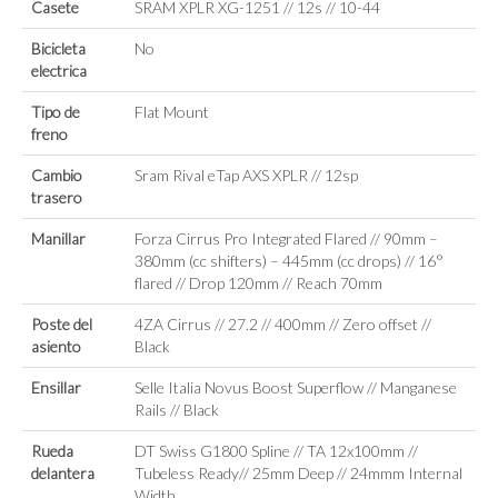
Casete
SRAM XPLR XG-1251 // 12s // 10-44
Bicicleta
No
electrica
Tipo de
Flat Mount
freno
Cambio
Sram Rival eTap AXS XPLR // 12sp
trasero
Manillar
Forza Cirrus Pro Integrated Flared // 90mm –
380mm (cc shifters) – 445mm (cc drops) // 16°
flared // Drop 120mm // Reach 70mm
Poste del
4ZA Cirrus // 27.2 // 400mm // Zero offset //
asiento
Black
Ensillar
Selle Italia Novus Boost Superflow // Manganese
Rails // Black
Rueda
DT Swiss G1800 Spline // TA 12x100mm //
delantera
Tubeless Ready// 25mm Deep // 24mmm Internal
Width