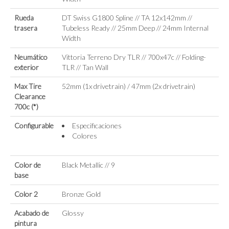
Rueda
DT Swiss G1800 Spline // TA 12x142mm //
trasera
Tubeless Ready // 25mm Deep // 24mm Internal
Width
Neumático
Vittoria Terreno Dry TLR // 700x47c // Folding-
exterior
TLR // Tan Wall
Max Tire
52mm (1x drivetrain) / 47mm (2x drivetrain)
Clearance
700c (*)
Configurable
Especificaciones
Colores
Color de
Black Metallic // 9
base
Color 2
Bronze Gold
Acabado de
Glossy
pintura