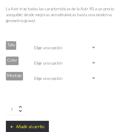
La Astr trae todas las características de la Astr RS a un precio
asequible: desde mejoras aerodinámicas hasta una moderna
geometría gravel.
Talla
Color
Montaje
Ridley
ASTR
Sram
Apex
Añadir al carrito
XPLR