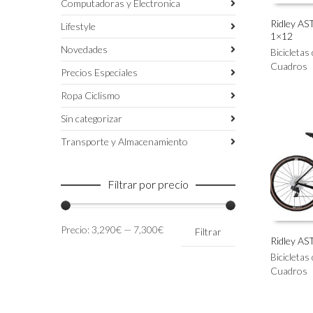
Computadoras y Electronica
Ridley AST
Lifestyle
1×12
Este
SELECC
Novedades
producto
Bicicletas
tiene
Cuadros
Precios Especiales
múltiples
variantes.
Ropa Ciclismo
Las
Sin categorizar
opciones
se
Transporte y Almacenamiento
pueden
elegir
en
Filtrar por precio
la
página
de
Precio
Precio
Precio:
3,290€
—
7,300€
Filtrar
producto
mínimo
máximo
Ridley AS
Este
Bicicletas
SELECC
producto
Cuadros
tiene
múltiples
variantes.