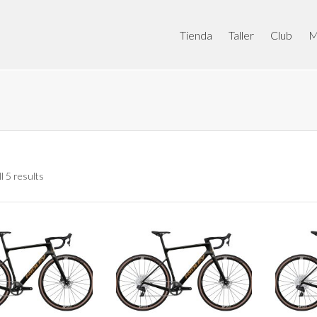
Tienda
Taller
Club
M
l 5 results