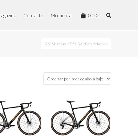
agazine
Contacto
Mi cuenta
0.00
€
¡VivaBicicletas!
>
TIENDA
> Gris Metalizado