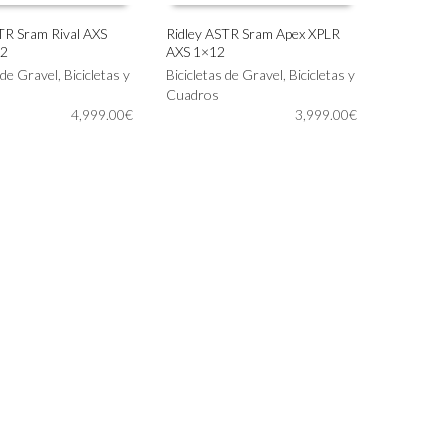
TR Sram Rival AXS
Ridley ASTR Sram Apex XPLR
12
AXS 1×12
Este
IONAR OPCIONES
SELECCIONAR OPCIONES
 de Gravel
,
Bicicletas y
producto
Bicicletas de Gravel
,
Bicicletas y
tiene
Cuadros
4,999.00
€
múltiples
3,999.00
€
variantes.
Las
opciones
se
pueden
elegir
en
la
página
de
producto