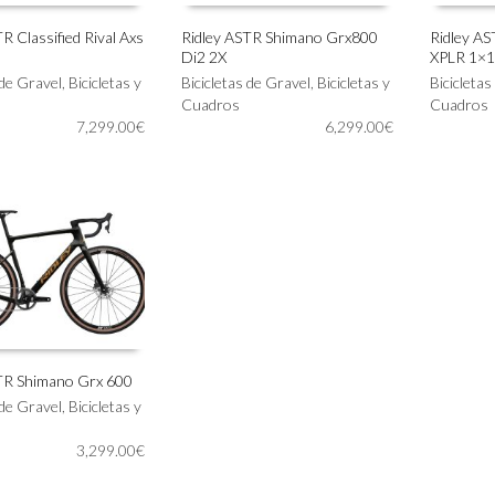
R Classified Rival Axs
Ridley ASTR Shimano Grx800
Ridley AS
Di2 2X
XPLR 1×
Este
Este
IONAR OPCIONES
SELECCIONAR OPCIONES
SELECC
 de Gravel
,
Bicicletas y
producto
Bicicletas de Gravel
,
Bicicletas y
producto
Bicicletas
tiene
Cuadros
tiene
Cuadros
7,299.00
€
múltiples
6,299.00
€
múltiples
variantes.
variantes.
Las
Las
opciones
opciones
se
se
pueden
pueden
elegir
elegir
en
en
la
la
página
página
de
de
producto
producto
TR Shimano Grx 600
 de Gravel
,
Bicicletas y
IONAR OPCIONES
3,299.00
€