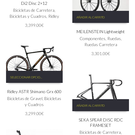
Di2 Disc 2×12
variantes.
producto
Las
Bicicletas de Carretera
,
opciones
Bicicletas y Cuadros
,
Ridley
AÑADIR AL CARRITO
se
3,399.00
€
pueden
MEILENSTEIN Lightweight
elegir
Componentes
,
Ruedas
,
en
Ruedas Carretera
la
página
3,301.00
€
de
producto
Este
SELECCIONAR OPCIONES
producto
tiene
Ridley ASTR Shimano Grx 600
múltiples
variantes.
Bicicletas de Gravel
,
Bicicletas
Las
y Cuadros
AÑADIR AL CARRITO
opciones
3,299.00
€
se
SEKA SPEAR DISC RDC
pueden
FRAMESET
elegir
Bicicletas de Carretera
,
en