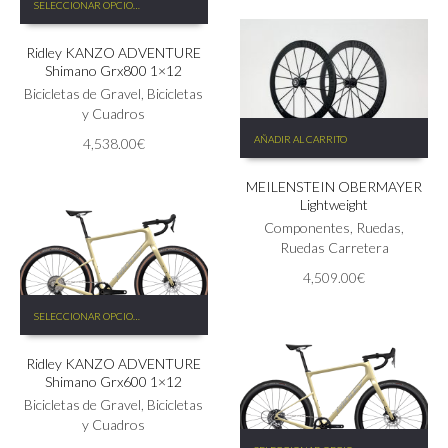
original
actual
SELECCIONAR OPCIONES
producto
en
era:
es:
tiene
la
5,689.00€.
4,551.0
Ridley KANZO ADVENTURE
múltiples
página
Shimano Grx800 1×12
variantes.
de
Las
Bicicletas de Gravel
,
Bicicletas
producto
opciones
y Cuadros
se
AÑADIR AL CARRITO
4,538.00
€
pueden
elegir
MEILENSTEIN OBERMAYER
en
Lightweight
la
Componentes
,
Ruedas
,
página
Ruedas Carretera
de
producto
4,509.00
€
Este
SELECCIONAR OPCIONES
producto
tiene
Ridley KANZO ADVENTURE
múltiples
Shimano Grx600 1×12
variantes.
Las
Bicicletas de Gravel
,
Bicicletas
opciones
y Cuadros
Este
se