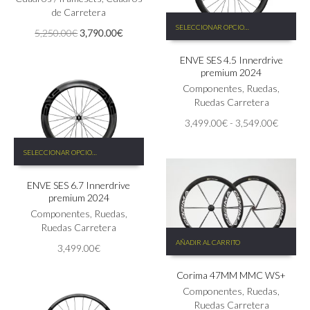
se
de Carretera
Este
pueden
SELECCIONAR OPCIONES
El
El
5,250.00
€
3,790.00
€
producto
elegir
precio
precio
tiene
en
original
actual
ENVE SES 4.5 Innerdrive
múltiples
la
premium 2024
era:
es:
variantes.
página
5,250.00€.
3,790.00€.
Las
Componentes
,
Ruedas
,
de
opciones
Ruedas Carretera
producto
se
Rango
3,499.00
€
-
3,549.00
€
pueden
de
elegir
Este
precios:
SELECCIONAR OPCIONES
en
producto
desde
la
tiene
3,499.
ENVE SES 6.7 Innerdrive
página
múltiples
hasta
premium 2024
de
variantes.
3,549.
producto
Las
Componentes
,
Ruedas
,
opciones
Ruedas Carretera
se
AÑADIR AL CARRITO
3,499.00
€
pueden
elegir
Corima 47MM MMC WS+
en
Componentes
,
Ruedas
,
la
Ruedas Carretera
página