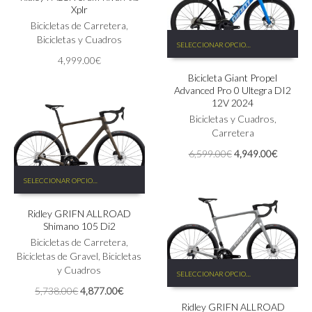
de
Xplr
variantes.
producto
Las
Bicicletas de Carretera
,
Este
opciones
Bicicletas y Cuadros
SELECCIONAR OPCIONES
producto
se
4,999.00
€
tiene
pueden
Bicicleta Giant Propel
múltiples
elegir
Advanced Pro 0 Ultegra DI2
variantes.
en
12V 2024
Las
la
Bicicletas y Cuadros
,
opciones
página
Carretera
se
de
pueden
producto
El
El
6,599.00
€
4,949.00
€
elegir
precio
precio
Este
en
original
actual
SELECCIONAR OPCIONES
producto
la
era:
es:
tiene
página
6,599.00€.
4,949.0
Ridley GRIFN ALLROAD
múltiples
de
Shimano 105 Di2
variantes.
producto
Las
Bicicletas de Carretera
,
opciones
Bicicletas de Gravel
,
Bicicletas
Este
se
y Cuadros
SELECCIONAR OPCIONES
producto
pueden
El
El
5,738.00
€
4,877.00
€
tiene
elegir
precio
precio
Ridley GRIFN ALLROAD
múltiples
en