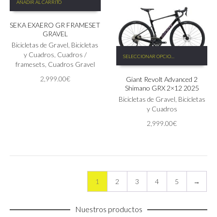
era:
es:
AÑADIR AL CARRITO
la
4,349.00€.
3,044.0
página
SEKA EXAERO GR FRAMESET
de
GRAVEL
producto
Bicicletas de Gravel
,
Bicicletas
Este
y Cuadros
,
Cuadros /
SELECCIONAR OPCIONES
producto
framesets
,
Cuadros Gravel
tiene
2,999.00
€
Giant Revolt Advanced 2
múltiples
Shimano GRX 2×12 2025
variantes.
Las
Bicicletas de Gravel
,
Bicicletas
opciones
y Cuadros
se
2,999.00
€
pueden
elegir
en
la
página
de
1
2
3
4
5
→
producto
Nuestros productos