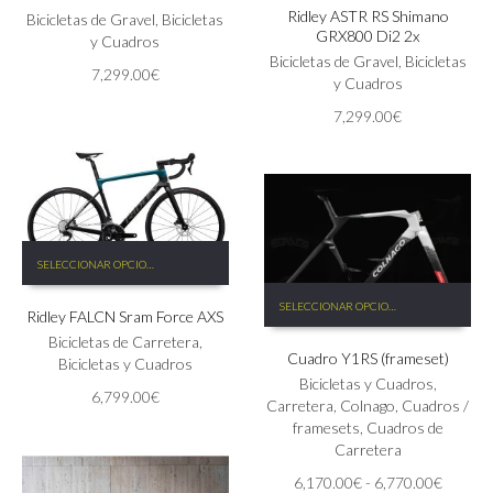
Ridley ASTR RS Shimano
múltiples
Las
Bicicletas de Gravel
,
Bicicletas
GRX800 Di2 2x
variantes.
opciones
y Cuadros
Las
Bicicletas de Gravel
,
Bicicletas
se
7,299.00
€
opciones
y Cuadros
pueden
se
elegir
7,299.00
€
pueden
en
elegir
la
en
página
la
de
página
producto
de
Este
producto
SELECCIONAR OPCIONES
producto
Este
tiene
SELECCIONAR OPCIONES
producto
Ridley FALCN Sram Force AXS
múltiples
tiene
variantes.
Bicicletas de Carretera
,
Cuadro Y1RS (frameset)
múltiples
Las
Bicicletas y Cuadros
variantes.
opciones
Bicicletas y Cuadros
,
6,799.00
€
Las
se
Carretera
,
Colnago
,
Cuadros /
opciones
pueden
framesets
,
Cuadros de
se
elegir
Carretera
pueden
en
Rango
6,170.00
€
-
6,770.00
€
elegir
la