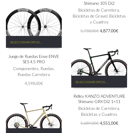
original
actual
Shimano 105 Di2
variantes.
la
era:
es:
Las
Bicicletas de Carretera
,
página
5,738.00€.
4,877.00€.
opciones
Bicicletas de Gravel
,
Bicicletas
de
se
y Cuadros
producto
pueden
El
El
5,738.00
€
4,877.00
€
elegir
precio
precio
Este
en
original
actual
SELECCIONAR OPCIONES
producto
la
era:
es:
tiene
página
5,738.00€.
4,877.0
Juego de Ruedas Enve ENVE
múltiples
de
SES 4.5 PRO
variantes.
producto
Las
Componentes
,
Ruedas
,
opciones
Ruedas Carretera
Este
se
SELECCIONAR OPCIONES
4,598.00
€
producto
pueden
tiene
elegir
Ridley KANZO ADVENTURE
múltiples
en
Shimano GRX Di2 1×11
variantes.
la
Las
Bicicletas de Carretera
,
página
opciones
Bicicletas y Cuadros
de
se
producto
El
El
5,689.00
€
4,551.00
€
pueden
precio
precio
Este
elegir