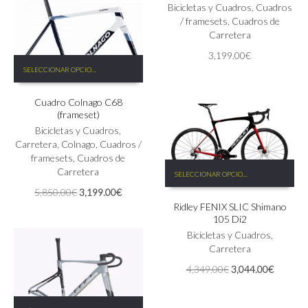
Bicicletas y Cuadros
,
Cuadros
la
/ framesets
,
Cuadros de
página
Carretera
de
producto
3,199.00
€
Este
SELECCIONAR OPCIONES
producto
tiene
Cuadro Colnago C68
múltiples
(frameset)
variantes.
Las
Bicicletas y Cuadros
,
opciones
Carretera
,
Colnago
,
Cuadros /
se
framesets
,
Cuadros de
Este
pueden
Carretera
SELECCIONAR OPCIONES
producto
elegir
El
El
5,850.00
€
3,199.00
€
tiene
en
precio
precio
Ridley FENIX SLIC Shimano
múltiples
la
original
actual
105 Di2
variantes.
página
era:
es:
Las
Bicicletas y Cuadros
,
de
5,850.00€.
3,199.00€.
opciones
Carretera
producto
se
El
El
4,349.00
€
3,044.00
€
pueden
precio
precio
elegir
original
actual
en