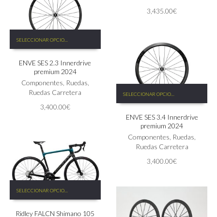
de
3,435.00
€
producto
Este
SELECCIONAR OPCIONES
producto
tiene
ENVE SES 2.3 Innerdrive
múltiples
premium 2024
variantes.
Las
Componentes
,
Ruedas
,
Este
opciones
Ruedas Carretera
SELECCIONAR OPCIONES
producto
se
3,400.00
€
tiene
pueden
ENVE SES 3.4 Innerdrive
múltiples
elegir
premium 2024
variantes.
en
Las
Componentes
,
Ruedas
,
la
opciones
Ruedas Carretera
página
se
de
3,400.00
€
pueden
producto
elegir
Este
en
SELECCIONAR OPCIONES
producto
la
tiene
página
Ridley FALCN Shimano 105
múltiples
de