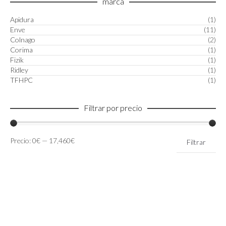
marca
Apidura
(1)
Enve
(11)
Colnago
(2)
Corima
(1)
Fizik
(1)
Ridley
(1)
TFHPC
(1)
Filtrar por precio
Precio
Precio
Precio:
0€
—
17,460€
Filtrar
mínimo
máximo