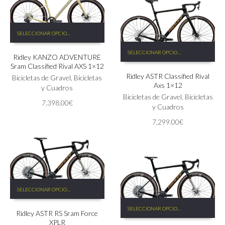
la
10,150.00€.
8,390.0
página
de
Este
producto
SELECCIONAR OPCIONES
producto
Este
tiene
SELECCIONAR OPCIONES
producto
Ridley KANZO ADVENTURE
múltiples
Sram Classified Rival AXS 1×12
tiene
variantes.
Ridley ASTR Classified Rival
múltiples
Las
Bicicletas de Gravel
,
Bicicletas
Axs 1×12
variantes.
opciones
y Cuadros
Las
Bicicletas de Gravel
,
Bicicletas
se
7,398.00
€
opciones
y Cuadros
pueden
se
elegir
7,299.00
€
pueden
en
elegir
la
en
página
la
de
página
producto
de
Este
producto
SELECCIONAR OPCIONES
producto
Este
tiene
SELECCIONAR OPCIONES
producto
Ridley ASTR RS Sram Force
múltiples
XPLR
tiene
variantes.