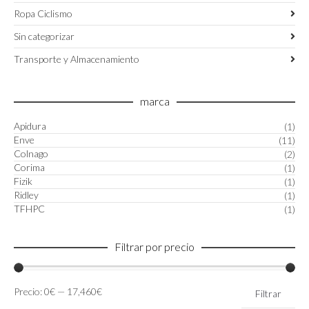
Ropa Ciclismo
Sin categorizar
Transporte y Almacenamiento
marca
Apidura
(1)
Enve
(11)
Colnago
(2)
Corima
(1)
Fizik
(1)
Ridley
(1)
TFHPC
(1)
Filtrar por precio
Precio
Precio
Precio:
0€
—
17,460€
Filtrar
mínimo
máximo