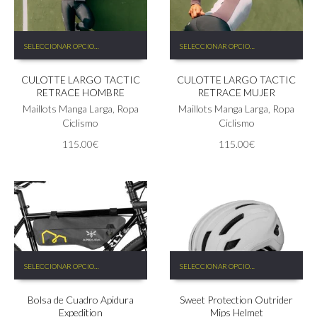
Este
Este
SELECCIONAR OPCIONES
SELECCIONAR OPCIONES
producto
producto
tiene
tiene
CULOTTE LARGO TACTIC
CULOTTE LARGO TACTIC
múltiples
múltiples
RETRACE HOMBRE
RETRACE MUJER
variantes.
variantes.
Las
Maillots Manga Larga
,
Ropa
Las
Maillots Manga Larga
,
Ropa
opciones
Ciclismo
opciones
Ciclismo
se
se
115.00
€
115.00
€
pueden
pueden
elegir
elegir
en
en
la
la
página
página
de
de
producto
producto
Este
Este
SELECCIONAR OPCIONES
SELECCIONAR OPCIONES
producto
producto
tiene
tiene
Bolsa de Cuadro Apidura
Sweet Protection Outrider
múltiples
múltiples
Expedition
Mips Helmet
variantes.
variantes.