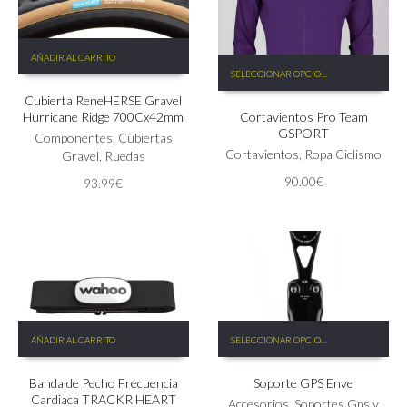
producto
AÑADIR AL CARRITO
Este
SELECCIONAR OPCIONES
producto
tiene
Cubierta ReneHERSE Gravel
Hurricane Ridge 700Cx42mm
Cortavientos Pro Team
múltiples
GSPORT
variantes.
Componentes
,
Cubiertas
Las
Cortavientos
,
Ropa Ciclismo
Gravel
,
Ruedas
opciones
90.00
€
93.99
€
se
pueden
elegir
en
la
página
de
producto
Este
AÑADIR AL CARRITO
SELECCIONAR OPCIONES
producto
tiene
Banda de Pecho Frecuencia
Soporte GPS Enve
múltiples
Cardiaca TRACKR HEART
variantes.
Accesorios
,
Soportes Gps y