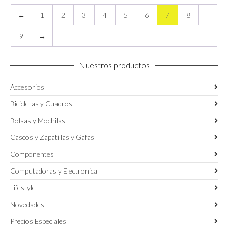
página
página
←
1
2
3
4
5
6
7
8
de
de
producto
producto
9
→
Nuestros productos
Accesorios
Bicicletas y Cuadros
Bolsas y Mochilas
Cascos y Zapatillas y Gafas
Componentes
Computadoras y Electronica
Lifestyle
Novedades
Precios Especiales