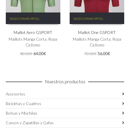
de
de
producto
producto
Este
Este
SELECCIONAR OPCIONES
SELECCIONAR OPCIONES
producto
producto
tiene
tiene
Maillot Aero GSPORT
Maillot One GSPORT
múltiples
múltiples
variantes.
variantes.
Maillots Manga Corta
,
Ropa
Maillots Manga Corta
,
Ropa
Las
Las
Ciclismo
Ciclismo
opciones
opciones
El
El
El
El
80.00
€
64.00
€
70.00
€
56.00
€
se
se
precio
precio
precio
precio
pueden
pueden
original
actual
original
actual
elegir
elegir
era:
es:
era:
es:
en
en
80.00€.
64.00€.
70.00€.
56.00€.
la
la
Nuestros productos
página
página
de
de
Accesorios
producto
producto
Bicicletas y Cuadros
Bolsas y Mochilas
Cascos y Zapatillas y Gafas