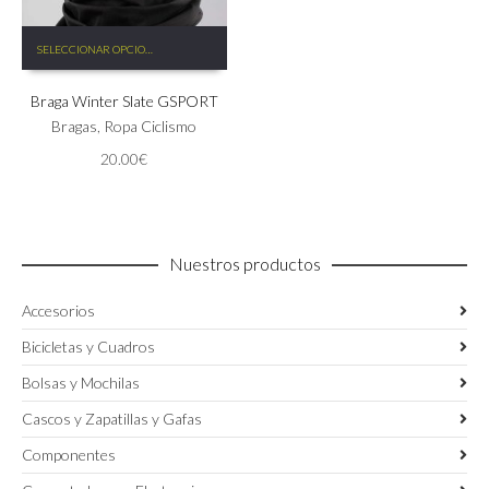
Este
SELECCIONAR OPCIONES
producto
tiene
Braga Winter Slate GSPORT
múltiples
variantes.
Bragas
,
Ropa Ciclismo
Las
20.00
€
opciones
se
pueden
elegir
en
Nuestros productos
la
página
Accesorios
de
producto
Bicicletas y Cuadros
Bolsas y Mochilas
Cascos y Zapatillas y Gafas
Componentes