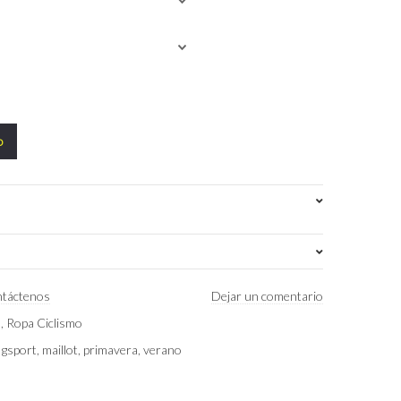
o
Arancia
,
Atlas
,
Blue
,
Borvo
,
Ermen
táctenos
Dejar un comentario
a
,
Ropa Ciclismo
S
,
L
,
M
,
XL
,
XS
,
gsport
,
maillot
,
primavera
,
verano