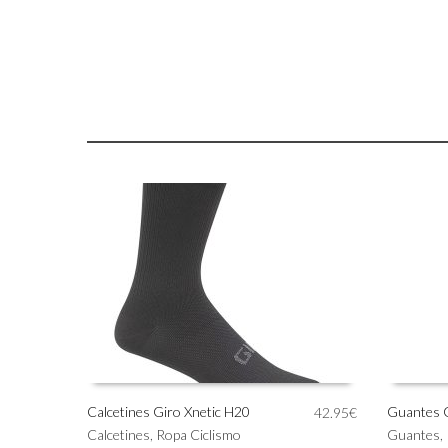
Calcetines Giro Xnetic H20
Guantes G
42.95
€
Este
Este
Calcetines
,
Ropa Ciclismo
Guantes
,
SELECCIONAR OPCIONES
SELECC