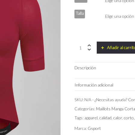
Talla
Maillot
Añadir al carrit
One
GSPORT
quantity
Descripción
Información adicional
Color
SKU:
N/A
-
¿Necesitas ayuda?
Con
Categorías:
Maillots Manga Cort
Talla
Tags:
apparel
,
calidad
,
calor
,
corto
Marca:
Gsport