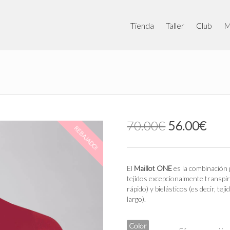
Tienda
Taller
Club
M
El
El
70.00
€
56.00
€
REBAJADO!
precio
prec
original
actu
era:
es:
70.00€.
56.0
El
Maillot ONE
es la combinación 
tejidos excepcionalmente transpira
rápido) y bielásticos (es decir, te
largo).
Color