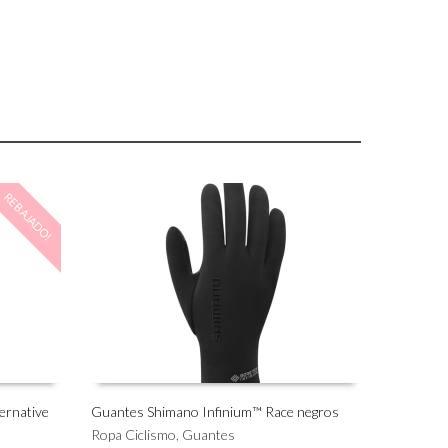
REBAJADO!
ernative
Guantes Shimano Infinium™ Race negros
Este
Ropa Ciclismo
,
Guantes
SELECCIONAR OPCIONES