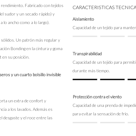
 rendimiento. Fabricado con tejidos
CARACTERISTICAS TECNICA
del sudor y un secado rápido) y
Aislamiento
o a lo ancho como a lo largo).
Capacidad de un tejido para mantene
 sólidos. Un patrón más regular y
ación Bonding en la cintura y goma
Transpirabilidad
ot en su posición.
Capacidad de un tejido para permit
durante más tiempo.
seros y un cuarto bolsillo invisible
Protección contra el viento
orta un extra de confort y
Capacidad de una prenda de impedir 
ncia a los lavados. Además es
para evitar la sensación de frío.
el desgaste y el roce entre las