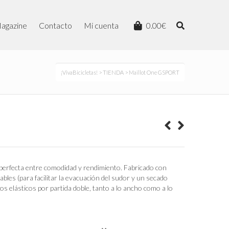
agazine
Contacto
Mi cuenta
0.00
€
¡VivaBicicletas!
>
TIENDA
> Maillot One GSPORT
io
al
0€.
perfecta entre comodidad y rendimiento. Fabricado con
bles (para facilitar la evacuación del sudor y un secado
jidos elásticos por partida doble, tanto a lo ancho como a lo