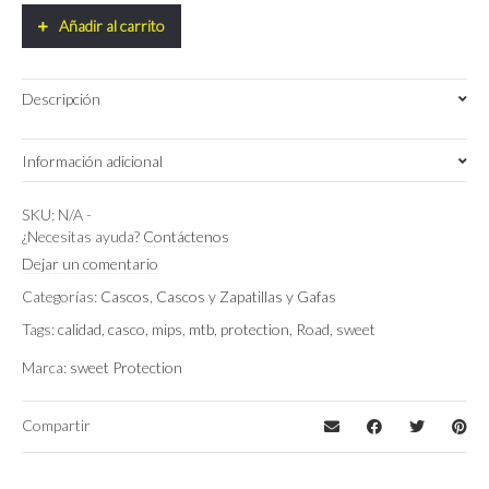
Helmet
Añadir al carrito
quantity
Descripción
Información adicional
SM (53 – 56cm)
Talla
SKU:
N/A
-
¿Necesitas ayuda?
Contáctenos
Matte Nardo Gray
Color
Dejar un comentario
Categorías:
Cascos
,
Cascos y Zapatillas y Gafas
Tags:
calidad
,
casco
,
mips
,
mtb
,
protection
,
Road
,
sweet
Marca:
sweet Protection
Compartir