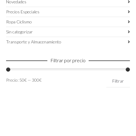
Novedades
Precios Especiales
Ropa Ciclismo
Sin categorizar
Transporte y Almacenamiento
Filtrar por precio
Precio
Precio
Precio:
50€
—
300€
Filtrar
mínimo
máximo