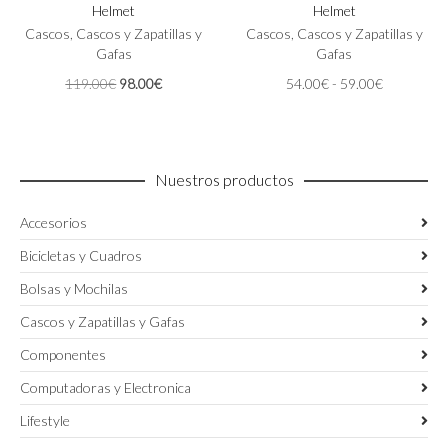
Helmet
Helmet
variantes.
variantes.
Las
Cascos
,
Cascos y Zapatillas y
Las
Cascos
,
Cascos y Zapatillas y
opciones
Gafas
opciones
Gafas
se
se
El
El
Rango
119.00
€
98.00
€
54.00
€
-
59.00
€
pueden
pueden
precio
precio
de
elegir
elegir
original
actual
precios:
en
en
era:
es:
desde
la
la
119.00€.
98.00€.
54.00€
página
página
Nuestros productos
hasta
de
de
59.00€
producto
producto
Accesorios
Bicicletas y Cuadros
Bolsas y Mochilas
Cascos y Zapatillas y Gafas
Componentes
Computadoras y Electronica
Lifestyle