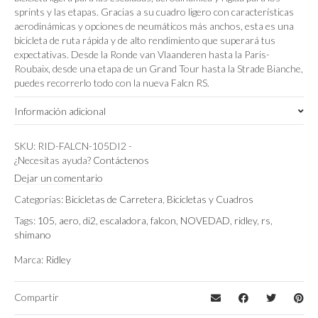
sprints y las etapas. Gracias a su cuadro ligero con características
aerodinámicas y opciones de neumáticos más anchos, esta es una
bicicleta de ruta rápida y de alto rendimiento que superará tus
expectativas. Desde la Ronde van Vlaanderen hasta la Paris-
Roubaix, desde una etapa de un Grand Tour hasta la Strade Bianche,
puedes recorrerlo todo con la nueva Falcn RS.
Información adicional
GRIS/NEGRO
Color
SKU:
RID-FALCN-105DI2
-
¿Necesitas ayuda?
Contáctenos
S
,
M
,
XS
Talla
Dejar un comentario
Categorías:
Bicicletas de Carretera
,
Bicicletas y Cuadros
Tags:
105
,
aero
,
di2
,
escaladora
,
falcon
,
NOVEDAD
,
ridley
,
rs
,
shimano
Marca:
Ridley
Compartir