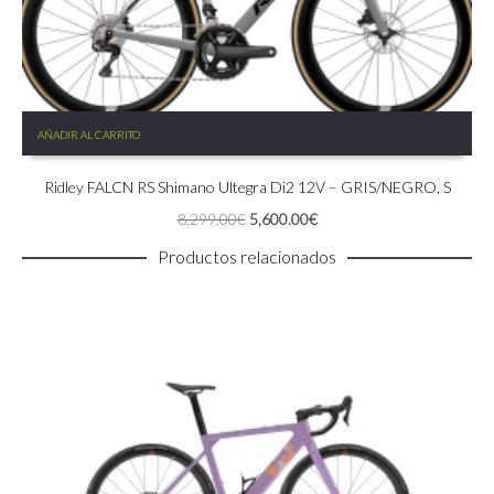
AÑADIR AL CARRITO
Ridley FALCN RS Shimano Ultegra Di2 12V – GRIS/NEGRO, S
El
El
8,299.00
€
5,600.00
€
precio
precio
Productos relacionados
original
actual
era:
es:
8,299.00€.
5,600.00€.