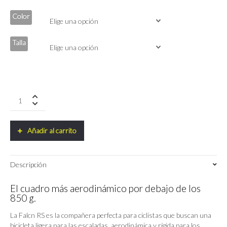
era:
es:
6,999.00€.
5,949.00€.
Color
Talla
Ridley
Falcn
RS
Shimano
Añadir al carrito
105
DI2
12V
Descripción
quantity
El cuadro más aerodinámico por debajo de los
850 g.
La Falcn RS es la compañera perfecta para ciclistas que buscan una
bicicleta ligera para las escaladas, aerodinámica y rígida para los