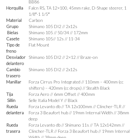
BB86
Horquilla
Falcn RS, TA 12×100, 45mm rake, D-Shape steerer, 1
1/8″-1 1/5″
Material
Carbon
Grupo
Shimano 105 DI2 // 2x12s
Bielas
Shimano 105 // 50/34 // 172mm
Casete
Shimano 105// 12s // 11-34
Tipo de
Flat Mount
freno
Desviador
Shimano 105 DI2 // 2×12 // Braze-on
delantero
Cambio
Shimano 105 DI2 // 2x12s
trasero
Manillar
Forza Cirrus Pro Integrated // 110mm – 400mm (cc
shifters) – 420mm (cc drops) // Stealth Black
Tija
Forza Aero // 6mm Offset // 400mm
Sillin
Selle Italia Model Y // Black
Rueda
Forza Levanto db // TA 12x100mm // Clincher-TLR //
delantera
Forza 3 Beaufort hub // 19mm Internal Width // 38mm
deep
Rueda
Forza Levanto db // Shimano 11s // TA 12x142mm //
trasera
Clincher-TLR // Forza 3 Beaufort hub // 19mm Internal
Width // 38mm deep