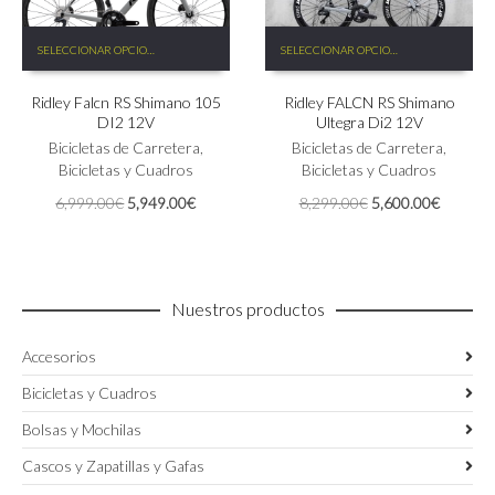
Este
Este
SELECCIONAR OPCIONES
SELECCIONAR OPCIONES
producto
producto
tiene
tiene
Ridley Falcn RS Shimano 105
Ridley FALCN RS Shimano
múltiples
múltiples
DI2 12V
Ultegra Di2 12V
variantes.
variantes.
Las
Bicicletas de Carretera
,
Las
Bicicletas de Carretera
,
opciones
Bicicletas y Cuadros
opciones
Bicicletas y Cuadros
se
se
El
El
El
El
6,999.00
€
5,949.00
€
8,299.00
€
5,600.00
€
pueden
pueden
precio
precio
precio
precio
elegir
elegir
original
actual
original
actual
en
en
era:
es:
era:
es:
la
la
6,999.00€.
5,949.00€.
8,299.00€.
5,600.0
página
página
Nuestros productos
de
de
producto
producto
Accesorios
Bicicletas y Cuadros
Bolsas y Mochilas
Cascos y Zapatillas y Gafas