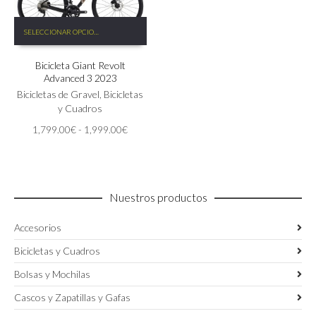
Este
SELECCIONAR OPCIONES
producto
tiene
Bicicleta Giant Revolt
múltiples
Advanced 3 2023
variantes.
Las
Bicicletas de Gravel
,
Bicicletas
opciones
y Cuadros
se
Rango
1,799.00
€
-
1,999.00
€
pueden
de
elegir
precios:
en
desde
la
1,799.00€
página
Nuestros productos
hasta
de
1,999.00€
producto
Accesorios
Bicicletas y Cuadros
Bolsas y Mochilas
Cascos y Zapatillas y Gafas