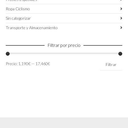
Ropa Ciclismo
Sin categorizar
Transporte y Almacenamiento
Filtrar por precio
Precio
Precio
Precio:
1,190€
—
17,460€
Filtrar
mínimo
máximo