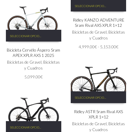
era:
es:
Este
la
SELECCIONAR OPCIONES
6,198.00€.
5,578.00€.
producto
página
tiene
de
Ridley KANZO ADVENTURE
múltiples
producto
Sram Rival AXS XPLR 1×12
variantes.
Las
Bicicletas de Gravel
,
Bicicletas
Este
SELECCIONAR OPCIONES
opciones
y Cuadros
producto
se
tiene
Rango
4,999.00
€
-
5,153.00
€
pueden
Bicicleta Cervélo Áspero Sram
múltiples
de
APEX XPLR AXS 1 2025
elegir
variantes.
precios:
en
Las
Bicicletas de Gravel
,
Bicicletas
desde
la
opciones
y Cuadros
4,999.
página
se
hasta
5,099.00
€
de
pueden
5,153.
producto
elegir
en
Este
la
SELECCIONAR OPCIONES
producto
página
tiene
de
Ridley ASTR Sram Rival AXS
múltiples
producto
XPLR 1×12
variantes.
Las
Bicicletas de Gravel
,
Bicicletas
Este
SELECCIONAR OPCIONES
opciones
y Cuadros
producto