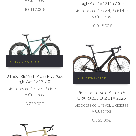
y Cuadros
Eagle Axs 1×12 Dp 700c
variantes.
opciones
10,412.00
€
Las
Bicicletas de Gravel
,
Bicicletas
se
opciones
y Cuadros
pueden
se
elegir
10,018.00
€
pueden
en
elegir
la
en
página
la
de
página
producto
Este
de
SELECCIONAR OPCIONES
producto
producto
tiene
Este
3T EXTREMA ITALIA Rival/Gx
múltiples
SELECCIONAR OPCIONES
producto
Eagle Axs 1×12 700c
variantes.
tiene
Las
Bicicletas de Gravel
,
Bicicletas
Bicicleta Cervelo Aspero 5
múltiples
opciones
y Cuadros
GRX RX815 DI2 11V 2025
variantes.
se
8,728.00
€
Las
Bicicletas de Gravel
,
Bicicletas
pueden
opciones
y Cuadros
elegir
se
en
8,350.00
€
pueden
la
elegir
página
en