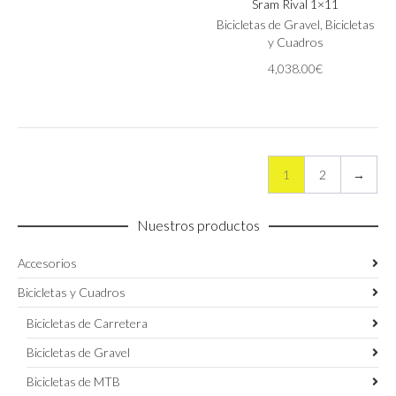
Sram Rival 1×11
variantes.
Las
Bicicletas de Gravel
,
Bicicletas
opciones
y Cuadros
se
4,038.00
€
pueden
elegir
en
la
página
de
1
2
→
producto
Nuestros productos
Accesorios
Bicicletas y Cuadros
Bicicletas de Carretera
Bicicletas de Gravel
Bicicletas de MTB