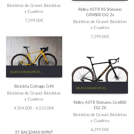
tiene
Las
Bicicletas de Gravel
,
Bicicletas
Ridley ASTR RS Shimano
múltiples
opciones
y Cuadros
GRX800 Di2 2x
variantes.
se
7,299.00
€
Las
Bicicletas de Gravel
,
Bicicletas
pueden
opciones
y Cuadros
elegir
se
en
7,299.00
€
pueden
la
elegir
página
en
de
la
producto
página
Este
de
SELECCIONAR OPCIONES
producto
producto
tiene
Este
Bicicleta Colnago G4X
múltiples
SELECCIONAR OPCIONES
producto
variantes.
Bicicletas de Gravel
,
Bicicletas
tiene
Las
y Cuadros
Ridley ASTR Shimano Grx800
múltiples
opciones
Rango
Di2 2X
4,504.00
€
-
6,555.00
€
variantes.
se
de
Este
Las
Bicicletas de Gravel
,
Bicicletas
pueden
SELECCIONAR OPCIONES
precios:
producto
opciones
y Cuadros
elegir
desde
tiene
se
en
6,299.00
€
4,504.00€
3T RACEMAX WPNT
múltiples
pueden
la