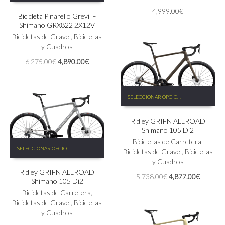
se
tiene
4,999.00
€
pueden
Bicicleta Pinarello Grevil F
múltiples
Shimano GRX822 2X12V
elegir
variantes.
en
Las
Bicicletas de Gravel
,
Bicicletas
la
opciones
y Cuadros
página
se
El
El
6,275.00
€
4,890.00
€
de
pueden
precio
precio
producto
elegir
original
actual
en
era:
es:
Este
la
SELECCIONAR OPCIONES
6,275.00€.
4,890.00€.
producto
página
tiene
de
Ridley GRIFN ALLROAD
múltiples
producto
Shimano 105 Di2
variantes.
Las
Bicicletas de Carretera
,
Este
SELECCIONAR OPCIONES
opciones
Bicicletas de Gravel
,
Bicicletas
producto
se
y Cuadros
tiene
pueden
Ridley GRIFN ALLROAD
múltiples
El
El
5,738.00
€
4,877.00
€
Shimano 105 Di2
elegir
variantes.
precio
precio
en
Las
Bicicletas de Carretera
,
original
actual
la
opciones
Bicicletas de Gravel
,
Bicicletas
era:
es:
página
se
y Cuadros
5,738.00€.
4,877.0
de
pueden