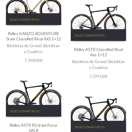
de
la
producto
página
Este
de
SELECCIONAR OPCIONES
producto
producto
tiene
Este
Ridley KANZO ADVENTURE
múltiples
SELECCIONAR OPCIONES
producto
Sram Classified Rival AXS 1×12
variantes.
tiene
Las
Bicicletas de Gravel
,
Bicicletas
Ridley ASTR Classified Rival
múltiples
opciones
y Cuadros
Axs 1×12
variantes.
se
7,398.00
€
Las
Bicicletas de Gravel
,
Bicicletas
pueden
opciones
y Cuadros
elegir
se
en
7,299.00
€
pueden
la
elegir
página
en
de
la
producto
página
Este
de
SELECCIONAR OPCIONES
producto
producto
tiene
Este
Ridley ASTR RS Sram Force
múltiples
SELECCIONAR OPCIONES
producto
XPLR
variantes.