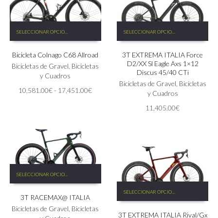
Este
Este
SELECCIONAR OPCIONES
SELECCIONAR OPCIONES
producto
producto
tiene
tiene
Bicicleta Colnago C68 Allroad
3T EXTREMA ITALIA Force
múltiples
múltiples
D2/XX Sl Eagle Axs 1×12
variantes.
variantes.
Bicicletas de Gravel
,
Bicicletas
Discus 45/40 CTi
Las
Las
y Cuadros
Bicicletas de Gravel
,
Bicicletas
opciones
opciones
Rango
10,581.00
€
-
17,451.00
€
y Cuadros
se
se
de
pueden
pueden
11,405.00
€
precios:
elegir
elegir
desde
en
en
10,581.00€
la
la
hasta
página
página
17,451.00€
de
de
producto
producto
Este
SELECCIONAR OPCIONES
producto
Este
tiene
SELECCIONAR OPCIONES
producto
3T RACEMAX@ ITALIA
múltiples
tiene
variantes.
Bicicletas de Gravel
,
Bicicletas
3T EXTREMA ITALIA Rival/Gx
múltiples
Las