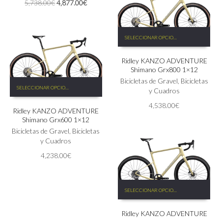
El
El
5,738.00
€
4,877.00
€
producto
elegir
precio
precio
en
original
actual
la
era:
es:
Este
página
SELECCIONAR OPCIONES
5,738.00€.
4,877.00€.
producto
de
tiene
producto
Ridley KANZO ADVENTURE
múltiples
Shimano Grx800 1×12
variantes.
Las
Bicicletas de Gravel
,
Bicicletas
Este
SELECCIONAR OPCIONES
opciones
y Cuadros
producto
se
tiene
4,538.00
€
pueden
Ridley KANZO ADVENTURE
múltiples
Shimano Grx600 1×12
elegir
variantes.
en
Las
Bicicletas de Gravel
,
Bicicletas
la
opciones
y Cuadros
página
se
4,238.00
€
de
pueden
producto
elegir
en
Este
la
SELECCIONAR OPCIONES
producto
página
tiene
de
Ridley KANZO ADVENTURE
múltiples
producto