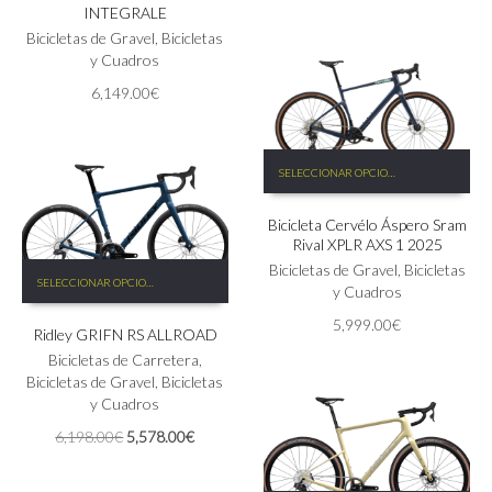
INTEGRALE
hasta
variantes.
elegir
página
6,555.00€
Las
Bicicletas de Gravel
,
Bicicletas
en
de
opciones
y Cuadros
la
producto
se
página
6,149.00
€
pueden
de
elegir
producto
en
Este
la
SELECCIONAR OPCIONES
producto
página
tiene
de
Bicicleta Cervélo Áspero Sram
múltiples
producto
Rival XPLR AXS 1 2025
variantes.
Este
Las
Bicicletas de Gravel
,
Bicicletas
SELECCIONAR OPCIONES
producto
opciones
y Cuadros
tiene
se
5,999.00
€
Ridley GRIFN RS ALLROAD
múltiples
pueden
variantes.
elegir
Bicicletas de Carretera
,
Las
en
Bicicletas de Gravel
,
Bicicletas
opciones
la
y Cuadros
se
página
El
El
6,198.00
€
5,578.00
€
pueden
de
precio
precio
elegir
producto
original
actual
en