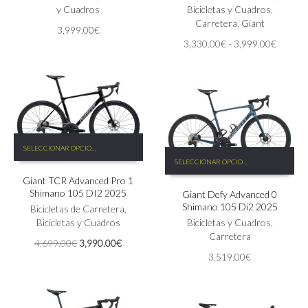
opciones
y Cuadros
opciones
Bicicletas y Cuadros
,
se
se
Carretera
,
Giant
3,999.00
€
pueden
pueden
Rango
3,330.00
€
-
3,999.00
€
elegir
elegir
de
en
en
precios:
la
la
desde
página
página
3,330.
de
de
hasta
producto
producto
3,999.
Este
SELECCIONAR OPCIONES
producto
Este
SELECCIONAR OPCIONES
tiene
producto
Giant TCR Advanced Pro 1
múltiples
tiene
Shimano 105 DI2 2025
Giant Defy Advanced 0
variantes.
múltiples
Shimano 105 Di2 2025
Las
Bicicletas de Carretera
,
variantes.
opciones
Bicicletas y Cuadros
Las
Bicicletas y Cuadros
,
se
opciones
Carretera
El
El
4,699.00
€
3,990.00
€
pueden
se
precio
precio
3,519.00
€
elegir
pueden
original
actual
en
elegir
era:
es:
la
en
4,699.00€.
3,990.00€.
página
la