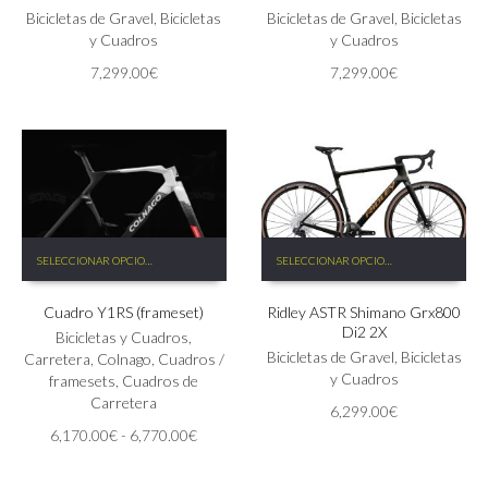
Las
Bicicletas de Gravel
,
Bicicletas
Las
Bicicletas de Gravel
,
Bicicletas
opciones
y Cuadros
opciones
y Cuadros
se
se
7,299.00
€
7,299.00
€
pueden
pueden
elegir
elegir
en
en
la
la
página
página
de
de
producto
producto
Este
Este
SELECCIONAR OPCIONES
SELECCIONAR OPCIONES
producto
producto
tiene
tiene
Cuadro Y1RS (frameset)
Ridley ASTR Shimano Grx800
múltiples
múltiples
Di2 2X
variantes.
variantes.
Bicicletas y Cuadros
,
Las
Las
Bicicletas de Gravel
,
Bicicletas
Carretera
,
Colnago
,
Cuadros /
opciones
opciones
y Cuadros
framesets
,
Cuadros de
se
se
Carretera
6,299.00
€
pueden
pueden
Rango
6,170.00
€
-
6,770.00
€
elegir
elegir
de
en
en
precios:
la
la