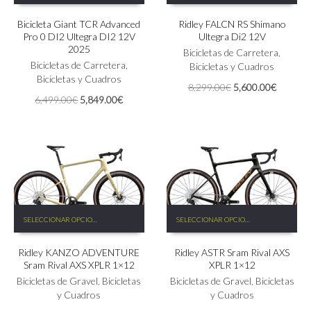
tiene
tiene
Bicicleta Giant TCR Advanced
Ridley FALCN RS Shimano
múltiples
múltiples
Pro 0 DI2 Ultegra DI2 12V
Ultegra Di2 12V
variantes.
variantes.
2025
Las
Las
Bicicletas de Carretera
,
Bicicletas de Carretera
,
opciones
opciones
Bicicletas y Cuadros
Bicicletas y Cuadros
se
se
El
El
8,299.00
€
5,600.00
€
pueden
pueden
El
El
6,499.00
€
5,849.00
€
precio
precio
elegir
elegir
precio
precio
original
actual
en
en
original
actual
era:
es:
la
la
era:
es:
8,299.00€.
5,600.0
página
página
6,499.00€.
5,849.00€.
de
de
producto
producto
Este
Este
SELECCIONAR OPCIONES
SELECCIONAR OPCIONES
producto
producto
tiene
tiene
Ridley KANZO ADVENTURE
Ridley ASTR Sram Rival AXS
múltiples
múltiples
Sram Rival AXS XPLR 1×12
XPLR 1×12
variantes.
variantes.
Las
Bicicletas de Gravel
,
Bicicletas
Las
Bicicletas de Gravel
,
Bicicletas
opciones
y Cuadros
opciones
y Cuadros
se
se