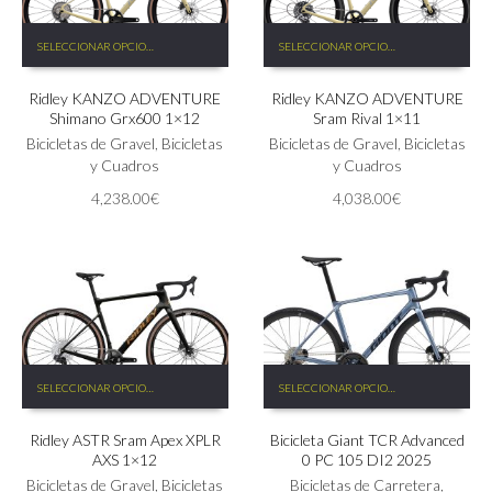
Este
Este
SELECCIONAR OPCIONES
SELECCIONAR OPCIONES
producto
producto
tiene
tiene
Ridley KANZO ADVENTURE
Ridley KANZO ADVENTURE
múltiples
múltiples
Shimano Grx600 1×12
Sram Rival 1×11
variantes.
variantes.
Las
Bicicletas de Gravel
,
Bicicletas
Las
Bicicletas de Gravel
,
Bicicletas
opciones
y Cuadros
opciones
y Cuadros
se
se
4,238.00
€
4,038.00
€
pueden
pueden
elegir
elegir
en
en
la
la
página
página
de
de
producto
producto
Este
Este
SELECCIONAR OPCIONES
SELECCIONAR OPCIONES
producto
producto
tiene
tiene
Ridley ASTR Sram Apex XPLR
Bicicleta Giant TCR Advanced
múltiples
múltiples
AXS 1×12
0 PC 105 DI2 2025
variantes.
variantes.
Las
Bicicletas de Gravel
,
Bicicletas
Las
Bicicletas de Carretera
,