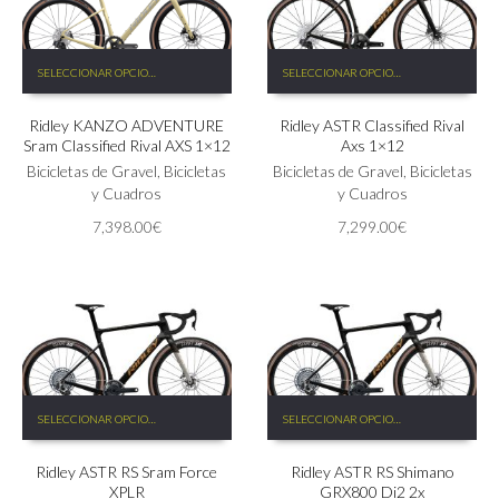
Este
Este
SELECCIONAR OPCIONES
SELECCIONAR OPCIONES
producto
producto
tiene
tiene
Ridley KANZO ADVENTURE
Ridley ASTR Classified Rival
múltiples
múltiples
Sram Classified Rival AXS 1×12
Axs 1×12
variantes.
variantes.
Las
Bicicletas de Gravel
,
Bicicletas
Las
Bicicletas de Gravel
,
Bicicletas
opciones
y Cuadros
opciones
y Cuadros
se
se
7,398.00
€
7,299.00
€
pueden
pueden
elegir
elegir
en
en
la
la
página
página
de
de
producto
producto
Este
Este
SELECCIONAR OPCIONES
SELECCIONAR OPCIONES
producto
producto
tiene
tiene
Ridley ASTR RS Sram Force
Ridley ASTR RS Shimano
múltiples
múltiples
XPLR
GRX800 Di2 2x
variantes.
variantes.