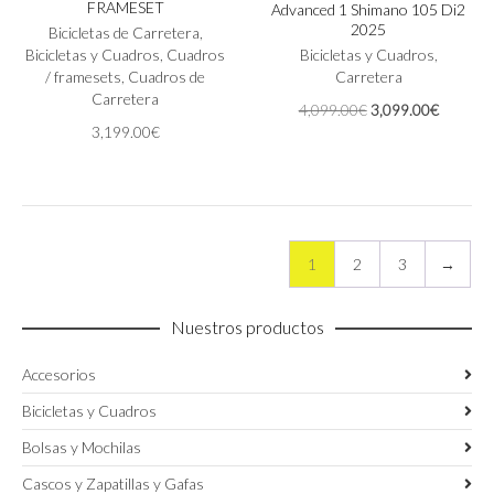
FRAMESET
Advanced 1 Shimano 105 Di2
variantes.
2025
Bicicletas de Carretera
,
Las
Bicicletas y Cuadros
,
Cuadros
Bicicletas y Cuadros
,
opciones
/ framesets
,
Cuadros de
Carretera
se
Carretera
pueden
El
El
4,099.00
€
3,099.00
€
elegir
precio
precio
3,199.00
€
en
original
actual
la
era:
es:
página
4,099.00€.
3,099.0
de
producto
1
2
3
→
Nuestros productos
Accesorios
Bicicletas y Cuadros
Bolsas y Mochilas
Cascos y Zapatillas y Gafas