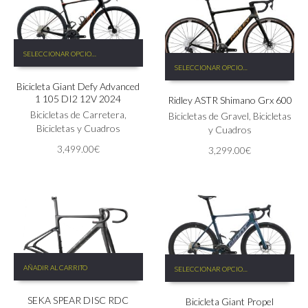
de
página
producto
de
producto
Este
SELECCIONAR OPCIONES
producto
Este
SELECCIONAR OPCIONES
tiene
producto
Bicicleta Giant Defy Advanced
múltiples
tiene
1 105 DI2 12V 2024
Ridley ASTR Shimano Grx 600
variantes.
múltiples
Las
Bicicletas de Carretera
,
variantes.
Bicicletas de Gravel
,
Bicicletas
opciones
Bicicletas y Cuadros
Las
y Cuadros
se
opciones
3,499.00
€
3,299.00
€
pueden
se
elegir
pueden
en
elegir
la
en
página
la
de
página
producto
de
producto
Este
AÑADIR AL CARRITO
SELECCIONAR OPCIONES
producto
tiene
SEKA SPEAR DISC RDC
Bicicleta Giant Propel
múltiples