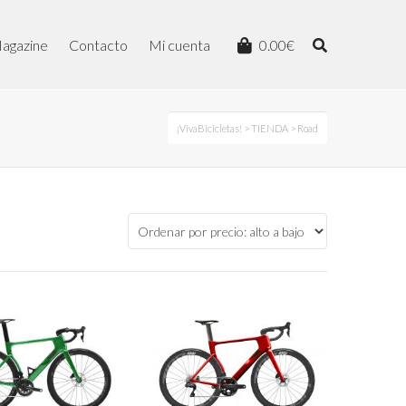
agazine
Contacto
Mi cuenta
0.00
€
¡VivaBicicletas!
>
TIENDA
> Road