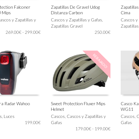
de
de
tection Falconer
Zapatillas De Gravel Udog
Zapatilla
producto
producto
® Mips
Distanza Carbon
Cima
Este
Este
IONAR OPCIONES
SELECCIONAR OPCIONES
SELECC
ascos y Zapatillas y
producto
Cascos y Zapatillas y Gafas
,
producto
Cascos y 
tiene
Zapatillas Gravel
tiene
Zapatilla
Rango
269.00
€
-
299.00
€
múltiples
250.00
€
múltiples
de
variantes.
variantes.
precios:
Las
Las
desde
opciones
opciones
REBAJADO!
269.00€
se
se
hasta
pueden
pueden
299.00€
elegir
elegir
en
en
la
la
página
página
de
de
producto
producto
era Radar Wahoo
Sweet Protection Fluxer Mips
Casco Ka
Helmet
WG11
Este
Este
AL CARRITO
SELECCIONAR OPCIONES
SELECC
s
,
Luces
producto
Cascos
,
Cascos y Zapatillas y
producto
Cascos
,
C
199.00
€
tiene
Gafas
tiene
Gafas
Rango
múltiples
179.00
€
-
199.00
€
múltiples
de
variantes.
variantes.