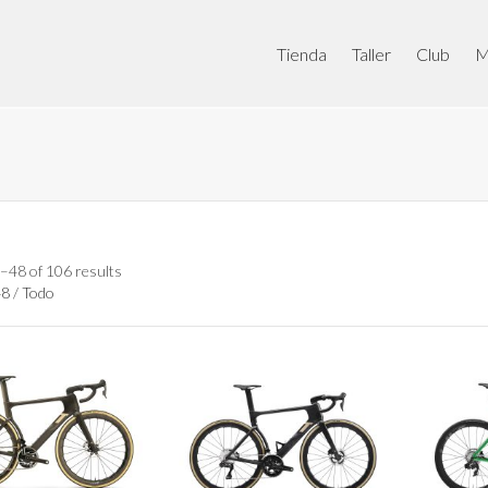
Tienda
Taller
Club
M
–48 of 106 results
48
/
Todo