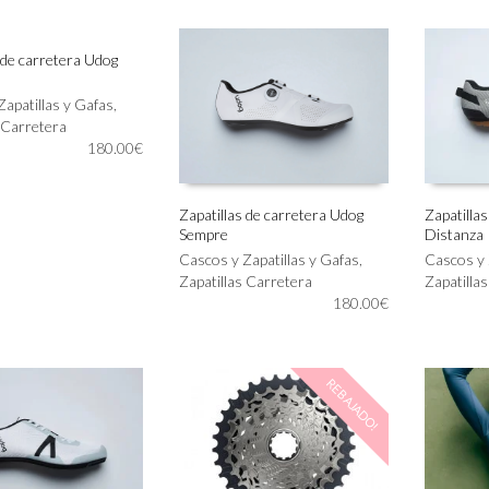
precios:
Las
Las
desde
opciones
opciones
179.00€
se
se
 de carretera Udog
hasta
pueden
pueden
199.00€
elegir
elegir
IONAR OPCIONES
Zapatillas y Gafas
,
en
en
 Carretera
la
la
180.00
€
página
página
de
de
producto
producto
Zapatillas de carretera Udog
Zapatilla
Sempre
Distanza
Este
Este
SELECCIONAR OPCIONES
SELECC
producto
Cascos y Zapatillas y Gafas
,
producto
Cascos y 
tiene
Zapatillas Carretera
tiene
Zapatilla
múltiples
180.00
€
múltiples
variantes.
variantes.
Las
Las
opciones
opciones
REBAJADO!
se
se
pueden
pueden
elegir
elegir
en
en
la
la