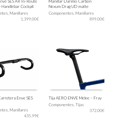
Enve SES AR In-Route
Manillar Darimo Carbon
 Handlebar Cockpit
Nexum Drag UD matte
Este
IONAR OPCIONES
SELECCIONAR OPCIONES
ntes
,
Manillares
producto
Componentes
,
Manillares
1,399.00
€
tiene
899.00
€
múltiples
variantes.
Las
opciones
se
pueden
elegir
en
la
página
de
producto
Carretera Enve SES
Tija AERO ENVE Melee – Fray
Este
Componentes
,
Tijas
IONAR OPCIONES
SELECCIONAR OPCIONES
ntes
,
Manillares
producto
372.00
€
435.99
€
tiene
múltiples
variantes.