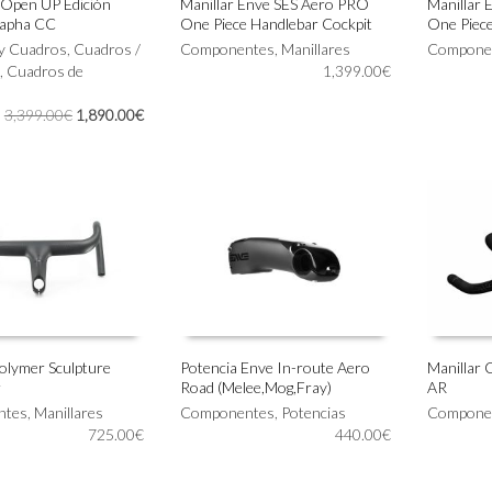
Open UP Edición
Manillar Enve SES Aero PRO
Manillar 
Rapha CC
One Piece Handlebar Cockpit
One Piece
Este
Este
IONAR OPCIONES
SELECCIONAR OPCIONES
SELECC
 y Cuadros
,
Cuadros /
producto
Componentes
,
Manillares
producto
Compone
,
Cuadros de
tiene
1,399.00
€
tiene
múltiples
múltiples
El
El
3,399.00
€
1,890.00
€
variantes.
variantes.
precio
precio
Las
Las
original
actual
opciones
opciones
era:
es:
se
se
3,399.00€.
1,890.00€.
pueden
pueden
elegir
elegir
en
en
la
la
página
página
de
de
producto
producto
Polymer Sculpture
Potencia Enve In-route Aero
Manillar 
r
Road (Melee,Mog,Fray)
AR
Este
Este
IONAR OPCIONES
SELECCIONAR OPCIONES
SELECC
ntes
,
Manillares
producto
Componentes
,
Potencias
producto
Compone
725.00
€
tiene
440.00
€
tiene
múltiples
múltiples
variantes.
variantes.