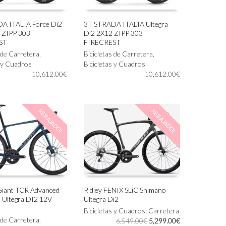
A ITALIA Force Di2
3T STRADA ITALIA Ultegra
 ZIPP 303
Di2 2X12 ZIPP 303
Este
IONAR OPCIONES
SELECCIONAR OPCIONES
ST
FIRECREST
producto
s de Carretera
,
Bicicletas de Carretera
,
tiene
s y Cuadros
Bicicletas y Cuadros
múltiples
10,612.00
€
10,612.00
€
variantes.
Las
opciones
se
REBAJADO!
REBAJADO!
pueden
elegir
en
la
página
de
producto
 Giant TCR Advanced
Ridley FENIX SLiC Shimano
 Ultegra DI2 12V
Ultegra Di2
Este
IONAR OPCIONES
SELECCIONAR OPCIONES
producto
Bicicletas y Cuadros
,
Carretera
s de Carretera
,
El
El
tiene
6,549.00
€
5,299.00
€