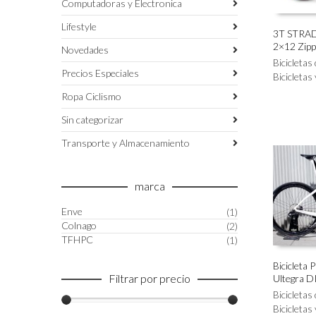
Computadoras y Electronica
Lifestyle
3T STRAD
2×12 Zip
Este
Novedades
SELECC
producto
Bicicletas
Precios Especiales
tiene
Bicicletas
múltiples
Ropa Ciclismo
variantes.
Las
Sin categorizar
opciones
Transporte y Almacenamiento
se
pueden
elegir
marca
en
la
Enve
(1)
página
Colnago
(2)
de
TFHPC
(1)
producto
Bicicleta 
Filtrar por precio
Ultegra D
Este
SELECC
producto
Bicicletas
tiene
Bicicletas