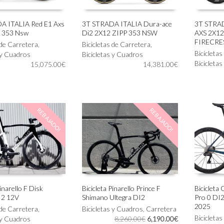
A ITALIA Red E1 Axs
3T STRADA ITALIA Dura-ace
3T STRAD
p 353 Nsw
Di2 2X12 ZIPP 353 NSW
AXS 2X12
Este
Este
IONAR OPCIONES
SELECCIONAR OPCIONES
SELECC
FIRECRE
 de Carretera
,
producto
Bicicletas de Carretera
,
producto
Bicicleta
 y Cuadros
tiene
Bicicletas y Cuadros
tiene
Bicicleta
15,075.00
€
múltiples
14,381.00
€
múltiples
variantes.
variantes.
Las
Las
opciones
opciones
se
se
REBAJADO!
REBAJADO!
pueden
pueden
elegir
elegir
en
en
la
la
página
página
de
de
producto
producto
Pinarello F Disk
Bicicleta Pinarello Prince F
Bicicleta
I2 12V
Shimano Ultegra DI2
Pro 0 DI2
Este
Este
IONAR OPCIONES
SELECCIONAR OPCIONES
SELECC
2025
 de Carretera
,
producto
Bicicletas y Cuadros
,
Carretera
producto
Bicicleta
El
El
 y Cuadros
tiene
8,260.00
€
6,190.00
€
tiene