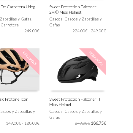
de
s De Carretera Udog
Sweet Protection Falconer
producto
2Vi® Mips Helmet
Este
IONAR OPCIONES
SELECCIONAR OPCIONES
Zapatillas y Gafas
,
producto
Cascos
,
Cascos y Zapatillas y
s Carretera
tiene
Gafas
Rango
249.00
€
múltiples
224.00
€
-
249.00
€
de
variantes.
precios:
Las
desde
opciones
REBAJADO!
REBAJADO!
224.00€
se
hasta
pueden
249.00€
elegir
en
la
página
de
producto
sk Protone Icon
Sweet Protection Falconer II
Mips Helmet
Este
IONAR OPCIONES
SELECCIONAR OPCIONES
ascos y Zapatillas y
producto
Cascos
,
Cascos y Zapatillas y
tiene
Gafas
Rango
El
El
149.00
€
-
188.00
€
múltiples
249.00
€
186.75
€
de
precio
precio
variantes.