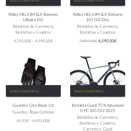
SELECCIONAR OPCIONES
SELECCIONAR OPCIONES
producto
producto
tiene
tiene
Ridley HELIUM SLX Shimano
Ridley HELIUM SLX Shimano
múltiples
múltiples
Ultegra Di2
105 Di2 Disc
variantes.
variantes.
Las
Bicicletas de Carretera
,
Las
Bicicletas de Carretera
,
opciones
Bicicletas y Cuadros
opciones
Bicicletas y Cuadros
se
se
Rango
El
El
4,590.00
€
-
4,990.00
€
7,499.00
€
4,590.00
€
pueden
pueden
de
precio
precio
elegir
elegir
precios:
original
actual
en
en
desde
era:
es:
la
la
4,590.00€
7,499.00€.
4,590.0
página
página
hasta
de
de
4,990.00€
producto
producto
Este
Este
SELECCIONAR OPCIONES
SELECCIONAR OPCIONES
producto
producto
tiene
tiene
Guantes Giro Blaze 2.0
Bicicleta Giant TCR Advanced
múltiples
múltiples
0 PC 105 DI2 2025
variantes.
variantes.
Guantes
,
Ropa Ciclismo
Las
Las
Bicicletas de Carretera
,
Rango
44.95
€
-
4,495.00
€
opciones
opciones
Bicicletas y Cuadros
,
de
se
se
Carretera
,
Giant