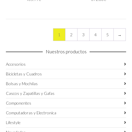
opciones
se
se
pueden
pueden
elegir
elegir
en
en
la
la
página
1
2
3
4
5
→
página
de
de
producto
producto
Nuestros productos
Accesorios
Bicicletas y Cuadros
Bolsas y Mochilas
Cascos y Zapatillas y Gafas
Componentes
Computadoras y Electronica
Lifestyle