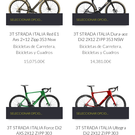
Este
Este
SELECCIONAR OPCIONES
SELECCIONAR OPCIONES
producto
producto
tiene
tiene
3T STRADA ITALIA Red E1
3T STRADA ITALIA Dura-ace
múltiples
múltiples
Axs 2×12 Zipp 353 Nsw
Di2 2X12 ZIPP 353 NSW
variantes.
variantes.
Las
Bicicletas de Carretera
,
Las
Bicicletas de Carretera
,
opciones
Bicicletas y Cuadros
opciones
Bicicletas y Cuadros
se
se
15,075.00
€
14,381.00
€
pueden
pueden
elegir
elegir
en
en
la
la
página
página
de
de
producto
producto
Este
Este
SELECCIONAR OPCIONES
SELECCIONAR OPCIONES
producto
producto
tiene
tiene
3T STRADA ITALIA Force Di2
3T STRADA ITALIA Ultegra
múltiples
múltiples
AXS 2X12 ZIPP 303
Di2 2X12 ZIPP 303
variantes.
variantes.