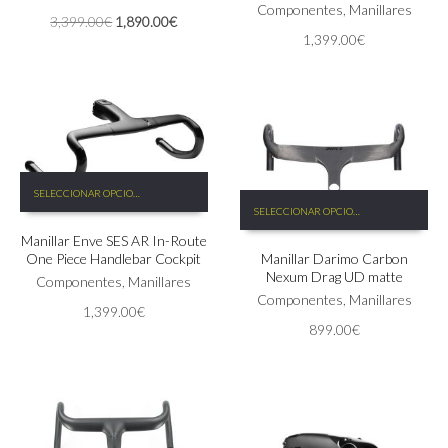
Las
Componentes
,
Manillares
pueden
El
El
3,399.00
€
1,890.00
€
opciones
elegir
1,399.00
€
precio
precio
se
en
original
actual
pueden
la
era:
es:
elegir
página
3,399.00€.
1,890.00€.
en
de
la
producto
página
de
Este
producto
SELECCIONAR OPCIONES
Este
producto
SELECCIONAR OPCIONES
producto
tiene
tiene
Manillar Enve SES AR In-Route
múltiples
One Piece Handlebar Cockpit
Manillar Darimo Carbon
múltiples
variantes.
Nexum Drag UD matte
variantes.
Las
Componentes
,
Manillares
Las
Componentes
,
Manillares
opciones
1,399.00
€
opciones
se
899.00
€
se
pueden
pueden
elegir
elegir
en
en
la
la
página
página
de