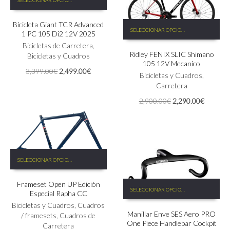
producto
producto
tiene
Este
Bicicleta Giant TCR Advanced
múltiples
SELECCIONAR OPCIONES
1 PC 105 Di2 12V 2025
producto
variantes.
tiene
Las
Bicicletas de Carretera
,
Ridley FENIX SLIC Shimano
múltiples
opciones
Bicicletas y Cuadros
105 12V Mecanico
variantes.
se
El
El
3,399.00
€
2,499.00
€
Las
Bicicletas y Cuadros
,
pueden
precio
precio
opciones
Carretera
elegir
original
actual
se
en
El
El
2,900.00
€
2,290.00
€
era:
es:
pueden
la
precio
precio
3,399.00€.
2,499.00€.
elegir
página
original
actual
en
de
era:
es:
la
producto
2,900.00€.
2,290.0
página
Este
de
SELECCIONAR OPCIONES
producto
producto
tiene
Este
Frameset Open UP Edición
múltiples
SELECCIONAR OPCIONES
Especial Rapha CC
producto
variantes.
tiene
Las
Bicicletas y Cuadros
,
Cuadros
Manillar Enve SES Aero PRO
múltiples
opciones
/ framesets
,
Cuadros de
One Piece Handlebar Cockpit
variantes.
se
Carretera