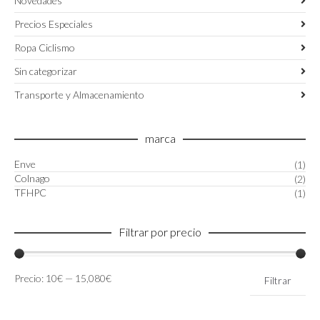
Novedades
Precios Especiales
Ropa Ciclismo
Sin categorizar
Transporte y Almacenamiento
marca
Enve
(1)
Colnago
(2)
TFHPC
(1)
Filtrar por precio
Precio
Precio
Precio:
10€
—
15,080€
Filtrar
mínimo
máximo