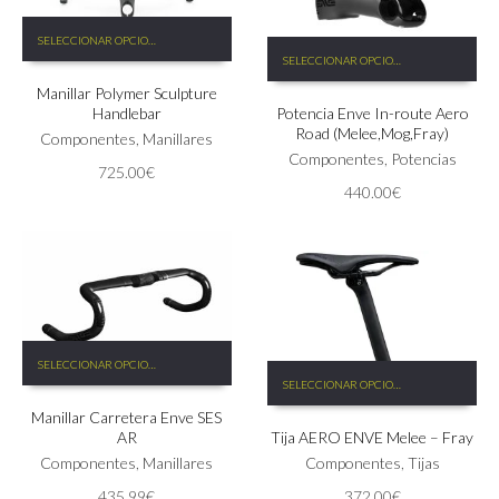
de
producto
Este
producto
SELECCIONAR OPCIONES
Este
producto
SELECCIONAR OPCIONES
producto
tiene
tiene
Manillar Polymer Sculpture
múltiples
Handlebar
Potencia Enve In-route Aero
múltiples
variantes.
Road (Melee,Mog,Fray)
variantes.
Las
Componentes
,
Manillares
Las
Componentes
,
Potencias
opciones
725.00
€
opciones
se
440.00
€
se
pueden
pueden
elegir
elegir
en
en
la
la
página
página
de
de
producto
Este
producto
SELECCIONAR OPCIONES
Este
producto
SELECCIONAR OPCIONES
producto
tiene
tiene
Manillar Carretera Enve SES
múltiples
AR
Tija AERO ENVE Melee – Fray
múltiples
variantes.
variantes.
Las
Componentes
,
Manillares
Componentes
,
Tijas
Las
opciones
435.99
€
372.00
€