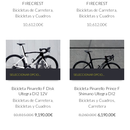
FIRECREST
FIRECREST
Las
Las
Bicicletas de Carretera
,
Bicicletas de Carretera
,
opciones
opciones
Bicicletas y Cuadros
Bicicletas y Cuadros
se
se
pueden
pueden
10,612.00
€
10,612.00
€
elegir
elegir
en
en
la
la
página
página
de
de
producto
producto
Este
Este
SELECCIONAR OPCIONES
SELECCIONAR OPCIONES
producto
producto
tiene
tiene
Bicicleta Pinarello F Disk
Bicicleta Pinarello Prince F
múltiples
múltiples
Ultegra DI2 12V
Shimano Ultegra DI2
variantes.
variantes.
Las
Bicicletas de Carretera
,
Las
Bicicletas y Cuadros
,
opciones
Bicicletas y Cuadros
opciones
Carretera
se
se
El
El
El
El
10,815.00
€
9,190.00
€
8,260.00
€
6,190.00
€
pueden
pueden
precio
precio
precio
precio
elegir
elegir
original
actual
original
actual
en
en