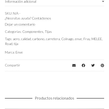
Información adicional
300 MM, 350 MM, 400 MM
Longitud de Tija
SKU:
N/A
-
¿Necesitas ayuda?
Contáctenos
0 mm, 20 mm
Offset
Dejar un comentario
Categorías:
Componentes
,
Tijas
Tags:
aero
,
calidad
,
carbono
,
carretera
,
Colnago
,
enve
,
Fray
,
MELEE
,
Road
,
tija
Marca:
Enve
Compartir
Productos relacionados