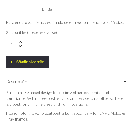
Limpiar
Para encargos. Tiempo estimado de entrega para encargos: 15 días.
2 disponibles (puede reservarse)
Tija
AERO
ENVE
Melee
Añadir al carrito
-
Fray
quantity
Descripción
Build in a D-Shaped design for optimized aerodynamics and
compliance. With three post lengths and two setback offsets, there
is a post for all frame sizes and riding positions.
Please note, the Aero Seatpost is built specifically for ENVE Melee &
Fray frames.