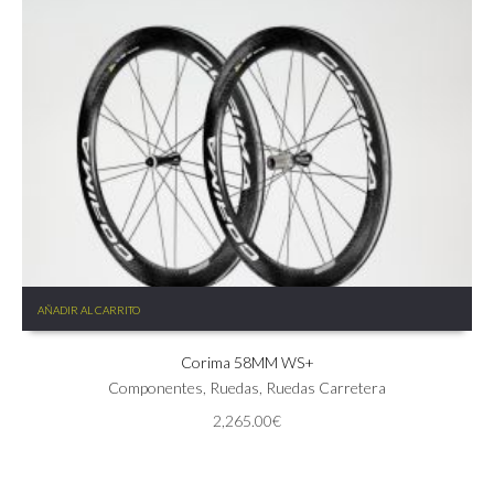
AÑADIR AL CARRITO
Corima 58MM WS+
Componentes
,
Ruedas
,
Ruedas Carretera
2,265.00
€