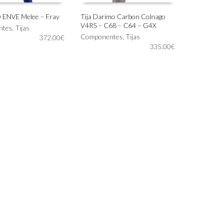
 ENVE Melee – Fray
Tija Darimo Carbon Colnago
V4RS – C68 – C64 – G4X
Este
ntes
,
Tijas
IONAR OPCIONES
SELECCIONAR OPCIONES
producto
Componentes
,
Tijas
372.00
€
tiene
335.00
€
múltiples
variantes.
Las
opciones
se
pueden
elegir
en
la
página
de
producto