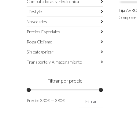
Computadoras y Electronica
Tija AERO
Lifestyle
Este
Compone
SELECC
Novedades
producto
tiene
Precios Especiales
múltiples
variantes.
Ropa Ciclismo
Las
Sin categorizar
opciones
se
Transporte y Almacenamiento
pueden
elegir
en
Filtrar por precio
la
página
de
Precio
Precio
Precio:
330€
—
380€
Filtrar
producto
mínimo
máximo