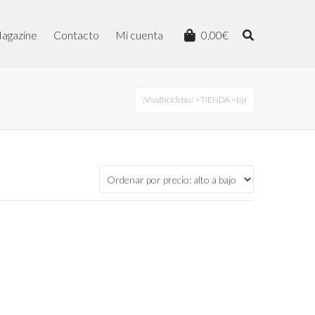
agazine
Contacto
Mi cuenta
0.00
€
¡VivaBicicletas!
>
TIENDA
> tija