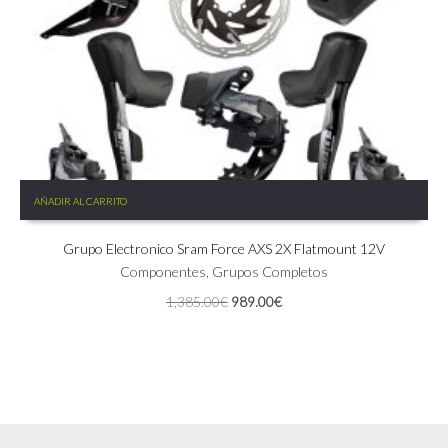
AÑADIR AL CARRITO
Grupo Electronico Sram Force AXS 2X Flatmount 12V
Componentes
,
Grupos Completos
El
El
1,385.00
€
989.00
€
precio
precio
original
actual
era:
es:
1,385.00€.
989.00€.