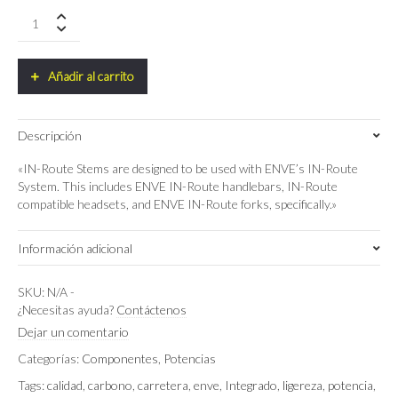
Potencia
Enve
In-
route
Añadir al carrito
Aero
Road
(Melee,Mog,Fray)
Descripción
quantity
«IN-Route Stems are designed to be used with ENVE’s IN-Route
System. This includes ENVE IN-Route handlebars, IN-Route
compatible headsets, and ENVE IN-Route forks, specifically.»
Información adicional
100mm
,
110mm
,
120mm
,
90mm
Longitud de Potencia
SKU:
N/A
-
¿Necesitas ayuda?
Contáctenos
Dejar un comentario
Categorías:
Componentes
,
Potencias
Tags:
calidad
,
carbono
,
carretera
,
enve
,
Integrado
,
ligereza
,
potencia
,