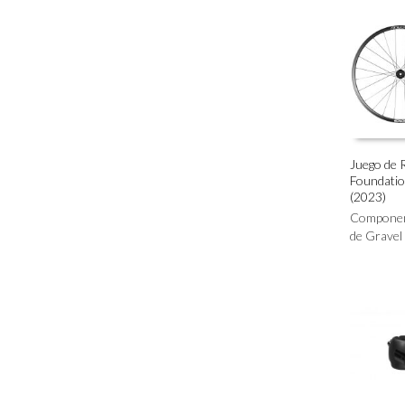
se
pueden
elegir
en
la
página
de
producto
Juego de 
Foundati
AÑADIR 
(2023)
Compone
de Gravel