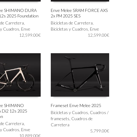
lee SHIMANO DURA
Enve Melee SRAM FORCE AXS
12s 2025 Foundation
2x PM 2025 SES
Este
IONAR OPCIONES
SELECCIONAR OPCIONES
s de Carretera
,
producto
Bicicletas de Carretera
,
s y Cuadros
,
Enve
tiene
Bicicletas y Cuadros
,
Enve
12,599.00
€
múltiples
12,599.00
€
variantes.
Las
opciones
se
pueden
elegir
en
la
página
de
producto
lee SHIMANO
Frameset Enve Melee 2025
Di2 12s 2025
Este
Bicicletas y Cuadros
,
Cuadros /
IONAR OPCIONES
SELECCIONAR OPCIONES
on
producto
framesets
,
Cuadros de
s de Carretera
,
tiene
Carretera
s y Cuadros
,
Enve
múltiples
5,799.00
€
10,899.00
€
variantes.