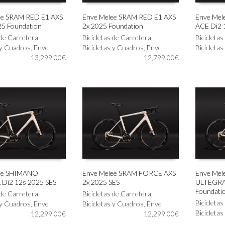
ee SRAM RED E1 AXS
Enve Melee SRAM RED E1 AXS
Enve Me
25 Foundation
2x 2025 Foundation
ACE Di2 
Este
Este
IONAR OPCIONES
SELECCIONAR OPCIONES
SELECC
 de Carretera
,
producto
Bicicletas de Carretera
,
producto
Bicicleta
 y Cuadros
,
Enve
tiene
Bicicletas y Cuadros
,
Enve
tiene
Bicicleta
13,299.00
€
múltiples
12,799.00
€
múltiples
variantes.
variantes.
Las
Las
opciones
opciones
se
se
pueden
pueden
elegir
elegir
en
en
la
la
página
página
de
de
producto
producto
ee SHIMANO
Enve Melee SRAM FORCE AXS
Enve Me
Di2 12s 2025 SES
2x 2025 SES
ULTEGRA 
Este
Este
IONAR OPCIONES
SELECCIONAR OPCIONES
SELECC
Foundati
 de Carretera
,
producto
Bicicletas de Carretera
,
producto
Bicicleta
 y Cuadros
,
Enve
tiene
Bicicletas y Cuadros
,
Enve
tiene
Bicicleta
12,299.00
€
múltiples
12,299.00
€
múltiples
variantes.
variantes.