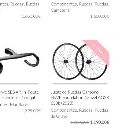
IONAR OPCIONES
SELECCIONAR OPCIONES
ntes
,
Ruedas
,
Ruedas
producto
Componentes
,
Ruedas
,
Ruedas
a
tiene
Carretera
1,650.00
€
múltiples
1,650.00
€
variantes.
Las
opciones
se
REBAJADO!
pueden
elegir
en
la
página
de
producto
Enve SES AR In-Route
Juego de Ruedas Carbono
 Handlebar Cockpit
ENVE Foundation Gravel AG28
IONAR OPCIONES
AÑADIR AL CARRITO
650b (2023)
ntes
,
Manillares
Componentes
,
Ruedas
,
Ruedas
1,399.00
€
de Gravel
El
El
1,700.00
€
1,190.00
€
precio
precio
original
actual