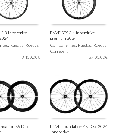
la
página
de
producto
2.3 Innerdrive
ENVE SES 3.4 Innerdrive
2024
premium 2024
Este
IONAR OPCIONES
SELECCIONAR OPCIONES
ntes
,
Ruedas
,
Ruedas
producto
Componentes
,
Ruedas
,
Ruedas
a
tiene
Carretera
3,400.00
€
múltiples
3,400.00
€
variantes.
Las
opciones
se
pueden
elegir
en
la
página
de
producto
ndation 65 Disc
ENVE Foundation 45 Disc 2024
e
Innerdrive
Este