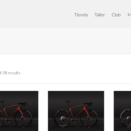
Tienda
Taller
Club
M
l 38 results