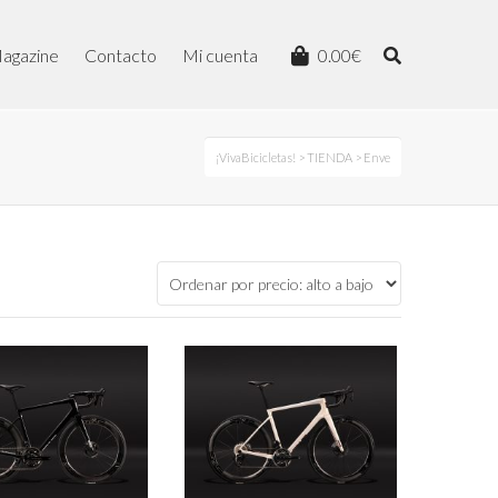
agazine
Contacto
Mi cuenta
0.00
€
¡VivaBicicletas!
>
TIENDA
>
Enve