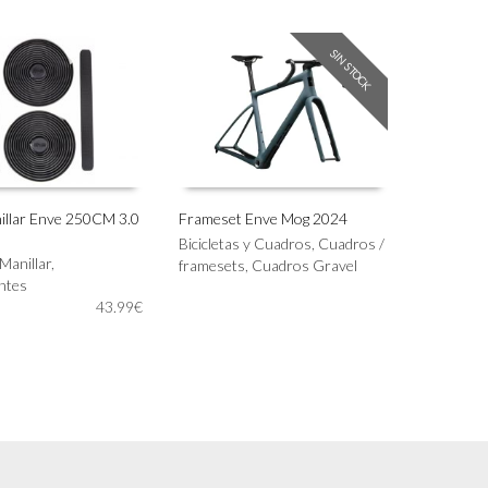
variantes.
Las
opciones
SIN STOCK
se
pueden
elegir
en
la
página
de
illar Enve 250CM 3.0
Frameset Enve Mog 2024
producto
Bicicletas y Cuadros
,
Cuadros /
IONAR OPCIONES
LEER MÁS
Manillar
,
framesets
,
Cuadros Gravel
ntes
43.99
€