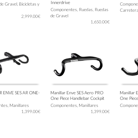
IONAR OPCIONES
AÑADIR AL CARRITO
SELECC
Innerdrive
 de Gravel
,
Bicicletas y
producto
Compone
Componentes
,
Ruedas
,
Ruedas
tiene
Carreter
de Gravel
2,999.00
€
múltiples
1,650.00
€
variantes.
Las
opciones
se
pueden
elegir
en
la
página
de
producto
 ENVE SES AR ONE-
Manillar Enve SES Aero PRO
Manillar 
One Piece Handlebar Cockpit
One Piece
Este
Este
IONAR OPCIONES
SELECCIONAR OPCIONES
SELECC
ntes
,
Manillares
producto
Componentes
,
Manillares
producto
Compone
1,399.00
€
tiene
1,399.00
€
tiene
múltiples
múltiples
variantes.
variantes.
Las
Las
opciones
opciones