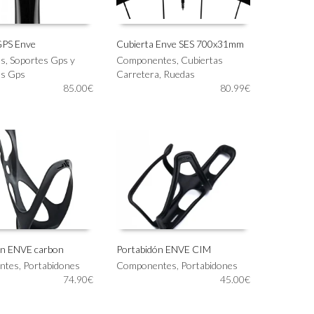
de
producto
GPS Enve
Cubierta Enve SES 700x31mm
Este
os
,
Soportes Gps y
Componentes
,
Cubiertas
IONAR OPCIONES
SELECCIONAR OPCIONES
producto
os Gps
Carretera
,
Ruedas
tiene
85.00
€
80.99
€
múltiples
variantes.
Las
opciones
se
pueden
elegir
en
la
página
de
on ENVE carbon
Portabidón ENVE CIM
producto
Este
ntes
,
Portabidones
Componentes
,
Portabidones
 AL CARRITO
SELECCIONAR OPCIONES
producto
74.90
€
45.00
€
tiene
múltiples