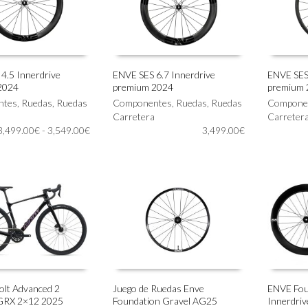
la
la
página
página
de
de
producto
producto
4.5 Innerdrive
ENVE SES 6.7 Innerdrive
ENVE SES 
2024
premium 2024
premium 
Este
Este
IONAR OPCIONES
SELECCIONAR OPCIONES
SELECC
ntes
,
Ruedas
,
Ruedas
producto
Componentes
,
Ruedas
,
Ruedas
producto
Compone
tiene
Carretera
tiene
Carreter
Rango
3,499.00
€
-
3,549.00
€
múltiples
3,499.00
€
múltiples
de
variantes.
variantes.
precios:
Las
Las
desde
opciones
opciones
3,499.00€
se
se
hasta
pueden
pueden
3,549.00€
elegir
elegir
en
en
la
la
página
página
de
de
producto
producto
olt Advanced 2
Juego de Ruedas Enve
ENVE Fou
GRX 2×12 2025
Foundation Gravel AG25
Innerdriv
Este