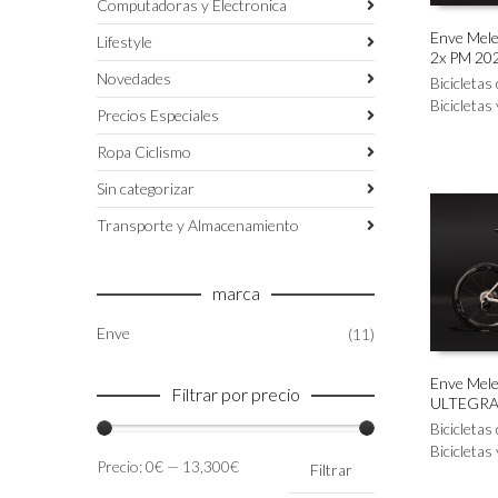
Computadoras y Electronica
Enve Mel
Lifestyle
2x PM 20
Este
SELECC
Novedades
producto
Bicicletas
tiene
Bicicletas
Precios Especiales
múltiples
variantes.
Ropa Ciclismo
Las
Sin categorizar
opciones
se
Transporte y Almacenamiento
pueden
elegir
en
marca
la
página
Enve
(11)
de
producto
Enve Mel
Filtrar por precio
ULTEGRA 
Este
SELECC
producto
Bicicletas
tiene
Bicicletas
Precio
Precio
Precio:
0€
—
13,300€
Filtrar
múltiples
mínimo
máximo
variantes.